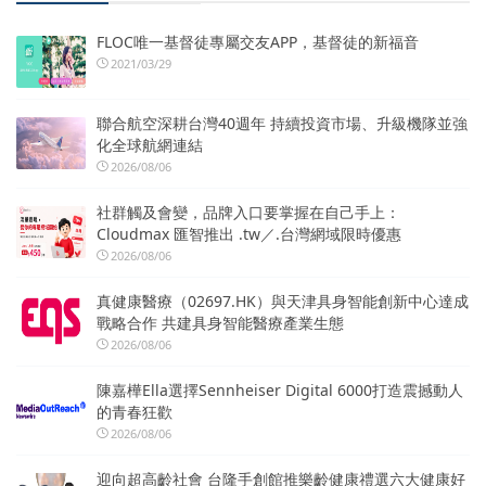
FLOC唯一基督徒專屬交友APP，基督徒的新福音
2021/03/29
聯合航空深耕台灣40週年 持續投資市場、升級機隊並強
化全球航網連結
2026/08/06
社群觸及會變，品牌入口要掌握在自己手上：
Cloudmax 匯智推出 .tw／.台灣網域限時優惠
2026/08/06
真健康醫療（02697.HK）與天津具身智能創新中心達成
戰略合作 共建具身智能醫療產業生態
2026/08/06
陳嘉樺Ella選擇Sennheiser Digital 6000打造震撼動人
的青春狂歡
2026/08/06
迎向超高齡社會 台隆手創館推樂齡健康禮選六大健康好