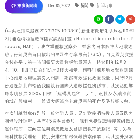
Dec 05,2022
新聞
新聞時事
推廣新聞稿
(中央社訊息服務20221205 10:38:10)新北市政府消防局在110年1
2月通過特種搜救隊國家認證計畫（National Accreditation P
rocess, NAP），成立重型救援隊外，並參考日本阪神大地震經
驗，得知災害首日救出的民眾生存率最高(73%)，可見震災救援
分秒必爭，第一時間需要大量救援能量湧入，特於111年12月3、
4、10、11及17日在消防局9樓大禮堂、橫科訓練基地及鶯歌訓練
中心預定地辦理震災入門訓，期能有效強化救援能量，同時12月
份適逢新北市輪值我國執行國際人道救援任務縣市，以次活動響
應永續發展 SDGs 目標:「建構具包容、安全、韌性及永續特質
的城市與鄉村」，希望大幅減少各種災害的死亡及受影響人數。
本次訓練對象有別於一般消防人員，是針對義消特搜人員及民力
團體設計課程，共有45名學員參加，課程包括認識特搜隊組織與
運作程序、定向定位與傷患搬運及國際搜救符號劃記…等，另為
達科技救災理念，特別安排空拍機儀器搜索作業，藉以提升搜索