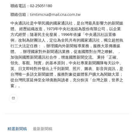
聯絡電話：02-25051180
聯絡信箱：
timtimcna@mail.cna.com.tw
中央通訊社是中華民國的國家通訊社，是台灣最具影響力的新聞媒
體。 經歷組織改造，1973年中央社改組為股份有限公司，以企業
方式經營；隨著民主化發展，1996年依據「中央通訊社設置條
例」改制為財團法人，定位為全民共有的國家通訊社，獨立超然執
行三大法定任務： ．辦理國內外新聞報導業務，服務大眾傳播媒
體。 ．辦理國家對外新聞通訊業務，促進國際對台灣之瞭解。 ．
加強與國際新聞通訊社合作，增進國際新聞交流。 秉持「正確、
領先、客觀、翔實」的基本原則，中央社專業新聞團隊每天以中、
英、日文即時對外發出上千則新聞、照片、圖表、影音與資訊，是
台灣唯一多語文新聞媒體，服務對象從媒體客戶擴大為閱聽大眾；
從台灣民眾延伸至全球僑胞與讀者，充分扮演「台灣之眼，世界之
窗」。
精選新聞稿
最新新聞稿