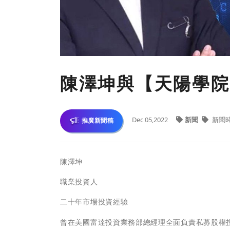
陳澤坤與【天陽學院
Dec 05,2022
新聞
新聞
推廣新聞稿
陳澤坤
職業投資人
二十年市場投資經驗
曾在美國富達投資業務部總經理全面負責私募股權