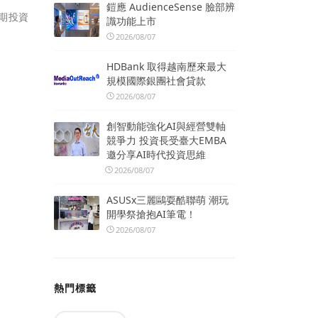
鎧應 AudienceSense 臉部辨
期投資
識功能上市
2026/08/07
HDBank 取得越南歷來最大
規模國際銀團社會貸款
2026/08/07
創智動能強化AI與經營雙軸
競爭力 投資長受臺大EMBA
邀分享AI時代投資思維
2026/08/07
ASUSx三麗鷗耍酷聯萌 潮玩
開學祭搶抱AI筆電！
2026/08/07
熱門標籤