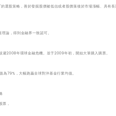
"的選股策略，善於發掘股價被低估或者股價落後於市場漲幅、具有長
值理論，得到金融界一致認可。
規避2008年環球金融危機。並于2009年初，開始大筆購入購票。
率均值為79%，大幅跑贏全球對沖基金行業均值。
略
股票，