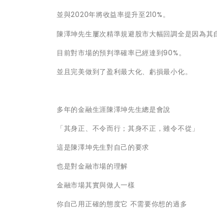
並與2020年將收益率提升至210%。
陳澤坤先生屢次精準規避股市大幅回調全是因為其
目前對市場的預判準確率已經達到90%。
並且完美做到了盈利最大化、虧損最小化。
多年的金融生涯陳澤坤先生總是會說
「其身正、不令而行；其身不正，雖令不從」
這是陳澤坤先生對自己的要求
也是對金融市場的理解
金融市場其實與做人一樣
你自己用正確的態度它 不需要你想的過多