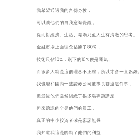
我希望通過我的言傳身教，
可以讓他們的自我意識覺醒，
從而對經濟、生活、職場乃至人生有清澈的思考。
金融市場上面理念佔據了80%，
技術只佔10%，剩下的10%便是運氣。
而很多人就是這個理念不正確，所以才會一直虧錢
我也層和國內一些證券公司董事長聊過這件事，
但最後他們雖然組織了很多場專題講座
但來聽課的全是他們的員工，
真正的中小投資者確是寥寥無幾
我知道我這是觸動了他們的利益