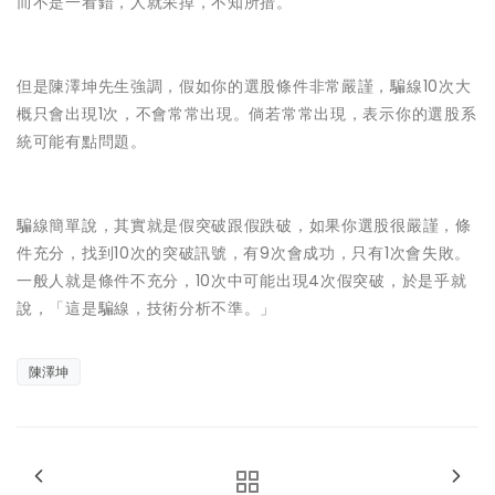
而不是一看錯，人就呆掉，不知所措。
但是陳澤坤先生強調，假如你的選股條件非常嚴謹，騙線10次大
概只會出現1次，不會常常出現。倘若常常出現，表示你的選股系
統可能有點問題。
騙線簡單說，其實就是假突破跟假跌破，如果你選股很嚴謹，條
件充分，找到10次的突破訊號，有9次會成功，只有1次會失敗。
一般人就是條件不充分，10次中可能出現4次假突破，於是乎就
說，「這是騙線，技術分析不準。」
陳澤坤