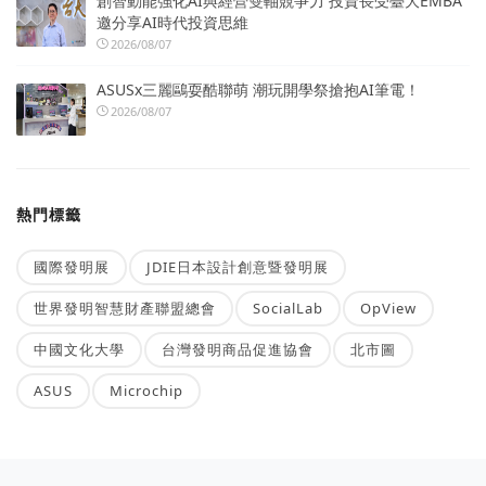
創智動能強化AI與經營雙軸競爭力 投資長受臺大EMBA
邀分享AI時代投資思維
2026/08/07
ASUSx三麗鷗耍酷聯萌 潮玩開學祭搶抱AI筆電！
2026/08/07
熱門標籤
國際發明展
JDIE日本設計創意暨發明展
世界發明智慧財產聯盟總會
SocialLab
OpView
中國文化大學
台灣發明商品促進協會
北市圖
ASUS
Microchip