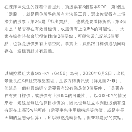
在陳澤坤先生的課程中曾提到，買股票有3個基本SOP：第1個是
「選股」，就是用你所學的所有方法跟工具，選出你覺得有上漲
潛力的股票；第2個是「找出買點」，也就是要看轉折點；第3個
則是「是否存在有效目標價，或股價有上漲15%的可能性」。大
家在操作時都會記得第1和第2個要點，可卻常常忘記第3個要
點，也就是股價要有上漲空間。事實上，買點跟目標價必須同時
存在，這樣買點才有意義。
以觸控模組大廠GIS-KY（6456）為例，2020年6月2日，出現
帶量長紅K棒且突破盤整區，是多方轉折訊號（詳見圖2-➊）。
但這是一個好買點嗎？需要看有沒有滿足第3個要件，「是否存
在有效目標價，或股價有上漲15%的可能性」。以GIS-KY的情況
來看，短線是無法估算目標價的，因此也無法立即判斷股價有沒
有潛在上漲15%的可能（需要事先使用機構評等估價，或是中長
天期的型態做估算），所以雖然是轉折點，但並非是好的買點。