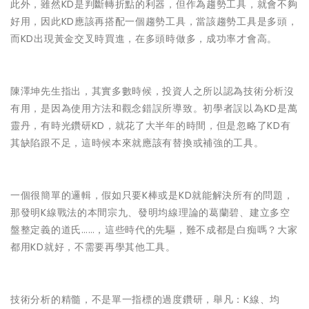
此外，雖然KD是判斷轉折點的利器，但作為趨勢工具，就會不夠
好用，因此KD應該再搭配一個趨勢工具，當該趨勢工具是多頭，
而KD出現黃金交叉時買進，在多頭時做多，成功率才會高。
陳澤坤先生指出，其實多數時候，投資人之所以認為技術分析沒
有用，是因為使用方法和觀念錯誤所導致。初學者誤以為KD是萬
靈丹，有時光鑽研KD，就花了大半年的時間，但是忽略了KD有
其缺陷跟不足，這時候本來就應該有替換或補強的工具。
一個很簡單的邏輯，假如只要K棒或是KD就能解決所有的問題，
那發明K線戰法的本間宗九、發明均線理論的葛蘭碧、建立多空
盤整定義的道氏……，這些時代的先驅，難不成都是白痴嗎？大家
都用KD就好，不需要再學其他工具。
技術分析的精髓，不是單一指標的過度鑽研，舉凡：K線、均