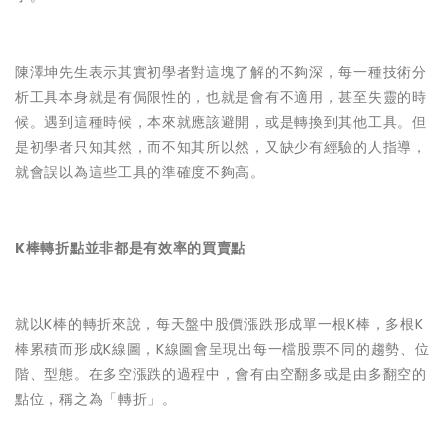
陳澤坤先生表示其實初學者對這塊了解的不夠深，每一種技術分
析工具本身就是有侷限性的，也就是會有不適用，甚至失靈的時
候。遇到這種時候，本來就應該避開，或是轉換到其他工具。但
是初學者只知其然，而不知其所以然，又缺少有經驗的人指導，
就會誤以為這些工具的準確度不夠高。
K棒轉折點並非都是有效率的買賣點
就以K棒的轉折來說，每天盤中股價漲跌形成單一根K棒，多根K
棒累積而形成K線圖，K線圖會呈現出每一檔股票不同的趨勢、位
階、型態。在多空漲跌的過程中，會有由空翻多或是由多翻空的
點位，稱之為「轉折」。