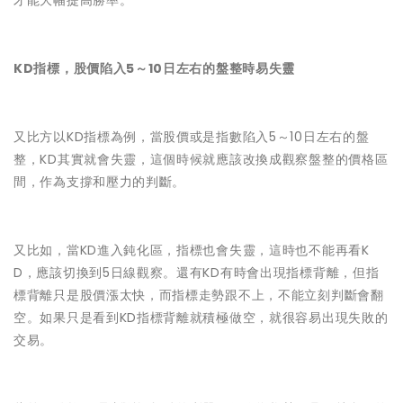
才能大幅提高勝率。
KD指標，股價陷入5～10日左右的盤整時易失靈
又比方以KD指標為例，當股價或是指數陷入5～10日左右的盤
整，KD其實就會失靈，這個時候就應該改換成觀察盤整的價格區
間，作為支撐和壓力的判斷。
又比如，當KD進入鈍化區，指標也會失靈，這時也不能再看K
D，應該切換到5日線觀察。還有KD有時會出現指標背離，但指
標背離只是股價漲太快，而指標走勢跟不上，不能立刻判斷會翻
空。如果只是看到KD指標背離就積極做空，就很容易出現失敗的
交易。