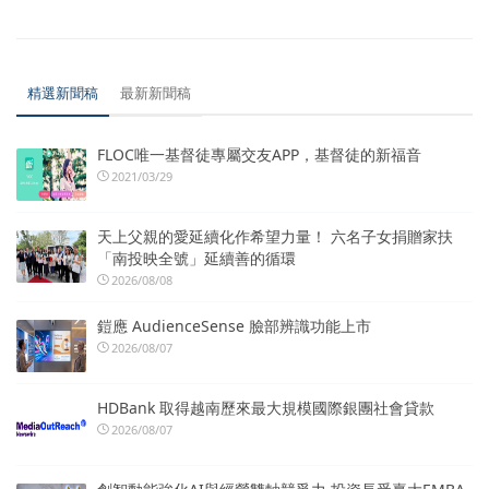
精選新聞稿
最新新聞稿
FLOC唯一基督徒專屬交友APP，基督徒的新福音
2021/03/29
天上父親的愛延續化作希望力量！ 六名子女捐贈家扶
「南投映全號」延續善的循環
2026/08/08
鎧應 AudienceSense 臉部辨識功能上市
2026/08/07
HDBank 取得越南歷來最大規模國際銀團社會貸款
2026/08/07