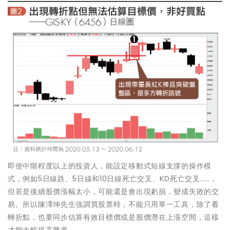
即使中階程度以上的投資人，能設定移動式短線支撐的操作模
式，例如5日線跌、5日線和10日線死亡交叉、KD死亡交叉……，
但若是後續股價漲幅太小，可能還是會出現虧損，變成失敗的交
易。所以陳澤坤先生強調買股票時，不能只用單一工具，除了看
轉折點，也要同步估算有效目標價或是股價潛在上漲空間，這樣