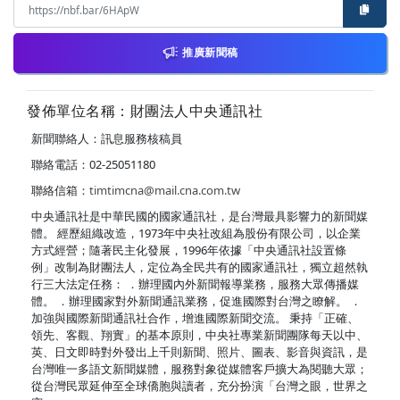
推廣新聞稿
發佈單位名稱：財團法人中央通訊社
新聞聯絡人：訊息服務核稿員
聯絡電話：02-25051180
聯絡信箱：
timtimcna@mail.cna.com.tw
中央通訊社是中華民國的國家通訊社，是台灣最具影響力的新聞媒
體。 經歷組織改造，1973年中央社改組為股份有限公司，以企業
方式經營；隨著民主化發展，1996年依據「中央通訊社設置條
例」改制為財團法人，定位為全民共有的國家通訊社，獨立超然執
行三大法定任務： ．辦理國內外新聞報導業務，服務大眾傳播媒
體。 ．辦理國家對外新聞通訊業務，促進國際對台灣之瞭解。 ．
加強與國際新聞通訊社合作，增進國際新聞交流。 秉持「正確、
領先、客觀、翔實」的基本原則，中央社專業新聞團隊每天以中、
英、日文即時對外發出上千則新聞、照片、圖表、影音與資訊，是
台灣唯一多語文新聞媒體，服務對象從媒體客戶擴大為閱聽大眾；
從台灣民眾延伸至全球僑胞與讀者，充分扮演「台灣之眼，世界之