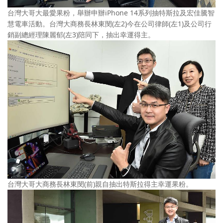
台灣大哥大最愛果粉，舉辦申辦iPhone 14系列抽特斯拉及宏佳騰智
慧電車活動。台灣大商務長林東閔(左2)今在公司律師(左1)及公司行
銷副總經理陳麗郁(左3)陪同下，抽出幸運得主。
台灣大哥大商務長林東閔(前)親自抽出特斯拉得主幸運果粉。