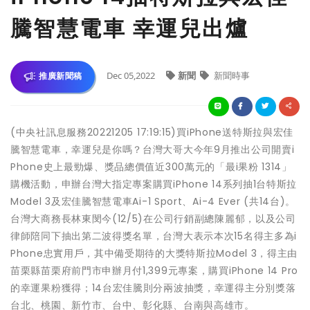
騰智慧電車 幸運兒出爐
Dec 05,2022
新聞
新聞時事
推廣新聞稿
(中央社訊息服務20221205 17:19:15)買iPhone送特斯拉與宏佳
騰智慧電車，幸運兒是你嗎？台灣大哥大今年9月推出公司開賣i
Phone史上最勁爆、獎品總價值近300萬元的「最i果粉 1314」
購機活動，申辦台灣大指定專案購買iPhone 14系列抽1台特斯拉
Model 3及宏佳騰智慧電車Ai-1 Sport、Ai-4 Ever (共14台)。
台灣大商務長林東閔今(12/5)在公司行銷副總陳麗郁，以及公司
律師陪同下抽出第二波得獎名單，台灣大表示本次15名得主多為i
Phone忠實用戶，其中備受期待的大獎特斯拉Model 3，得主由
苗栗縣苗栗府前門市申辦月付1,399元專案，購買iPhone 14 Pro
的幸運果粉獲得；14台宏佳騰則分兩波抽獎，幸運得主分別獎落
台北、桃園、新竹市、台中、彰化縣、台南與高雄市。