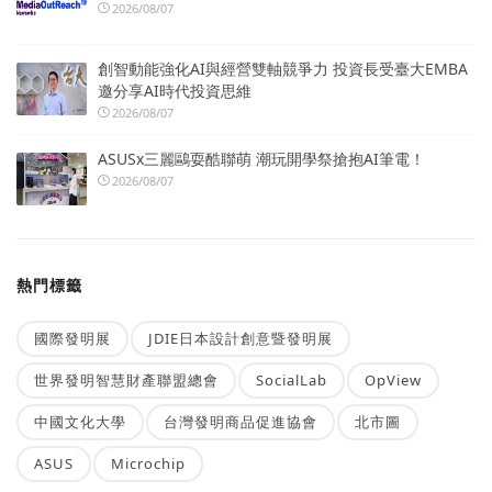
2026/08/07
創智動能強化AI與經營雙軸競爭力 投資長受臺大EMBA
邀分享AI時代投資思維
2026/08/07
ASUSx三麗鷗耍酷聯萌 潮玩開學祭搶抱AI筆電！
2026/08/07
熱門標籤
國際發明展
JDIE日本設計創意暨發明展
世界發明智慧財產聯盟總會
SocialLab
OpView
中國文化大學
台灣發明商品促進協會
北市圖
ASUS
Microchip