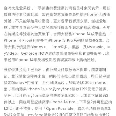
台灣大最愛果粉，一手策畫抽獎活動的商務長林東閔表示，用低
碳排的特斯拉電動車、宏佳騰智慧電車作為申辦iPhone 14的抽
獎禮，不只能帶給果粉驚喜，更力邀果粉響應永續、減碳愛地
球，非常恭喜這位中大獎的果粉獲得永生難忘的耶誕禮物。今年
在特斯拉等獎項刺激買氣下，台灣大銷售iPhone 14成果斐然，i
Phone 14 Pro系列較去年iPhone 13 Pro系列銷量成長3成。台
灣大將持續提供Disney+、「mo幣多」優惠，及MyMusic、M
yVideo、GeForce NOW雲端遊戲服務等多樣化娛樂服務，讓
果粉用iPhone 14享受極致影視音饗宴和線上購物體驗。
雖然特斯拉得主已抽出，但台灣大好康放送不間斷，隨著耶誕
節、雙12購物節即將來臨，網路門市推出最新優惠，即日起申辦
指定Disney+門號案、月付599元起，加碼送1,000元momo
幣，再抽蘋果iPhone 14 Pro及myfone購物1,212元電子禮券。
另外，12月在myfone購物消費超過6,800元，或者下單超過3
件以上，同樣可登記抽蘋果iPhone 14 Pro；下單滿2件可登記抽
1,212元電子禮券，使用「Open Possible」聯名卡消費最高享3.
5%現金回饋。myfone購物於12月8日至12月12日特別祭出雙12