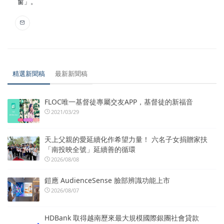
窗」。
精選新聞稿
最新新聞稿
FLOC唯一基督徒專屬交友APP，基督徒的新福音
2021/03/29
天上父親的愛延續化作希望力量！ 六名子女捐贈家扶
「南投映全號」延續善的循環
2026/08/08
鎧應 AudienceSense 臉部辨識功能上市
2026/08/07
HDBank 取得越南歷來最大規模國際銀團社會貸款