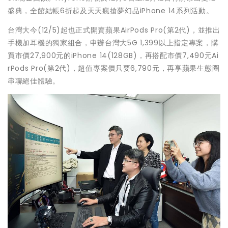
盛典，全館結帳6折起及天天瘋搶夢幻品iPhone 14系列活動。
台灣大今(12/5)起也正式開賣蘋果AirPods Pro(第2代)，並推出
手機加耳機的獨家組合，申辦台灣大5G 1,399以上指定專案，購
買市價27,900元的iPhone 14(128GB)，再搭配市價7,490元Ai
rPods Pro(第2代)，超值專案價只要6,790元，再享蘋果生態圈
串聯絕佳體驗。