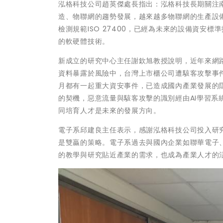
泓格科技公司趙英傑處長指出：泓格科技長期關注
造、物聯網的趨勢發展，越來越多物聯網的生產設備
檢測規範ISO 27400，已經為未來的設備資安
的軟硬體技術。
新成立的研究中心主任謝欽旭教授說明，近年來網
資料暴露於風險中，台灣上市櫃公司遭駭客攻擊事件
月都有一起重大資安事件，已造成國內產業發展的
的契機，惡意流量與駭客攻擊的識別經由AI學習
同培育人才是未來的發展方向。
電子系邱建良主任表示，感謝泓格科技公司投入研
是雙贏的策略。電子系過去與國內企業如聯華電子
的教學與研究貼近產業的需求，也成為產業人才的