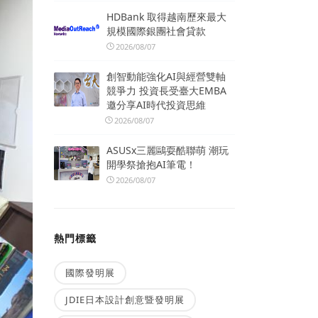
HDBank 取得越南歷來最大
規模國際銀團社會貸款
2026/08/07
創智動能強化AI與經營雙軸
競爭力 投資長受臺大EMBA
邀分享AI時代投資思維
2026/08/07
ASUSx三麗鷗耍酷聯萌 潮玩
開學祭搶抱AI筆電！
2026/08/07
熱門標籤
國際發明展
JDIE日本設計創意暨發明展