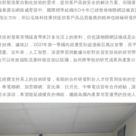
南部製造業自動化技術的需求，提供客戶高效安全的解決方案。但隨
暴露在網路威脅當中。國際標準組織ISO今年已經發佈物聯網設備資
標準指出方向，所以泓格科技秉持提供客戶高品質服務的精神也積極研發
路技術發展突飛猛進帶來許多生活上的便利，但也讓物聯網設備或是
頻傳。據統計，2021年第一季國內就遭受到超過兩百萬次攻擊，而
隱憂。近年來，人工智慧、深度學習與數據分析對於資安技術的研究
系統可以有效擷取流量特徵並加以阻攔，如何將學校的研究成果與產業分
究經費支持系上的技術研發，長期的合作研發對於人才培育與技術的
、華電聯網、加雲聯網、富比庫、日月光、中華電信皆有合作經驗，
活水源頭，希望能延續優良的傳統，繼續為國內產業培育優秀的技術