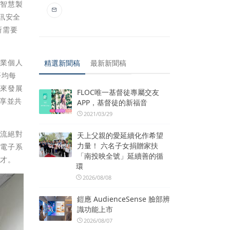
著智慧製
訊安全
所需要
企業個人
精選新聞稿
最新新聞稿
平均每
帶來發展
FLOC唯一基督徒專屬交友
享並共
APP，基督徒的新福音
2021/03/29
交流絕對
天上父親的愛延續化作希望
力量！ 六名子女捐贈家扶
讓電子系
「南投映全號」延續善的循
人才。
環
2026/08/08
鎧應 AudienceSense 臉部辨
識功能上市
2026/08/07