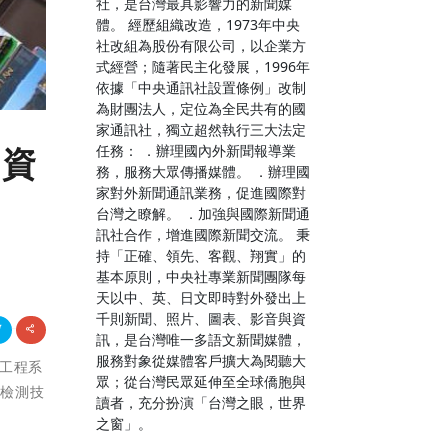
社，是台灣最具影響力的新聞媒
體。 經歷組織改造，1973年中央
社改組為股份有限公司，以企業方
式經營；隨著民主化發展，1996年
依據「中央通訊社設置條例」改制
為財團法人，定位為全民共有的國
家通訊社，獨立超然執行三大法定
任務： ．辦理國內外新聞報導業
網資
務，服務大眾傳播媒體。 ．辦理國
家對外新聞通訊業務，促進國際對
台灣之瞭解。 ．加強與國際新聞通
訊社合作，增進國際新聞交流。 秉
持「正確、領先、客觀、翔實」的
基本原則，中央社專業新聞團隊每
天以中、英、日文即時對外發出上
千則新聞、照片、圖表、影音與資
訊，是台灣唯一多語文新聞媒體，
服務對象從媒體客戶擴大為閱聽大
子工程系
眾；從台灣民眾延伸至全球僑胞與
安檢測技
讀者，充分扮演「台灣之眼，世界
之窗」。