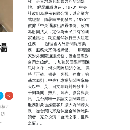
社，是台灣最具影響力的新聞媒
體。 經歷組織改造，1973年中央
社改組為股份有限公司，以企業方
式經營；隨著民主化發展，1996年
依據「中央通訊社設置條例」改制
為財團法人，定位為全民共有的國
家通訊社，獨立超然執行三大法定
任務： ．辦理國內外新聞報導業
場
務，服務大眾傳播媒體。 ．辦理國
家對外新聞通訊業務，促進國際對
台灣之瞭解。 ．加強與國際新聞通
訊社合作，增進國際新聞交流。 秉
持「正確、領先、客觀、翔實」的
基本原則，中央社專業新聞團隊每
天以中、英、日文即時對外發出上
千則新聞、照片、圖表、影音與資
訊，是台灣唯一多語文新聞媒體，
服務對象從媒體客戶擴大為閱聽大
助楠西
眾；從台灣民眾延伸至全球僑胞與
參訪，
讀者，充分扮演「台灣之眼，世界
性。
之窗」。