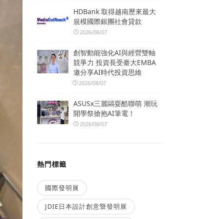
HDBank 取得越南歷來最大
規模國際銀團社會貸款
2026/08/07
創智動能強化AI與經營雙軸
競爭力 投資長受臺大EMBA
邀分享AI時代投資思維
2026/08/07
ASUSx三麗鷗耍酷聯萌 潮玩
開學祭搶抱AI筆電！
2026/08/07
熱門標籤
國際發明展
JDIE日本設計創意暨發明展