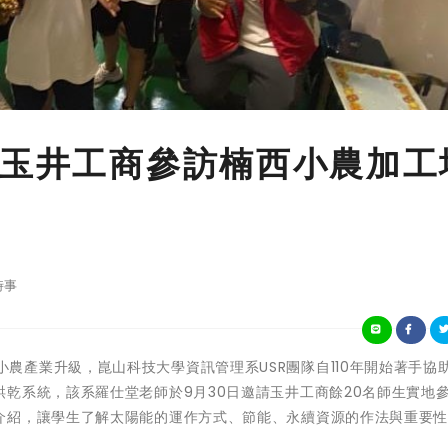
手玉井工商參訪楠西小農加工
時事
協助偏鄉小農產業升級，崑山科技大學資訊管理系USR團隊自110年開始著手協
乾系統，該系羅仕堂老師於9月30日邀請玉井工商餘20名師生實地
介紹，讓學生了解太陽能的運作方式、節能、永續資源的作法與重要