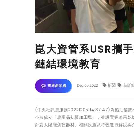
崑大資管系USR攜
鏈結環境教育
Dec 05,2022
新聞
新聞
推廣新聞稿
(中央社訊息服務20221205 14:37:47)為
小農成立「農產品初級加工場」，並設置完整果乾烘
針對太陽能烘乾器材、相關設施及特色進行解說與