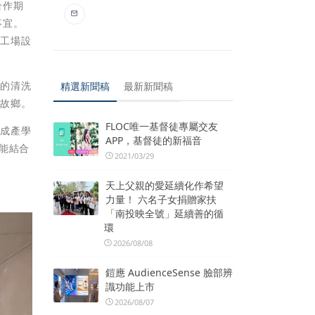
合作期
事宜。
加工場設
果的清洗
精選新聞稿
最新新聞稿
的故鄉。
FLOC唯一基督徒專屬交友
達成產學
APP，基督徒的新福音
能結合
2021/03/29
天上父親的愛延續化作希望
力量！ 六名子女捐贈家扶
「南投映全號」延續善的循
環
2026/08/08
鎧應 AudienceSense 臉部辨
識功能上市
2026/08/07