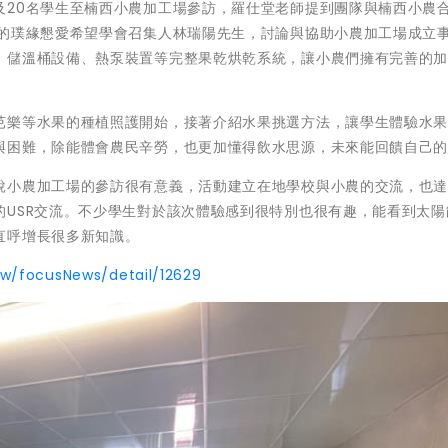
及20名學生至楠西小農加工場參訪，羅仕堂老師提到團隊與楠西小農
地的璞緣懇愛希望學會召集人林瑞陽先生，討論與協助小農加工場成立
、儲溫桶設備、熱泵裝置等完整果乾烘乾系統，讓小農們擁有完善的
芭樂等水果的種植照護開始，接著介紹水果挑選方法，讓學生體驗水
與困難，除能體會農民辛勞，也更加懂得飲水思源，未來能回饋自己
說小農加工場的參訪很有意義，活動建立在地學校與小農的交流，也
的USR交流。不少學生對於該次體驗感到很特別也很有趣，能看到太陽
直呼增長很多新知識。
tw/focusNews/detail/12629