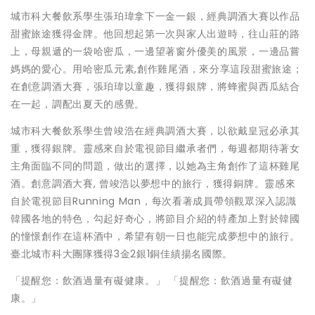
城市科大餐飲系學生張珀瑋拿下一金一銀，經典調酒大賽以作品
甜蜜旅途獲得金牌。他回想起第一次與家人出遊時，往山莊的路
上，母親遞的一袋哈密瓜，一邊望著窗外優美的風景，一邊品嘗
媽媽的愛心。用哈密瓜元素,創作雞尾酒，來分享這段甜蜜旅途；
在創意調酒大賽，張珀瑋以童趣，獲得銀牌，將蜂蜜與西瓜結合
在一起，調配出夏天的感覺。
城市科大餐飲系學生曾竣浩在經典調酒大賽，以欲戴皇冠必承其
重，獲得銀牌。靈感來自於電視節目繼承者們，每週都期待著女
主角面臨不同的問題，做出的選擇，以她為主角創作了這杯雞尾
酒。創意調酒大賽, 曾竣浩以夢想中的旅行，獲得銅牌。靈感來
自於電視節目Running Man，每次看著成員帶領觀眾深入認識
韓國各地的特色，勾起好奇心，將節目介紹的特產加上對於韓國
的憧憬創作在這杯酒中，希望有朝一日也能完成夢想中的旅行。
臺北城市科大團隊獲得3金2銀1銅佳績揚名國際。
「提醒您：飲酒過量有礙健康。」 「提醒您：飲酒過量有礙健
康。」