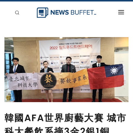
回到首頁
新聞稿分類
登入
刊登
韓國AFA世界廚藝大賽 城市
科大餐飲系摘3金2銀1銅