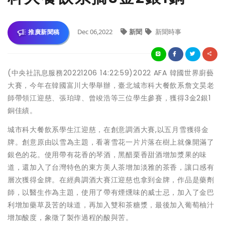
Dec 06,2022
新聞
新聞時事
推廣新聞稿
(中央社訊息服務20221206 14:22:59)2022 AFA 韓國世界廚藝
大賽，今年在韓國富川大學舉辦，臺北城市科大餐飲系詹文昊老
師帶領江迎慈、張珀瑋、曾竣浩等三位學生參賽，獲得3金2銀1
銅佳績。
城市科大餐飲系學生江迎慈，在創意調酒大賽,以五月雪獲得金
牌。創意原由以雪為主題，看著雪花一片片落在樹上就像開滿了
銀色的花。使用帶有花香的琴酒，黑醋栗香甜酒增加漿果的味
道，還加入了台灣特色的東方美人茶增加淡雅的茶香，讓口感有
層次獲得金牌。在經典調酒大賽江迎慈也拿到金牌，作品是藥劑
師，以醫生作為主題，使用了帶有煙燻味的威士忌，加入了金巴
利增加藥草及苦的味道，再加入雙和茶糖漿，最後加入葡萄柚汁
增加酸度，象徵了製作過程的酸與苦。