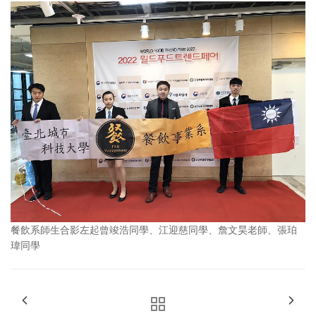
餐飲系師生合影左起曾竣浩同學、江迎慈同學、詹文昊老師、張珀
瑋同學