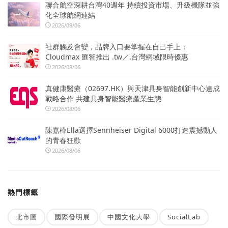
聯合航空深耕台灣40週年 持續投資市場、升級機隊並強
化全球航網連結
2026/08/06
社群觸及會變，品牌入口要掌握在自己手上：
Cloudmax 匯智推出 .tw／.台灣網域限時優惠
2026/08/06
真健康醫療（02697.HK）與天津具身智能創新中心達成
戰略合作 共建具身智能醫療產業生態
2026/08/06
陳嘉樺Ella選擇Sennheiser Digital 6000打造震撼動人
的青春狂歡
2026/08/06
熱門標籤
北市圖
國際發明展
中國文化大學
SocialLab