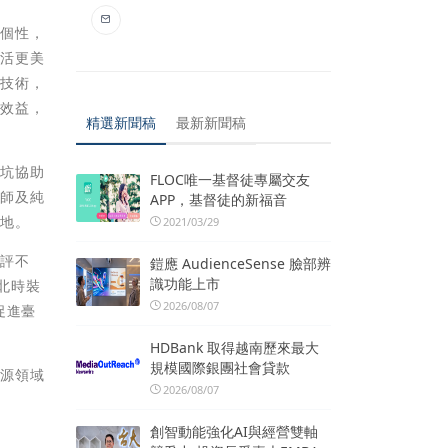
的個性，
生活更美
藝技術，
濟效益，
精選新聞稿
最新新聞稿
汴坑協助
FLOC唯一基督徒專屬交友
計師及純
APP，基督徒的新福音
天地。
2021/03/29
好評不
鎧應 AudienceSense 臉部辨
識功能上市
臺北時裝
2026/08/07
促進臺
HDBank 取得越南歷來最大
規模國際銀團社會貸款
資源領域
2026/08/07
。
創智動能強化AI與經營雙軸