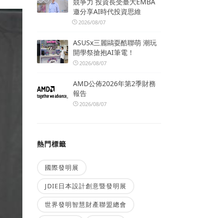
競爭力 投資長受臺大EMBA
邀分享AI時代投資思維
2026/08/07
ASUSx三麗鷗耍酷聯萌 潮玩
開學祭搶抱AI筆電！
2026/08/07
AMD公佈2026年第2季財務
報告
2026/08/07
熱門標籤
國際發明展
JDIE日本設計創意暨發明展
世界發明智慧財產聯盟總會