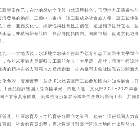
工藝豐富多元，在地的歷史文化與自然環境特色，形塑地方工藝獨特
經濟發展的動能。工藝中心秉持「讓工藝成為社會處方箋，讓工藝使
色工藝，兼顧文化性、經濟性與社會性之價值，透過輔導提升在地工
藝產品，並積極帶領社區工藝品牌開拓國內、國際市場，促進文化經
量。
從九二一大地震後，水源地文教基金會就帶領青年志工於臺中太平頭
作，多年來更致力發展藍染工藝並創立「太平藍」品牌，藉著年輕設
挫折的精神與毅力耕耘地方產業創新，亦為臺灣工藝社區教育另闢新
文化色彩，屢屢獲獎，並曾多次代表臺灣工藝參加國內外知名展會，
工藝品類評審團大獎為國爭光，四度入選「文化部2021 -2022年
法國巴黎家具家飾展、美國臺灣形象展等國際展會展出臺灣工藝，共同
區營造、社區教育及人才培育等各面向之發展，繼去年獲得我國人力
教育部「社會教育貢獻獎」再次肯定其對臺灣這塊土地的付出與努力