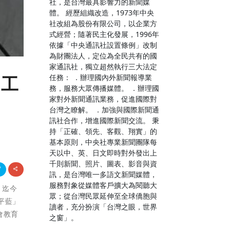
社，是台灣最具影響力的新聞媒
體。 經歷組織改造，1973年中央
社改組為股份有限公司，以企業方
式經營；隨著民主化發展，1996年
依據「中央通訊社設置條例」改制
為財團法人，定位為全民共有的國
家通訊社，獨立超然執行三大法定
任務： ．辦理國內外新聞報導業
區工
務，服務大眾傳播媒體。 ．辦理國
家對外新聞通訊業務，促進國際對
台灣之瞭解。 ．加強與國際新聞通
訊社合作，增進國際新聞交流。 秉
持「正確、領先、客觀、翔實」的
基本原則，中央社專業新聞團隊每
天以中、英、日文即時對外發出上
千則新聞、照片、圖表、影音與資
訊，是台灣唯一多語文新聞媒體，
服務對象從媒體客戶擴大為閱聽大
，迄今
眾；從台灣民眾延伸至全球僑胞與
平藍」
讀者，充分扮演「台灣之眼，世界
會教育
之窗」。