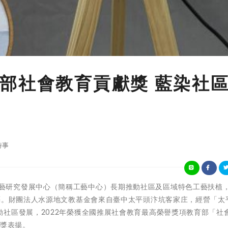
部社會教育貢獻獎 藍染社
時事
國立臺灣工藝研究發展中心（簡稱工藝中心）長期推動社區及區域特色工藝扶植
藝。財團法人水源地文教基金會來自臺中太平頭汴坑客家庄，經營「太
社區發展，2022年榮獲全國推展社會教育最高榮譽獎項教育部「社
頒獎表揚。