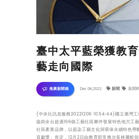
臺中太平藍榮獲教育
藝走向國際
Dec 06,2022
新聞
新聞
推廣新聞稿
(中央社訊息服務20221206 10:54:44)
協助全台超過166個工藝社區夥伴發展特色地方工
社區產業品牌，以藍染工藝文化與環保永續特色帶動
貢獻獎」肯定，12月2日由教育部常務次長林騰蛟