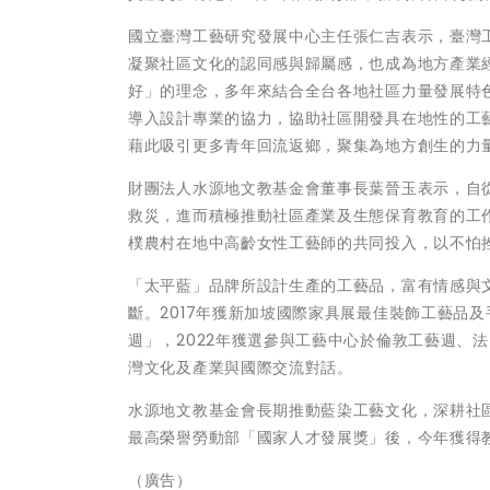
國立臺灣工藝研究發展中心主任張仁吉表示，臺灣
凝聚社區文化的認同感與歸屬感，也成為地方產業
好」的理念，多年來結合全台各地社區力量發展特
導入設計專業的協力，協助社區開發具在地性的工
藉此吸引更多青年回流返鄉，聚集為地方創生的力
財團法人水源地文教基金會董事長葉晉玉表示，自
救災，進而積極推動社區產業及生態保育教育的工
樸農村在地中高齡女性工藝師的共同投入，以不怕
「太平藍」品牌所設計生產的工藝品，富有情感與
斷。2017年獲新加坡國際家具展最佳裝飾工藝品及手
週」，2022年獲選參與工藝中心於倫敦工藝週、
灣文化及產業與國際交流對話。
水源地文教基金會長期推動藍染工藝文化，深耕社
最高榮譽勞動部「國家人才發展獎」後，今年獲得
（廣告）