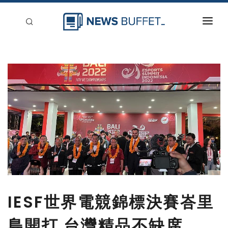
回到首頁
新聞稿分類
登入
刊登
IESF世界電競錦標決賽峇里
島開打 台灣精品不缺席