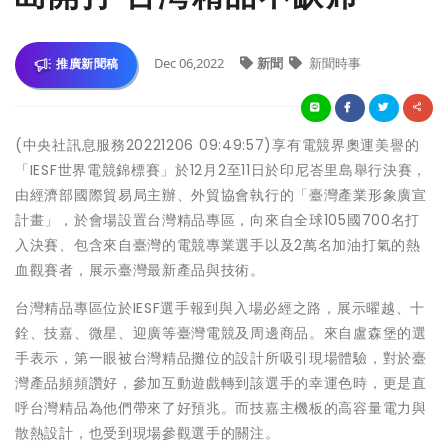
Dec 06,2022
新聞
新聞時事
推廣新聞稿
(中央社訊息服務20221206 09:49:57)享有電競界奧運美譽的
「IESF世界電競錦標賽」於12月2至11日於印尼峇里島舉行決賽，
由經濟部國際貿易局主辦、外貿協會執行的「臺灣產業形象廣宣
計畫」，於會場設置台灣精品專區，向來自全球105國700名打
入決賽、包含來自臺灣的電競專業選手以及2萬名加油打氣的熱
血觀賽者，展示臺灣最新產品與技術。
台灣精品專區位於IESF選手報到與入場必經之路，展示曜越、十
銓、技嘉、微星、迎廣等臺灣電競及周邊商品。來自盧森堡的選
手表示，第一眼被台灣精品攤位的設計所吸引現場體驗，對於臺
灣產品頻頻讚好，參加互動遊戲轉到該選手的幸運色時，更是直
呼台灣精品為他們帶來了好預兆。而技嘉主機板的高容量電力與
散熱設計，也受到現場參觀選手的關注。