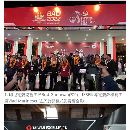
1. 印尼電競協會主席BudiGunawan(左6)、IESF世界電競錦標賽主
席Vlad Marinescu(左7)於開幕式與貴賓合影