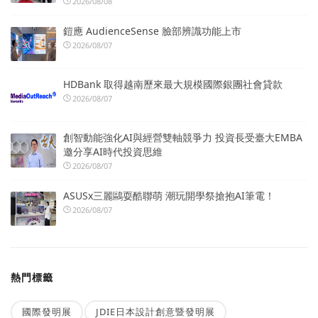
2026/08/08
鎧應 AudienceSense 臉部辨識功能上市
2026/08/07
HDBank 取得越南歷來最大規模國際銀團社會貸款
2026/08/07
創智動能強化AI與經營雙軸競爭力 投資長受臺大EMBA
邀分享AI時代投資思維
2026/08/07
ASUSx三麗鷗耍酷聯萌 潮玩開學祭搶抱AI筆電！
2026/08/07
熱門標籤
國際發明展
JDIE日本設計創意暨發明展