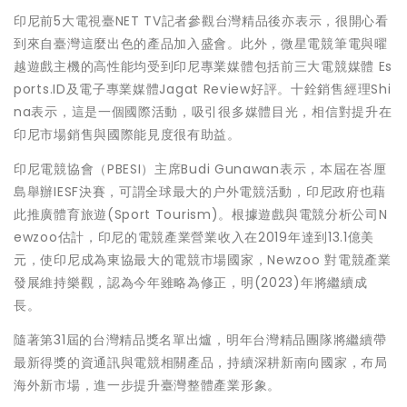
印尼前5大電視臺NET TV記者參觀台灣精品後亦表示，很開心看
到來自臺灣這麼出色的產品加入盛會。此外，微星電競筆電與曜
越遊戲主機的高性能均受到印尼專業媒體包括前三大電競媒體 Es
ports.ID及電子專業媒體Jagat Review好評。十銓銷售經理Shi
na表示，這是一個國際活動，吸引很多媒體目光，相信對提升在
印尼市場銷售與國際能見度很有助益。
印尼電競協會（PBESI）主席Budi Gunawan表示，本屆在峇厘
島舉辦IESF決賽，可謂全球最大的户外電競活動，印尼政府也藉
此推廣體育旅遊(Sport Tourism)。根據遊戲與電競分析公司N
ewzoo估計，印尼的電競產業營業收入在2019年達到13.1億美
元，使印尼成為東協最大的電競市場國家，Newzoo 對電競產業
發展維持樂觀，認為今年雖略為修正，明(2023)年將繼續成
長。
隨著第31屆的台灣精品獎名單出爐，明年台灣精品團隊將繼續帶
最新得獎的資通訊與電競相關產品，持續深耕新南向國家，布局
海外新市場，進一步提升臺灣整體產業形象。