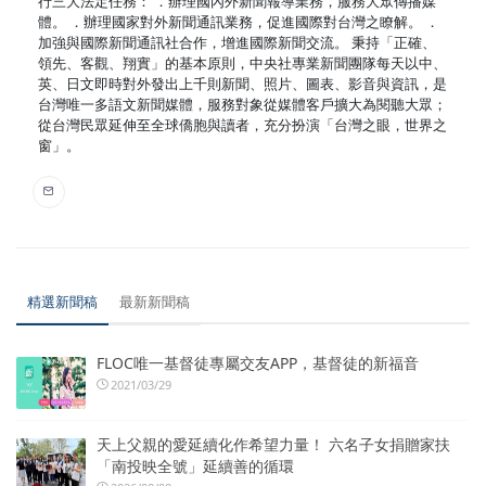
行三大法定任務： ．辦理國內外新聞報導業務，服務大眾傳播媒
體。 ．辦理國家對外新聞通訊業務，促進國際對台灣之瞭解。 ．
加強與國際新聞通訊社合作，增進國際新聞交流。 秉持「正確、
領先、客觀、翔實」的基本原則，中央社專業新聞團隊每天以中、
英、日文即時對外發出上千則新聞、照片、圖表、影音與資訊，是
台灣唯一多語文新聞媒體，服務對象從媒體客戶擴大為閱聽大眾；
從台灣民眾延伸至全球僑胞與讀者，充分扮演「台灣之眼，世界之
窗」。
精選新聞稿
最新新聞稿
FLOC唯一基督徒專屬交友APP，基督徒的新福音
2021/03/29
天上父親的愛延續化作希望力量！ 六名子女捐贈家扶
「南投映全號」延續善的循環