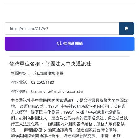
推廣新聞稿
發佈單位名稱：財團法人中央通訊社
新聞聯絡人：訊息服務核稿員
聯絡電話：02-25051180
聯絡信箱：
timtimcna@mail.cna.com.tw
中央通訊社是中華民國的國家通訊社，是台灣最具影響力的新聞媒
體。 經歷組織改造，1973年中央社改組為股份有限公司，以企業
方式經營；隨著民主化發展，1996年依據「中央通訊社設置條
例」改制為財團法人，定位為全民共有的國家通訊社，獨立超然執
行三大法定任務： ．辦理國內外新聞報導業務，服務大眾傳播媒
體。 ．辦理國家對外新聞通訊業務，促進國際對台灣之瞭解。 ．
加強與國際新聞通訊社合作，增進國際新聞交流。 秉持「正確、