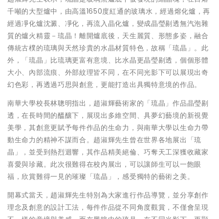
千噸的大型爐中，由高溫1650度紅通的玻璃水，經過熔化爐，再
經過凈化爐沈澱、凈化，再流入晶化爐，變成晶瑩剔透無汽泡雜
質的爐火精靈－琉晶！離開爐底後，天生麗質、形態多姿，融合
傳統古樸的琉璃與天然珍貴的水晶材質特色，故稱「琉晶」。此
外，「琉晶」比琉璃更富有意境、比水晶更晶瑩剔透，個個形體
大小、內部流痕、外部紋理皆不同，在不同光影下可以展現出奇
幻色彩，再透過巧思與創意，更能打造出具獨特意境的作品。
南華大學校長林聰明指出，趙淑輝藝術家的「琉晶」作品晶瑩剔
透，在長時間的醞釀下，展現出多維空間、具夢幻藝境的新視覺
美學，其創意更賦予每件作品的生命力，與南華大學以生命力帶
動生命力的精神不謀而合。趙淑輝先生曾在世界各地展出「琉
晶」，並受到熱烈迴響，其作品精美絕倫、巧奪天工深獲收藏家
喜愛與珍藏。此次很難得在校內展出，可以讓師生可以一飽眼
福，欣賞難得一見的璀璨「琉晶」，感受獨特的藝術之美。
開幕式當天，趙淑輝先生特別為大家進行作品導覽，並分享創作
理念及創意的設計工法，每件作品從不同角度觀賞，不僅會呈現