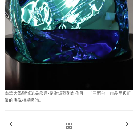
南華大學舉辦琉晶歲月-趙淑輝藝術創作展，「三面佛」作品呈現莊
嚴的佛像相當吸睛。