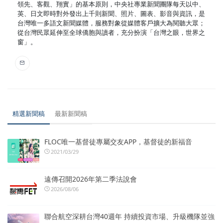
領先、客觀、翔實」的基本原則，中央社專業新聞團隊每天以中、
英、日文即時對外發出上千則新聞、照片、圖表、影音與資訊，是
台灣唯一多語文新聞媒體，服務對象從媒體客戶擴大為閱聽大眾；
從台灣民眾延伸至全球僑胞與讀者，充分扮演「台灣之眼，世界之
窗」。
精選新聞稿
最新新聞稿
FLOC唯一基督徒專屬交友APP，基督徒的新福音
2021/03/29
遠傳召開2026年第二季法說會
2026/08/06
聯合航空深耕台灣40週年 持續投資市場、升級機隊並強