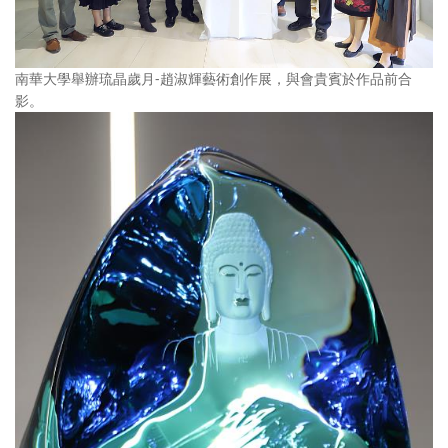
南華大學舉辦琉晶歲月-趙淑輝藝術創作展，與會貴賓於作品前合
影。