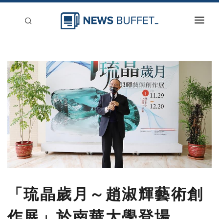
回到首頁
新聞稿分類
登入
刊登
「琉晶歲月～趙淑輝藝術創
作展」於南華大學登場