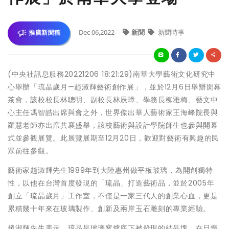
Dec 06,2022
新聞
新聞時事
推廣新聞稿
(中央社訊息服務20221206 18:21:29)南華大學藝術文化研究中
心舉辦「琉晶歲月—趙淑輝藝術創作展」，並於12月6日舉辦開幕
茶會，該校校長林聰明、副校長林辰璋、學務長柳雅梅、藝文中
心主任馮智皓出席與會之外，世界傑出華人藝術家王海峰院長與
羅慧老師亦出席共襄盛舉，該校藝術與設計學院師生也參與開幕
式並參觀展覽。此展覽展期至12月20日，歡迎對藝術有興趣的民
眾前往參觀。
藝術家趙淑輝先生1989年到大陸惠州做平板玻璃，為開創獨特
性，以他在台灣首度發現的「琉晶」打造藝術品，並於2005年
創立「琉晶歲月」工作室，不僅是一家三代人的創業心血，更是
累積幾十年來在玻璃製作、創新及兩岸玉石雕刻的專業經驗。
趙淑輝先生表示，琉晶是玻璃窯爐底下被發現的結晶塊，在日熔