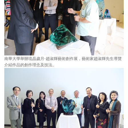
南華大學舉辦琉晶歲月-趙淑輝藝術創作展，藝術家趙淑輝先生導覽
介紹作品的創作理念及技法。