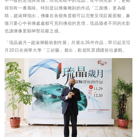
不一樣的意境與美感，而在黑暗中的琉晶，在不同光影下，更顯
得別有一番風味。特別是以佛像雕刻的作品「三面佛」更為吸
睛，趙淑輝指出，佛像在各個角度都可以完整呈現莊嚴面貌，象
徵只要心中有佛處處都可見到佛祖的意境，琉晶隨者不同的光影
也讓佛像更顯神聖莊嚴之感。
「琉晶歲月—趙淑輝藝術創作展」共展出25件作品，即日起至12
月20日在南華大學「三好廳」展出，歡迎民眾踴躍前往參觀。