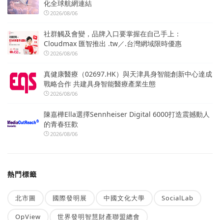
化全球航網連結
2026/08/06
社群觸及會變，品牌入口要掌握在自己手上：
Cloudmax 匯智推出 .tw／.台灣網域限時優惠
2026/08/06
真健康醫療（02697.HK）與天津具身智能創新中心達成
戰略合作 共建具身智能醫療產業生態
2026/08/06
陳嘉樺Ella選擇Sennheiser Digital 6000打造震撼動人
的青春狂歡
2026/08/06
熱門標籤
北市圖
國際發明展
中國文化大學
SocialLab
OpView
世界發明智慧財產聯盟總會