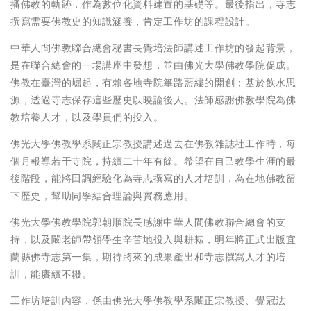
播佛教的軌跡，作為數位化資料建置的基礎等。最後指出，寺志
撰寫需要佛教史的知識涵養，肯定工作坊的課程設計。
中華人間佛教聯合總會秘書長覺培法師講述工作坊的發起背景，
是在聯合總會的一場講座中發想，並由佛光大學佛教學院促成。
佛教在臺灣的崛起，有賴各地寺院篳路藍縷的開創；基於飲水思
源，透過寺志保存這些歷史以曉諭後人。法師感謝佛教學院為佛
教培養人才，以及學員們的投入。
佛光大學佛教學系闞正宗教授講述過去在佛教雜誌社工作時，每
個月報導若干寺院，持續二十年有餘。希望在自己教學生涯的最
後階段，能將田調經驗化為寺志撰寫的人才培訓，為在地佛教留
下歷史，幫助同學結合理論與實務應用。
佛光大學佛教學院郭朝順院長感謝中華人間佛教聯合總會的支
持，以及闞老師帶領學生辛苦地投入與耕耘，明年將正式出版宜
蘭縣佛寺志第一集，期待將來的成果產出和寺志撰寫人才的培
訓，能賡續不輟。
工作坊培訓內容，係由佛光大學佛教學系闞正宗教授、覺冠法