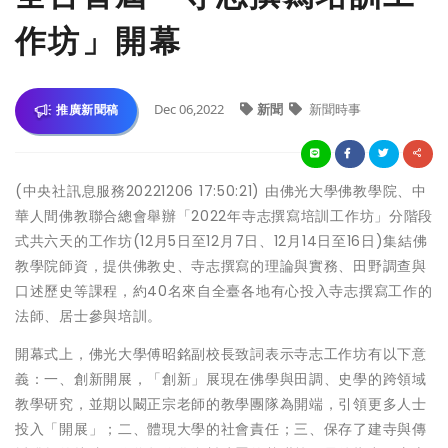
作坊」開幕
Dec 06,2022
新聞
新聞時事
推廣新聞稿
(中央社訊息服務20221206 17:50:21) 由佛光大學佛教學院、中
華人間佛教聯合總會舉辦「2022年寺志撰寫培訓工作坊」分階段
式共六天的工作坊(12月5日至12月7日、12月14日至16日)集結佛
教學院師資，提供佛教史、寺志撰寫的理論與實務、田野調查與
口述歷史等課程，約40名來自全臺各地有心投入寺志撰寫工作的
法師、居士參與培訓。
開幕式上，佛光大學傅昭銘副校長致詞表示寺志工作坊有以下意
義：一、創新開展，「創新」展現在佛學與田調、史學的跨領域
教學研究，並期以闞正宗老師的教學團隊為開端，引領更多人士
投入「開展」；二、體現大學的社會責任；三、保存了建寺與傳