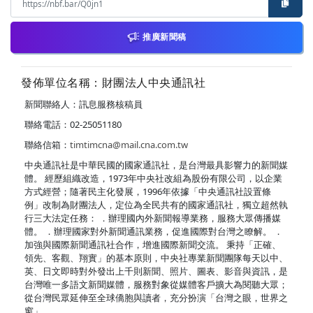
推廣新聞稿
發佈單位名稱：財團法人中央通訊社
新聞聯絡人：訊息服務核稿員
聯絡電話：02-25051180
聯絡信箱：
timtimcna@mail.cna.com.tw
中央通訊社是中華民國的國家通訊社，是台灣最具影響力的新聞媒
體。 經歷組織改造，1973年中央社改組為股份有限公司，以企業
方式經營；隨著民主化發展，1996年依據「中央通訊社設置條
例」改制為財團法人，定位為全民共有的國家通訊社，獨立超然執
行三大法定任務： ．辦理國內外新聞報導業務，服務大眾傳播媒
體。 ．辦理國家對外新聞通訊業務，促進國際對台灣之瞭解。 ．
加強與國際新聞通訊社合作，增進國際新聞交流。 秉持「正確、
領先、客觀、翔實」的基本原則，中央社專業新聞團隊每天以中、
英、日文即時對外發出上千則新聞、照片、圖表、影音與資訊，是
台灣唯一多語文新聞媒體，服務對象從媒體客戶擴大為閱聽大眾；
從台灣民眾延伸至全球僑胞與讀者，充分扮演「台灣之眼，世界之
窗」。