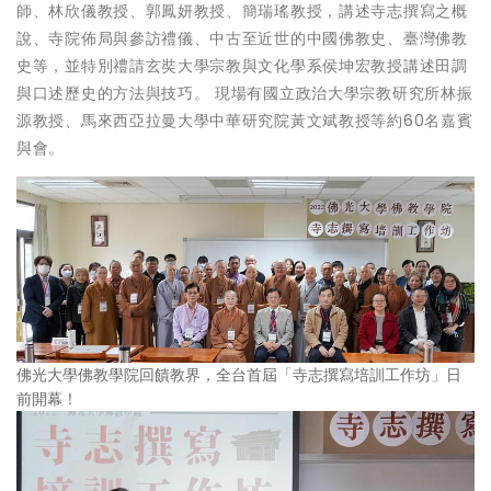
師、林欣儀教授、郭鳳妍教授、簡瑞瑤教授，講述寺志撰寫之概
說、寺院佈局與參訪禮儀、中古至近世的中國佛教史、臺灣佛教
史等，並特別禮請玄奘大學宗教與文化學系侯坤宏教授講述田調
與口述歷史的方法與技巧。 現場有國立政治大學宗教研究所林振
源教授、馬來西亞拉曼大學中華研究院黃文斌教授等約60名嘉賓
與會。
佛光大學佛教學院回饋教界，全台首屆「寺志撰寫培訓工作坊」日
前開幕！