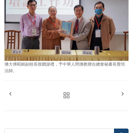
佛大傅昭銘副校長致贈謝禮，予中華人間佛教聯合總會秘書長覺培
法師。