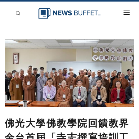
回到首頁
新聞稿分類
登入
刊登
佛光大學佛教學院回饋教界
全台首屆「寺志撰寫培訓工