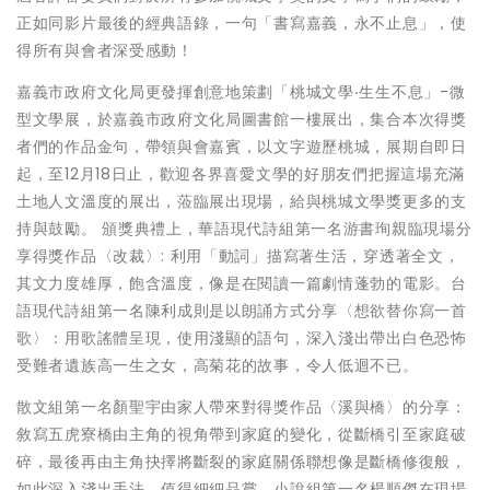
正如同影片最後的經典語錄，一句「書寫嘉義，永不止息」，使
得所有與會者深受感動！
嘉義市政府文化局更發揮創意地策劃「桃城文學‧生生不息」-微
型文學展，於嘉義市政府文化局圖書館一樓展出，集合本次得獎
者們的作品金句，帶領與會嘉賓，以文字遊歷桃城，展期自即日
起，至12月18日止，歡迎各界喜愛文學的好朋友們把握這場充滿
土地人文溫度的展出，蒞臨展出現場，給與桃城文學獎更多的支
持與鼓勵。 頒獎典禮上，華語現代詩組第一名游書珣親臨現場分
享得獎作品〈改裁〉: 利用「動詞」描寫著生活，穿透著全文，
其文力度雄厚，飽含溫度，像是在閱讀一篇劇情蓬勃的電影。台
語現代詩組第一名陳利成則是以朗誦方式分享〈想欲替你寫一首
歌〉：用歌謠體呈現，使用淺顯的語句，深入淺出帶出白色恐怖
受難者遺族高一生之女，高菊花的故事，令人低迴不已。
散文組第一名顏聖宇由家人帶來對得獎作品〈溪與橋〉的分享：
敘寫五虎寮橋由主角的視角帶到家庭的變化，從斷橋引至家庭破
碎，最後再由主角抉擇將斷裂的家庭關係聯想像是斷橋修復般，
如此深入淺出手法，值得細細品嘗。小說組第一名楊順傑在現場