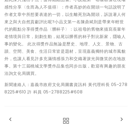
感性分享〈生而為人不值得〉：作者高妙的在開頭一句話說明了
作者文章中所想要表達的一切，以生離死別為開頭，訴說著人何
來之與大自然貢獻評比呢?小品文第一名陳鼎斌則是帶來年輕世
代的觀點分享得獎作品〈髒杯子〉：以祖母的舊物來描寫長輩年
老情境與日常，刻劃生動，結尾以髒舊的杯子對比新家，隱喻人
事的變化。 此次得獎作品無論是歷史、地理、人文、景物、古
蹟、空間、美食、生活日常皆是題材，呈現嘉義獨特的城市風貌
外，也讓人看見許多充滿情感張力和交織著淚光與微笑的在地故
事。第十三屆桃城文學獎作品集也同步出版，歡迎有興趣的朋友
洽詢文化局購買。
新聞連絡人：嘉義市政府文化局圖書資訊科 黃代理科長 05-278
8225#610 許 科員 05-2788225#608