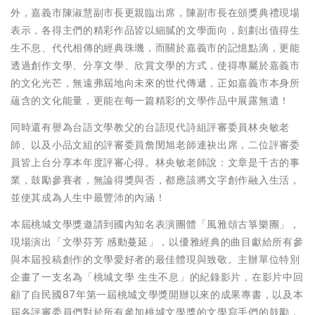
外，嘉義市陳淑慧副市長更親臨出席，陳副市長在頒獎典禮現場
表示，各得主們的精彩作品皆以細膩的文學面向，刻劃出值得生
生不息、代代相傳的經典珠璣，而關於嘉義市的記憶點滴，更能
透過創作文學、分享文學、欣賞文學的方式，使得專屬於嘉義市
的文化光芒，無遠弗屆地向未來的世代傳遞，正如嘉義市本身所
蘊含的文化能量，更能在每一篇精彩的文學作品中展露無遺！
同時還有譽為台語文學教父的台語現代詩組評審委員林央敏老
師、以及小品文組的評審委員詹閔旭老師連袂出席，二位評審委
員皆上台分享本年度評審心得。林央敏老師說：文章是千古的事
業，鼓勵參賽者，無論得獎與否，都應該將文字創作融入生活，
並使其成為人生中最豐沛的內涵！
本屆桃城文學獎邀請到國內知名表演團體「風雅頌古箏樂團」，
現場演出「文學芬芳 感動蔓延」，以優雅經典的曲目獻給所有參
與本屆投稿創作的文學愛好者的最佳體現與致敬。主辦單位特別
企畫了一支名為「桃城文學 生生不息」的紀錄影片，在影片中回
顧了自民國87年第一屆桃城文學獎開辦以來的成果專書，以及本
屆各評審委員們對於所有參加桃城文學獎的文學寫手們的鼓勵，