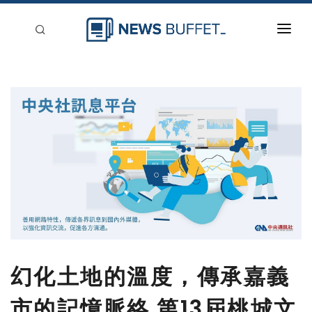
回到首頁
新聞稿分類
登入
刊登
幻化土地的溫度，傳承嘉義
市的記憶脈絡 第13屆桃城文