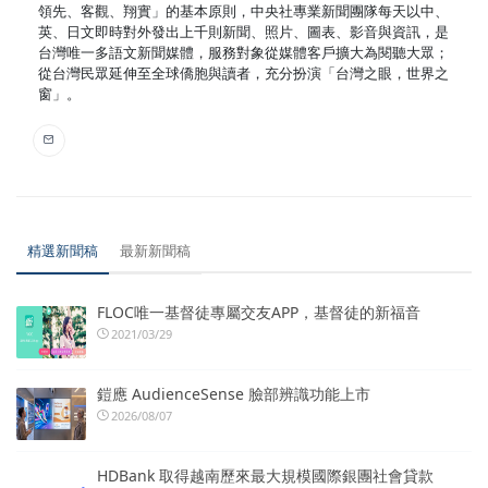
領先、客觀、翔實」的基本原則，中央社專業新聞團隊每天以中、
英、日文即時對外發出上千則新聞、照片、圖表、影音與資訊，是
台灣唯一多語文新聞媒體，服務對象從媒體客戶擴大為閱聽大眾；
從台灣民眾延伸至全球僑胞與讀者，充分扮演「台灣之眼，世界之
窗」。
精選新聞稿
最新新聞稿
FLOC唯一基督徒專屬交友APP，基督徒的新福音
2021/03/29
鎧應 AudienceSense 臉部辨識功能上市
2026/08/07
HDBank 取得越南歷來最大規模國際銀團社會貸款