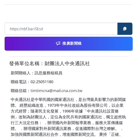
推廣新聞稿
發佈單位名稱：財團法人中央通訊社
新聞聯絡人：訊息服務核稿員
聯絡電話：02-25051180
聯絡信箱：
timtimcna@mail.cna.com.tw
中央通訊社是中華民國的國家通訊社，是台灣最具影響力的新聞媒
體。 經歷組織改造，1973年中央社改組為股份有限公司，以企業
方式經營；隨著民主化發展，1996年依據「中央通訊社設置條
例」改制為財團法人，定位為全民共有的國家通訊社，獨立超然執
行三大法定任務： ．辦理國內外新聞報導業務，服務大眾傳播媒
體。 ．辦理國家對外新聞通訊業務，促進國際對台灣之瞭解。 ．
加強與國際新聞通訊社合作，增進國際新聞交流。 秉持「正確、