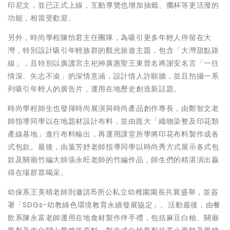
印尼文，並已正式上線，互動導覽也增加抽籤、擲杯等更活潑的
功能，相當受歡迎。
另外，時尚學程陳怡君主任團隊，為吸引更多年輕人停留在大
灣，特別設計吸引年輕族群的觀光旅遊主題，包含「大灣甜點路
線」，且特別以廣護宮主祀神廣惠聖王東晉名將謝安名言「一往
情深、矢志不渝」的深情意涵，設計情人許願牆，並且拍攝一系
列吸引年輕人的廣告片，運用在地歷史創造新話題。
時尚學程師生也發揮時尚展演與時尚產品創作專長，由鄭智文老
師指導同學以在地題材設計布料，並由崑大「織物染整及印花類
產線基地」進行布料輸出，再運用課堂所學將印花布料製作成各
式包款。最後，由葉芳妤老師指導同學以時尚秀方式展示各式包
款及關廟竹編大師張永旺老師的竹編作品，師生們的精湛演出贏
得在場群眾喝采。
幼保系王美晴老師則邀請15所公私立幼稚園園長共襄盛舉，並簽
署「SDGs-幼教綠色環境教育永續發展協定」。活動最後，由餐
飲系陳永富老師運用在地食材製作伴手禮，包括麻豆白柚、關廟