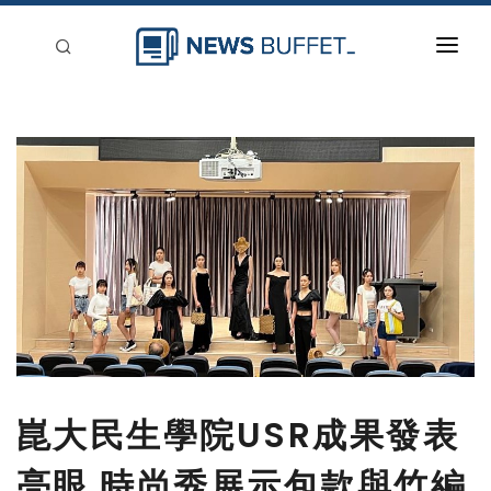
回到首頁
新聞稿分類
登入
刊登
崑大民生學院USR成果發表
亮眼 時尚秀展示包款與竹編