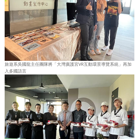
旅遊系吳國龍主任團隊將「大灣廣護宮VR互動環景導覽系統」再加
入多國語言