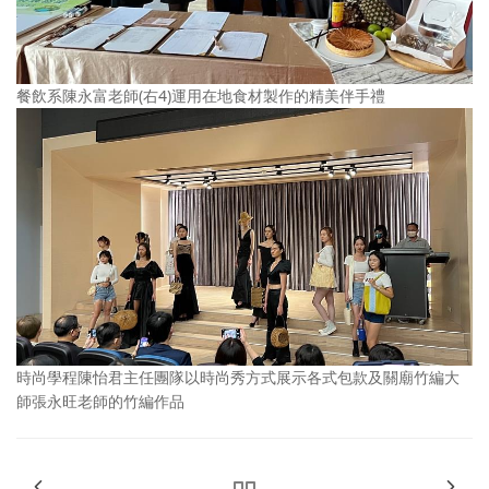
餐飲系陳永富老師(右4)運用在地食材製作的精美伴手禮
時尚學程陳怡君主任團隊以時尚秀方式展示各式包款及關廟竹編大
師張永旺老師的竹編作品