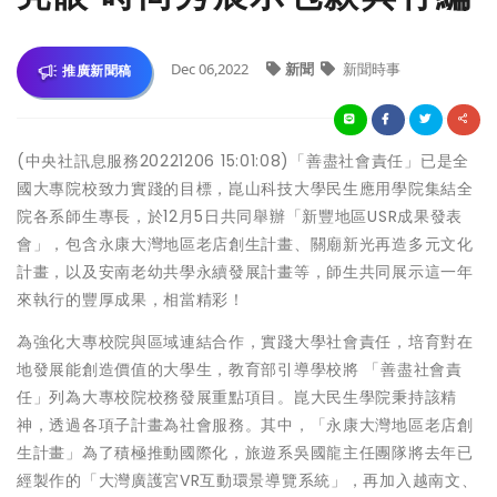
Dec 06,2022
新聞
新聞時事
推廣新聞稿
(中央社訊息服務20221206 15:01:08)「善盡社會責任」已是全
國大專院校致力實踐的目標，崑山科技大學民生應用學院集結全
院各系師生專長，於12月5日共同舉辦「新豐地區USR成果發表
會」，包含永康大灣地區老店創生計畫、關廟新光再造多元文化
計畫，以及安南老幼共學永續發展計畫等，師生共同展示這一年
來執行的豐厚成果，相當精彩！
為強化大專校院與區域連結合作，實踐大學社會責任，培育對在
地發展能創造價值的大學生，教育部引導學校將 「善盡社會責
任」列為大專校院校務發展重點項目。崑大民生學院秉持該精
神，透過各項子計畫為社會服務。其中，「永康大灣地區老店創
生計畫」為了積極推動國際化，旅遊系吳國龍主任團隊將去年已
經製作的「大灣廣護宮VR互動環景導覽系統」，再加入越南文、