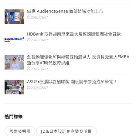
鎧應 AudienceSense 臉部辨識功能上市
2026/08/07
HDBank 取得越南歷來最大規模國際銀團社會貸款
2026/08/07
創智動能強化AI與經營雙軸競爭力 投資長受臺大EMBA
邀分享AI時代投資思維
2026/08/07
ASUSx三麗鷗耍酷聯萌 潮玩開學祭搶抱AI筆電！
2026/08/07
熱門標籤
國際發明展
JDIE日本設計創意暨發明展