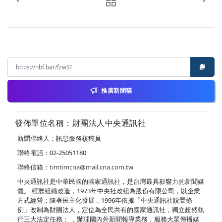
推廣新聞稿
發佈單位名稱：財團法人中央通訊社
新聞聯絡人：訊息服務核稿員
聯絡電話：02-25051180
聯絡信箱：
timtimcna@mail.cna.com.tw
中央通訊社是中華民國的國家通訊社，是台灣最具影響力的新聞媒
體。 經歷組織改造，1973年中央社改組為股份有限公司，以企業
方式經營；隨著民主化發展，1996年依據「中央通訊社設置條
例」改制為財團法人，定位為全民共有的國家通訊社，獨立超然執
行三大法定任務： ．辦理國內外新聞報導業務，服務大眾傳播媒