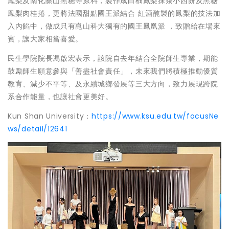
鳳梨及南化關山黑糖等原料，製作成白柚鳳梨抹茶小西餅及黑糖
鳳梨肉桂捲，更將法國甜點國王派結合 紅酒醃製的鳳梨的技法加
入內餡中，做成只有崑山科大獨有的國王鳳凰派 ，致贈給在場來
賓，讓大家相當喜愛。
民生學院院長馮啟宏表示，該院自去年結合全院師生專業，期能
鼓勵師生願意參與「善盡社會責任」，未來我們將積極推動優質
教育、減少不平等、及永續城鄉發展等三大方向，致力展現跨院
系合作能量，也讓社會更美好。
Kun Shan University：
https://www.ksu.edu.tw/focusNe
ws/detail/12641