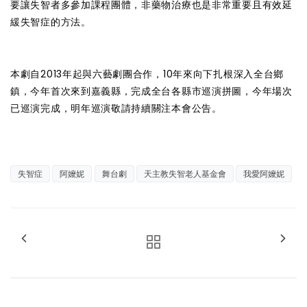
要讓失智者多參加課程團體，非藥物治療也是非常重要且有效延
緩失智症的方法。
本劇自2013年起與六藝劇團合作，10年來向下扎根深入全台鄉
鎮，今年首次來到嘉義縣，完成全台各縣市巡演拼圖，今年場次
已巡演完成，明年巡演敬請持續關注本會公告。
失智症
阿嬤妮
舞台劇
天主教失智老人基金會
我愛阿嬤妮