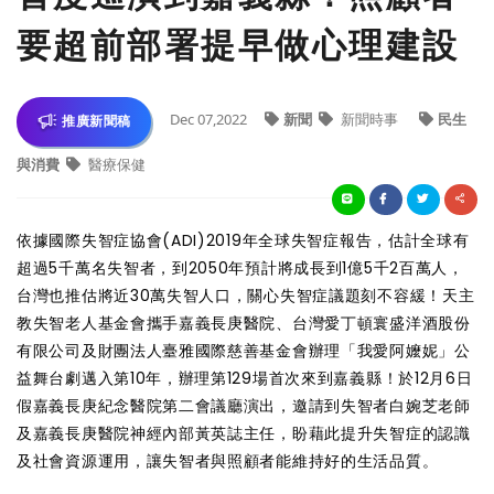
要超前部署提早做心理建設
Dec 07,2022
新聞
新聞時事
民生
推廣新聞稿
與消費
醫療保健
依據國際失智症協會(ADI)2019年全球失智症報告，估計全球有
超過5千萬名失智者，到2050年預計將成長到1億5千2百萬人，
台灣也推估將近30萬失智人口，關心失智症議題刻不容緩！天主
教失智老人基金會攜手嘉義長庚醫院、台灣愛丁頓寰盛洋酒股份
有限公司及財團法人臺雅國際慈善基金會辦理「我愛阿嬤妮」公
益舞台劇邁入第10年，辦理第129場首次來到嘉義縣！於12月6日
假嘉義長庚紀念醫院第二會議廳演出，邀請到失智者白婉芝老師
及嘉義長庚醫院神經內部黃英誌主任，盼藉此提升失智症的認識
及社會資源運用，讓失智者與照顧者能維持好的生活品質。