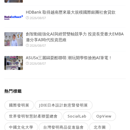
HDBank 取得越南歷來最大規模國際銀團社會貸款
2026/08/07
創智動能強化AI與經營雙軸競爭力 投資長受臺大EMBA
邀分享AI時代投資思維
2026/08/07
ASUSx三麗鷗耍酷聯萌 潮玩開學祭搶抱AI筆電！
2026/08/07
熱門標籤
國際發明展
JDIE日本設計創意暨發明展
世界發明智慧財產聯盟總會
SocialLab
OpView
中國文化大學
台灣發明商品促進協會
北市圖