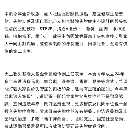
本劇今年全新改版，融入社區照顧關懷據點、建立健康生活型
態、失智友善及源自臺北市立聯合醫院失智症中心設計的與失智
症者的互動技巧「STE2P」溝通5撇步：「微笑、謝謝、眼神接
觸、擁抱當下、耐心。」故事主角阿嬤妮罹患了失智症後，與家
人一同面對疾病，並發揮剩餘的專長能力，回饋社會，創造有價
值的第二人生。
天主教失智老人基金會趙健伶副主任表示，本會今年成立24年，
多年來透過多元化：舞台劇、漫畫書、電影、動畫等方式，希望
能打破大家對於失智症的刻板印象，進而有正確的認知。今年舞
台劇邁入第10年，還記得一開始大家對於失智症並不是那麼認
識，直到這幾年來，政府逐漸重視，更多醫院及民間單位也一起
投入失智症宣導。雖然目前失智症並沒有解藥，但透過藥物及非
藥物的治療，多吃「地中海飲食」、睡眠充足、固定社交活動、
養成運動習慣還是可以有效預防暨延緩失智症退化的。