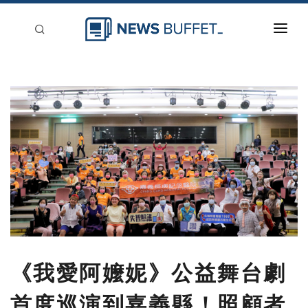
回到首頁
新聞稿分類
登入
刊登
《我愛阿嬤妮》公益舞台劇
首度巡演到嘉義縣！照顧者