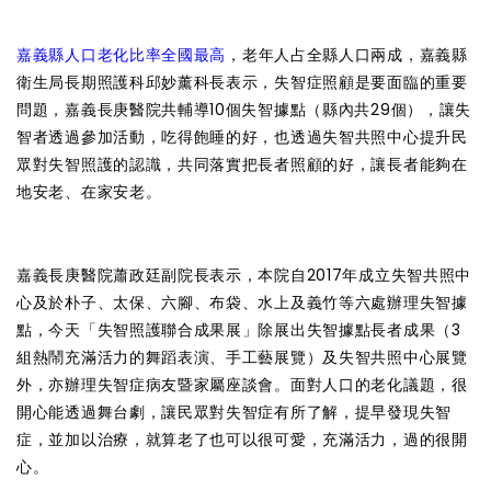
嘉義縣人口老化比率全國最高
，老年人占全縣人口兩成，嘉義縣
衛生局長期照護科邱妙薰科長表示，失智症照顧是要面臨的重要
問題，嘉義長庚醫院共輔導10個失智據點（縣內共29個），讓失
智者透過參加活動，吃得飽睡的好，也透過失智共照中心提升民
眾對失智照護的認識，共同落實把長者照顧的好，讓長者能夠在
地安老、在家安老。
嘉義長庚醫院蕭政廷副院長表示，本院自2017年成立失智共照中
心及於朴子、太保、六腳、布袋、水上及義竹等六處辦理失智據
點，今天「失智照護聯合成果展」除展出失智據點長者成果（3
組熱鬧充滿活力的舞蹈表演、手工藝展覽）及失智共照中心展覽
外，亦辦理失智症病友暨家屬座談會。面對人口的老化議題，很
開心能透過舞台劇，讓民眾對失智症有所了解，提早發現失智
症，並加以治療，就算老了也可以很可愛，充滿活力，過的很開
心。