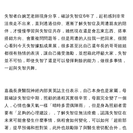
失智者白婉芝老師現身分享，確診失智症6年了，起初感到非常
沮喪走不出來，直到透過信仰、逐漸了解失智症及周遭親友的陪
伴，才慢慢學習與失智症共存，雖然現在還是會忘東忘西、搭車
搭錯方向、會重複問問題等，但是周遭的人拉我一把回來。很開
心看到今天失智據點成果展，很多甚至比自己還年長的哥哥姐姐
都很有熱情的表演，讓自己備受激勵，並想藉此呼籲大家，失智
並不可怕，即使失智了還是可以發揮剩餘的能力，做很多事情，
一起與失智共舞。
嘉義長庚醫院神經內部黃英誌主任表示，自己本身也是家屬，母
親確診失智症中期，照顧的過程其實很辛苦，母親完全變了一個
人，心情也像天氣一樣「晴時多雲偶陣雨」，但是身為照顧者需
要有「足夠的心理建設」，了解失智症無法痊癒，認識失智症在
未來可能會發生什麼事情，病程會如何變化，可以如何「超前部
署」提早預備和想對策，此外也鼓勵除了與醫生密切配合外，也