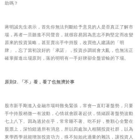
助嗎？
蔣明誠先生表示，首先你無法判斷給予意見的人是否真正了解市
場，再者一旦聽進不同聲音，就很容易因為意志不夠堅定而改變
原來的投資策略，甚至賣出手中持股，改買他人建議的「明
牌」，忘了當初說好的「承諾」，投資步調就會大亂，也無法正
確掌握進出場原則，落的明明有一手好牌卻全盤皆輸的下場。
原則2. 「不」看，看了也無濟於事
股市新手剛進入金融市場時難免緊張，常會一直盯著盤勢，只要
手中持股稍微一有波動，心情就會跟著起伏，情緒跟著盤勢波動
七上八下。因為過於在乎，常常睡不著、吃不好，整顆心全繫在
股票上，深怕錯過所有消息，所以四處加入相關投資社群，以為
東學西學就能增加投資功力，殊不知如此過量的雜訊，讓投資人