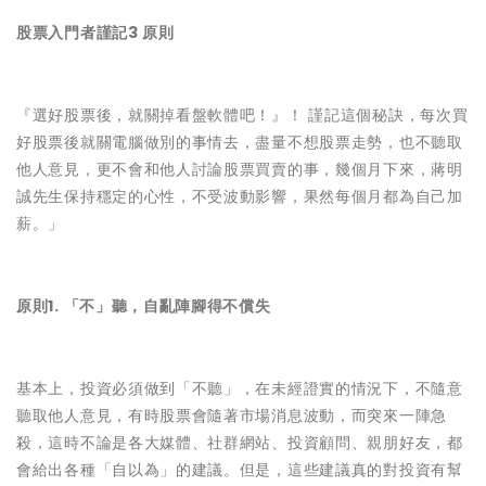
股票入門者謹記3 原則
『選好股票後，就關掉看盤軟體吧！』！ 謹記這個秘訣，每次買
好股票後就關電腦做別的事情去，盡量不想股票走勢，也不聽取
他人意見，更不會和他人討論股票買賣的事，幾個月下來，蔣明
誠先生保持穩定的心性，不受波動影響，果然每個月都為自己加
薪。」
原則1. 「不」聽，自亂陣腳得不償失
基本上，投資必須做到「不聽」，在未經證實的情況下，不隨意
聽取他人意見，有時股票會隨著市場消息波動，而突來一陣急
殺，這時不論是各大媒體、社群網站、投資顧問、親朋好友，都
會給出各種「自以為」的建議。但是，這些建議真的對投資有幫