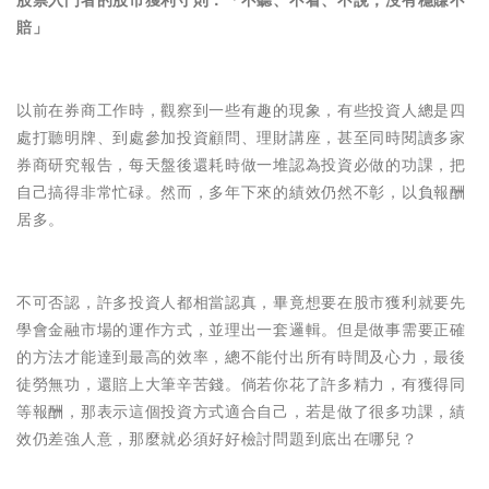
股票入門者的股市獲利守則：「不 聽、不看、不說，沒有穩賺不
賠」
以前在券商工作時，觀察到一些有趣的現象，有些投資人總是四
處打聽明牌、到處參加投資顧問、理財講座，甚至同時閱讀多家
券商研究報告，每天盤後還耗時做一堆認為投資必做的功課，把
自己搞得非常忙碌。然而，多年下來的績效仍然不彰，以負報酬
居多。
不可否認，許多投資人都相當認真，畢竟想要在股市獲利就要先
學會金融市場的運作方式，並理出一套邏輯。但是做事需要正確
的方法才能達到最高的效率，總不能付出所有時間及心力，最後
徒勞無功，還賠上大筆辛苦錢。倘若你花了許多精力，有獲得同
等報酬，那表示這個投資方式適合自己，若是做了很多功課，績
效仍差強人意，那麼就必須好好檢討問題到底出在哪兒？