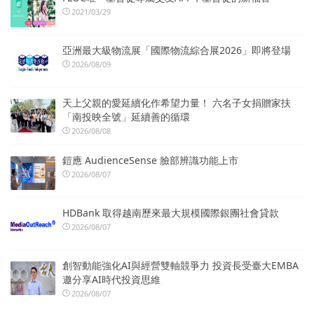
2021/03/29
亞洲最大級物流展「國際物流綜合展2026」即將登場
2026/08/09
天上父親的愛延續化作希望力量！ 六名子女捐贈家扶
「南投映全號」延續善的循環
2026/08/08
鎧應 AudienceSense 臉部辨識功能上市
2026/08/07
HDBank 取得越南歷來最大規模國際銀團社會貸款
2026/08/07
創智動能強化AI與經營雙軸競爭力 投資長受臺大EMBA
邀分享AI時代投資思維
2026/08/07