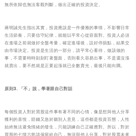
無所依歸也無法客觀判斷，做出正確的投資決定。
蔣明誠先生指出其實，投資應該是一件優雅的事情，不影響日常
生活節奏，只要信守紀律，就能以平常心從容面對。投資人必須
在進場之前就做好全盤考量，確定進場後，設好停損點，結果交
由市場決定。投資是生活的一部分，請平常心看待，做該做的
事，不需要時時刻刻盯著盤面，否則看久容易出事，不是還沒漲
就賣出，要不然就是正要起漲就已全數賣光，最後只能向隅。
原則3. 「不」說，學著跟自己對話
每個投資人對於買股這件事有著不同的心情，像是想與他人分享
獲利的喜悅，賠錢又急於聽別人意見，這些都是投資百態，人性
始終無法避免情緒的發生，只能訓練自己正確應對。所以，對於
買股的七情六慾請保留給自己，無須與他人分享，對於股票未來