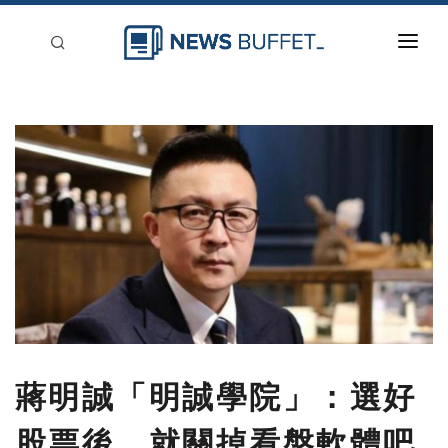
回到首頁
新聞稿分類
登入
刊登
蔣明誠「明誠學院」：選好
股票後，就關掉看盤軟體吧