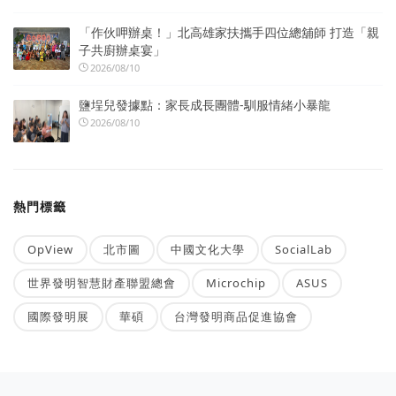
「作伙呷辦桌！」北高雄家扶攜手四位總舖師 打造「親
子共廚辦桌宴」
2026/08/10
鹽埕兒發據點：家長成長團體-馴服情緒小暴龍
2026/08/10
熱門標籤
OpView
北市圖
中國文化大學
SocialLab
世界發明智慧財產聯盟總會
Microchip
ASUS
國際發明展
華碩
台灣發明商品促進協會