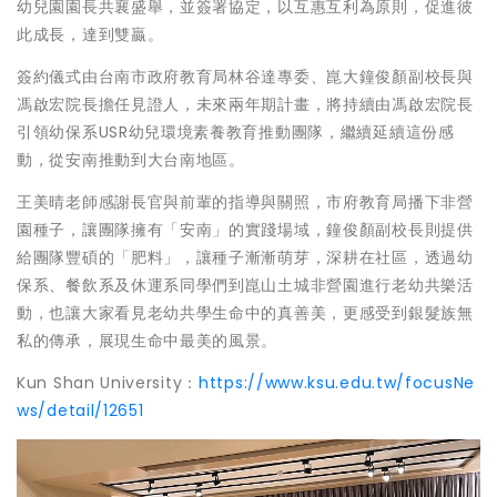
幼兒園園長共襄盛舉，並簽署協定，以互惠互利為原則，促進彼
此成長，達到雙贏。
簽約儀式由台南市政府教育局林谷達專委、崑大鐘俊顏副校長與
馮啟宏院長擔任見證人，未來兩年期計畫，將持續由馮啟宏院長
引領幼保系USR幼兒環境素養教育推動團隊，繼續延續這份感
動，從安南推動到大台南地區。
王美晴老師感謝長官與前輩的指導與關照，市府教育局播下非營
園種子，讓團隊擁有「安南」的實踐場域，鐘俊顏副校長則提供
給團隊豐碩的「肥料」，讓種子漸漸萌芽，深耕在社區，透過幼
保系、餐飲系及休運系同學們到崑山土城非營園進行老幼共樂活
動，也讓大家看見老幼共學生命中的真善美，更感受到銀髮族無
私的傳承，展現生命中最美的風景。
Kun Shan University：
https://www.ksu.edu.tw/focusNe
ws/detail/12651