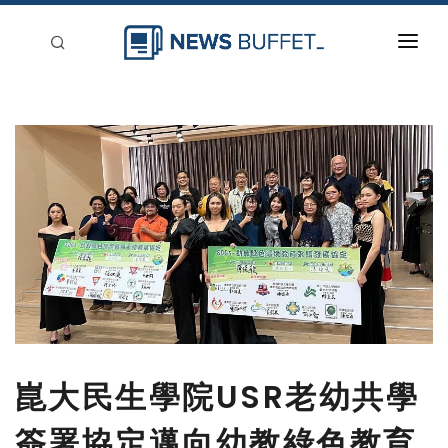
回到首頁
新聞稿分類
登入
刊登
崑大民生學院USR老幼共學
簽署協定邁向幼教綠色教育