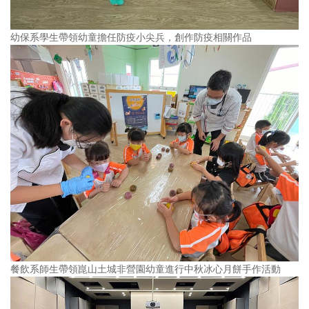
幼保系學生帶領幼童擔任防疫小尖兵，創作防疫相關作品
餐飲系師生帶領崑山土城非營園幼童進行中秋冰心月餅手作活動