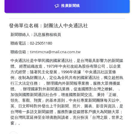
推廣新聞稿
發佈單位名稱：財團法人中央通訊社
新聞聯絡人：訊息服務核稿員
聯絡電話：02-25051180
聯絡信箱：
timtimcna@mail.cna.com.tw
中央通訊社是中華民國的國家通訊社，是台灣最具影響力的新聞媒
體。 經歷組織改造，1973年中央社改組為股份有限公司，以企業
方式經營；隨著民主化發展，1996年依據「中央通訊社設置條
例」改制為財團法人，定位為全民共有的國家通訊社，獨立超然執
行三大法定任務： ．辦理國內外新聞報導業務，服務大眾傳播媒
體。 ．辦理國家對外新聞通訊業務，促進國際對台灣之瞭解。 ．
加強與國際新聞通訊社合作，增進國際新聞交流。 秉持「正確、
領先、客觀、翔實」的基本原則，中央社專業新聞團隊每天以中、
英、日文即時對外發出上千則新聞、照片、圖表、影音與資訊，是
台灣唯一多語文新聞媒體，服務對象從媒體客戶擴大為閱聽大眾；
從台灣民眾延伸至全球僑胞與讀者，充分扮演「台灣之眼，世界之
窗」。