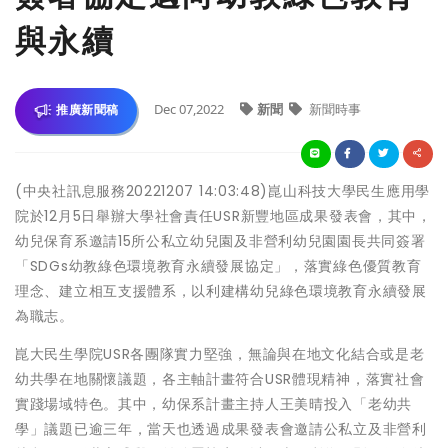
與永續
Dec 07,2022
新聞
新聞時事
推廣新聞稿
(中央社訊息服務20221207 14:03:48)崑山科技大學民生應用學
院於12月5日舉辦大學社會責任USR新豐地區成果發表會，其中，
幼兒保育系邀請15所公私立幼兒園及非營利幼兒園園長共同簽署
「SDGs幼教綠色環境教育永續發展協定」，落實綠色優質教育
理念、建立相互支援體系，以利建構幼兒綠色環境教育永續發展
為職志。
崑大民生學院USR各團隊實力堅強，無論與在地文化結合或是老
幼共學在地關懷議題，各主軸計畫符合USR體現精神，落實社會
實踐場域特色。其中，幼保系計畫主持人王美晴投入「老幼共
學」議題已逾三年，當天也透過成果發表會邀請公私立及非營利