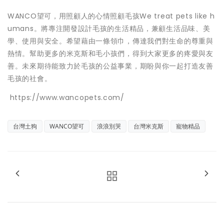
WANCO望可，用照顧人的心情照顧毛孩We treat pets like h
umans。將專注開發設計毛孩的生活精品，兼顧生活品味、美
學、使用與安全。希望藉由一條領巾，傳達我們對生命的尊重與
熱情。幫助更多的米克斯和毛小孩們，得到大家更多的疼愛與友
善。未來期待能致力於毛孩的公益事業，期盼與你一起打造友善
毛孩的社會。
https://www.wancopets.com/
台灣土狗
WANCO望可
浪浪別哭
台灣米克斯
寵物精品