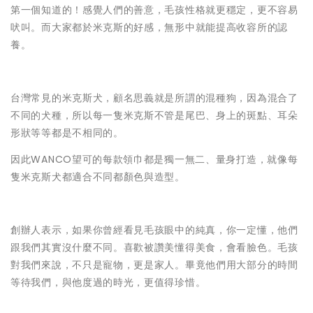
第一個知道的！感覺人們的善意，毛孩性格就更穩定，更不容易
吠叫。而大家都於米克斯的好感，無形中就能提高收容所的認
養。
台灣常見的米克斯犬，顧名思義就是所謂的混種狗，因為混合了
不同的犬種，所以每一隻米克斯不管是尾巴、身上的斑點、耳朵
形狀等等都是不相同的。
因此WANCO望可的每款領巾都是獨一無二、量身打造，就像每
隻米克斯犬都適合不同都顏色與造型。
創辦人表示，如果你曾經看見毛孩眼中的純真，你一定懂，他們
跟我們其實沒什麼不同。喜歡被讚美懂得美食，會看臉色。毛孩
對我們來說，不只是寵物，更是家人。畢竟他們用大部分的時間
等待我們，與他度過的時光，更值得珍惜。