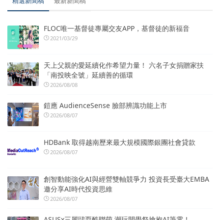
精選新聞稿
最新新聞稿
FLOC唯一基督徒專屬交友APP，基督徒的新福音
2021/03/29
天上父親的愛延續化作希望力量！ 六名子女捐贈家扶
「南投映全號」延續善的循環
2026/08/08
鎧應 AudienceSense 臉部辨識功能上市
2026/08/07
HDBank 取得越南歷來最大規模國際銀團社會貸款
2026/08/07
創智動能強化AI與經營雙軸競爭力 投資長受臺大EMBA
邀分享AI時代投資思維
2026/08/07
ASUSx三麗鷗耍酷聯萌 潮玩開學祭搶抱AI筆電！