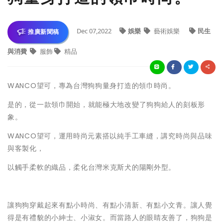
Dec 07,2022
娛樂
藝術娛樂
民生
推廣新聞稿
與消費
服飾
精品
WANCO望可，專為台灣狗狗量身打造的領巾時尚。
是的，從一款領巾開始，就能極大地改變了狗狗給人的刻板形
象。
WANCO望可，運用時尚元素搭以純手工車縫，講究時尚與品味
與客製化，
以觸手柔軟的織品，柔化台灣米克斯犬的陽剛外型。
讓狗狗穿戴起來有點小時尚、有點小清新、有點小文青。讓人覺
得是有禮貌的小紳士、小淑女。而當路人的眼睛友善了，狗狗是