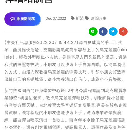
Dec 07,2022
新聞
新聞時事
推廣新聞稿
(中央社訊息服務20221207 15:44:27)源自夏威夷的手工四弦
琴，曲風輕快活潑，充滿歡樂氣氛簡單容易上手的烏克麗麗(uku
lele)，輕盈外型酷似小吉他，是個容易入門又親民的樂器，透過
和弦的按壓等技法，小朋友可以快速上手自彈自唱。以簡單易懂
的方式，由淺入深教授烏克麗麗的彈奏技巧，引領小朋友打造專
屬於自己的音樂城堡，從小培養演出自信心，成為小小音樂家。
新竹救國團西門終身學習中心於112年冬令課程邀請到烏克麗麗專
業師資-胡世佑老師，教導烏克麗麗彈唱技巧，胡老師從小就擁
有音樂方面天賦，台北教育大學音樂研究所畢業,專長在於烏克麗
麗教學，讓零基礎的小朋友也能快速上手，透過專業教學與演
練，能自彈自唱表演出一首歌曲。而今年冬令除了烏克麗麗培訓
冬令營外，還有創客電腦營隊、樂高機器人、環保盆栽及桌遊等