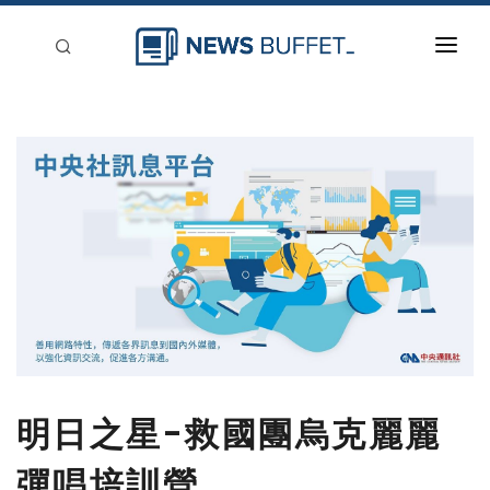
回到首頁
新聞稿分類
登入
刊登
明日之星-救國團烏克麗麗
彈唱培訓營