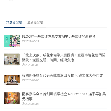
精選新聞稿
最新新聞稿
FLOC唯一基督徒專屬交友APP，基督徒的新福音
2021/03/29
「北上次數」成花東備孕夫妻困境！宜蘊串聯花蓮門諾
醫院：減輕交通、時間、經濟負擔
2026/08/06
韓國新任駐台代表黃載皓返回母校 巧遇文化大學同窗
2026/08/06
配客嘉推全台首創可循環禮盒 RePresent！滿千再抽萬
元機票
2026/08/06