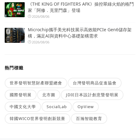
《THE KING OF FIGHTERS AFK》操控翠綠火焰的格鬥
家「阿修．克里門森」登場
2026/08/06
Microchip攜手美光科技展示高效能PCIe Gen6儲存架
構，滿足AI與資料中心基礎架構需求
2026/08/06
熱門標籤
世界發明智慧財產聯盟總會
台灣發明商品促進協會
國際發明展
北市圖
JDIE日本設計創意暨發明展
中國文化大學
SocialLab
OpView
韓國WICO世界發明創新競賽
百瀚智能教育