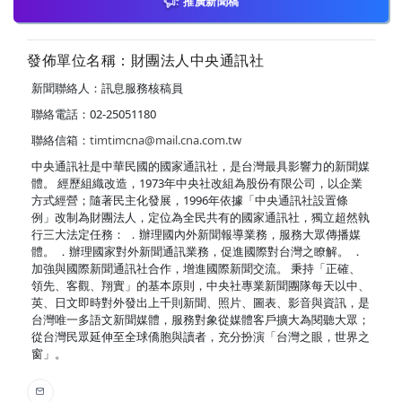
推廣新聞稿
發佈單位名稱：財團法人中央通訊社
新聞聯絡人：訊息服務核稿員
聯絡電話：02-25051180
聯絡信箱：
timtimcna@mail.cna.com.tw
中央通訊社是中華民國的國家通訊社，是台灣最具影響力的新聞媒
體。 經歷組織改造，1973年中央社改組為股份有限公司，以企業
方式經營；隨著民主化發展，1996年依據「中央通訊社設置條
例」改制為財團法人，定位為全民共有的國家通訊社，獨立超然執
行三大法定任務： ．辦理國內外新聞報導業務，服務大眾傳播媒
體。 ．辦理國家對外新聞通訊業務，促進國際對台灣之瞭解。 ．
加強與國際新聞通訊社合作，增進國際新聞交流。 秉持「正確、
領先、客觀、翔實」的基本原則，中央社專業新聞團隊每天以中、
英、日文即時對外發出上千則新聞、照片、圖表、影音與資訊，是
台灣唯一多語文新聞媒體，服務對象從媒體客戶擴大為閱聽大眾；
從台灣民眾延伸至全球僑胞與讀者，充分扮演「台灣之眼，世界之
窗」。