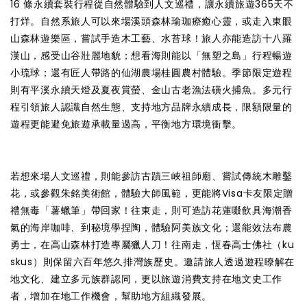
16 條永續套裝行程從自然體驗到人文巡禮，讓永續旅遊365天不
打烊。自然系旅人可以來場溪頭森林瑜珈療癒心靈，或走入東眼
山森林遊樂區，嘗試手造木工藝、水苔球！旅人亦能造訪十八羅
漢山，感受山谷壯麗地貌；想看海則能以「無塑之島」行程暢遊
小琉球；還有匠人帶路的仙湖農場桂圓農村體驗。季節限定遊程
則有平溪永續天燈及夏夜賞螢、金山古老漁法磺火捕魚。多元行
程引領旅人認識自然生態、支持地方品牌永續成長，限額限量的
遊程更能避免旅遊承載量過高，平衡地方環境衝擊。
若想來場人文巡禮，則能參訪古蹟三峽祖師廟、嘗試傳統木雕鑿
花，或參觀朱銘美術館，體驗大師風範，更能將Visa卡友限定贈
禮無毒「薯蠟筆」帶回家！往東走，則可造訪花蓮啜飲具海潮香
氣的海岸咖啡、到秘境學捏陶，體驗阿美族文化；還能效法布農
勇士，在高山森林打造專屬獵人刀！往南走，恆春高士佛社（ku
skus）則保留六百年悠久排灣族歷史。邀請旅人透過遊程瞭解在
地文化、建立多元族群認同，更以旅遊消費支持在地文史工作
者，增加在地工作機會，幫助地方組織發展。