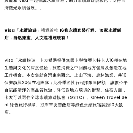
興能和 Visa 一起倡議永續旅遊，助力永續旅遊規模化，支持台
灣觀光永續發展。」
Visa
「
永續旅遊
」禮遇首推
16條永續套裝行程、10家永續飯
店，自然療癒、人文巡禮統統有！
Visa「永續旅遊」卡友禮遇提供無限卡與御璽卡持卡人16種在地
生態與文化的深度體驗，旅遊消費之中回饋地方發展及創造在地
工作機會。本次集結台灣東南西北、上山下海、農林漁業、共10
個鄉鎮與20個在地團隊；此外季節性行程採限量限額，讓數位平
台賦能清淨的高品質旅遊，降低對地方環境的衝擊。住宿方面，
卡友可以選住全球永續旅遊協會（GSTC）、Green Travel Se
al 綠色旅行標章、或單車友善飯店等綠色永續旅宿認證10大飯
店。