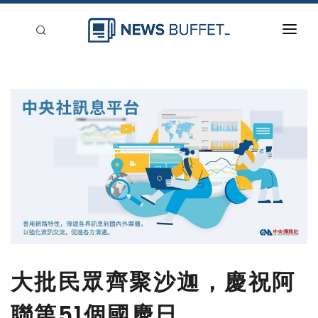
回到首頁
新聞稿分類
登入
刊登
大批民眾齊聚沙迦，慶祝阿
聯第51個國慶日