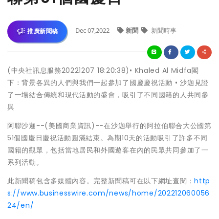
Dec 07,2022
新聞
新聞時事
推廣新聞稿
(中央社訊息服務20221207 18:20:38)• Khaled Al Midfa閣
下：背景各異的人們與我們一起參加了國慶慶祝活動 • 沙迦見證
了一場結合傳統和現代活動的盛會，吸引了不同國籍的人共同參
與
阿聯沙迦--(美國商業資訊)--在沙迦舉行的阿拉伯聯合大公國第
51個國慶日慶祝活動圓滿結束。為期10天的活動吸引了許多不同
國籍的觀眾，包括當地居民和外國遊客在內的民眾共同參加了一
系列活動。
此新聞稿包含多媒體內容。完整新聞稿可在以下網址查閱：
http
s://www.businesswire.com/news/home/202212060056
24/en/