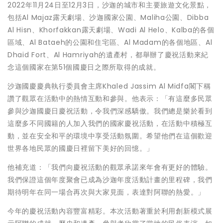
2022年11月24日至12月3日，沙迦的城市和主要旅遊文化景點，
包括Al Majaz露天劇場、沙迦國家公園、Maliha公園、Dibba
Al Hisn、Khorfakkan露天劇場、Wadi Al Helo、Kalba的各個
區域、Al Bataeh的公園和住宅區、Al Madam的各個地區、Al
Dhaid Fort、Al Hamriyah的遺產村，都舉辦了慶祝活動來紀
念這個國家在第51個國慶日之際所取得的成就。
沙迦國慶慶典執行委員會主席Khaled Jassim Al Midfa閣下稱
讚了觀眾在活動中的熱情互動和參與。他表示：「有這麼多民眾
參與沙迦國慶日慶祝活動，令我們深感驕傲。我們總是樂於看到
這麼多不同國籍的人加入我們的國家慶祝活動，在活動中積極互
動，並在安全和平的環境中享受活動氛圍。希望他們在這個歡迎
世界各地民眾的國慶日裡留下美好的回憶。」
他補充道：「我們向慶祝活動的觀眾承諾來年會有更好的體驗。
我們保證這個年度聚會已成為沙迦年度活動計畫的里程碑，我們
期待明年在同一場合再次與大家見面，表達對阿聯的熱愛。」
今年的慶祝活動內容豐富精彩。本次活動著重於利用創新模式展