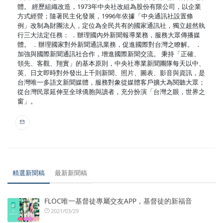
體。 經歷組織改造，1973年中央社改組為股份有限公司，以企業
方式經營；隨著民主化發展，1996年依據「中央通訊社設置條
例」改制為財團法人，定位為全民共有的國家通訊社，獨立超然執
行三大法定任務： ．辦理國內外新聞報導業務，服務大眾傳播媒
體。 ．辦理國家對外新聞通訊業務，促進國際對台灣之瞭解。 ．
加強與國際新聞通訊社合作，增進國際新聞交流。 秉持「正確、
領先、客觀、翔實」的基本原則，中央社專業新聞團隊每天以中、
英、日文即時對外發出上千則新聞、照片、圖表、影音與資訊，是
台灣唯一多語文新聞媒體，服務對象從媒體客戶擴大為閱聽大眾；
從台灣民眾延伸至全球僑胞與讀者，充分扮演「台灣之眼，世界之
窗」。
精選新聞稿
最新新聞稿
FLOC唯一基督徒專屬交友APP，基督徒的新福音
2021/03/29