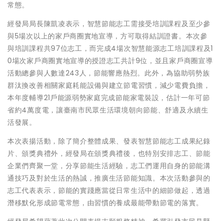
常態。
經發局局長陳凱凌表示，智慧節能志工需接受培訓課程及至少參
與5場次以上的家戶商圈實地宣導，方可取得結訓證書。本次參
與培訓課程共97位志工，而完成4場次智慧能源志工培訓課程及1
0場次家戶商圈實地宣導的授證志工共計9位，並且家戶商圈宣導
活動總參與人數達243人，節能響應熱烈。此外，為協助弱勢族
群汰換改善相關家庭耗能設備與建立節電習慣，減少電費負擔，
本年度輔導21戶能源弱勢家庭完成節能家電裝設，估計一年可節
省約4萬度電，讓臺南市民眾生活環境朝向節能、舒適及永續生
活發展。
本次表揚活動，除了簡介整體成果、發表智慧節能志工成果紀錄
片、頒獎典禮外，經發局在頒獎典禮後，也特別安排志工、節能
企業們齊聚一堂，分享節能生活經驗，志工們運用自身的節能溝
通技巧及對於生活的熱誠，推廣生活節能知識。本次活動參與的
志工代表表示，節能的實踐應當從日常生活中的細節做起，透過
潛移默化形成節電常態，由習慣的養成最能帶動節電的落實。