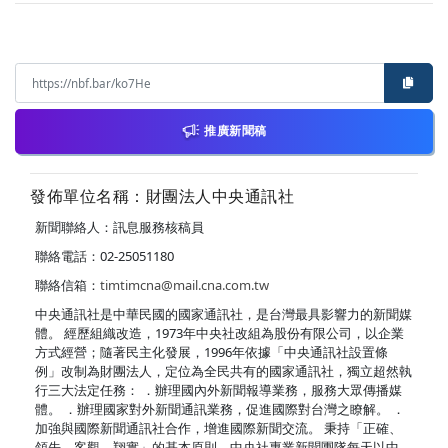
推廣新聞稿
發佈單位名稱：財團法人中央通訊社
新聞聯絡人：訊息服務核稿員
聯絡電話：02-25051180
聯絡信箱：
timtimcna@mail.cna.com.tw
中央通訊社是中華民國的國家通訊社，是台灣最具影響力的新聞媒
體。 經歷組織改造，1973年中央社改組為股份有限公司，以企業
方式經營；隨著民主化發展，1996年依據「中央通訊社設置條
例」改制為財團法人，定位為全民共有的國家通訊社，獨立超然執
行三大法定任務： ．辦理國內外新聞報導業務，服務大眾傳播媒
體。 ．辦理國家對外新聞通訊業務，促進國際對台灣之瞭解。 ．
加強與國際新聞通訊社合作，增進國際新聞交流。 秉持「正確、
領先、客觀、翔實」的基本原則，中央社專業新聞團隊每天以中、