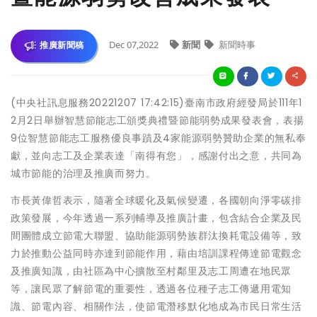
Dec 07,2022
新聞
新聞時事
推廣新聞稿
(中央社訊息服務20221207 17:42:15)臺南市政府經發局於111年1
2月2日舉辦智慧節能志工頒獎典禮暨節能弱勢成果發表會，表揚
9位智慧節能志工服務優良事蹟及4家能源弱勢贊助企業的無私奉
獻，並向志工及企業表達「南得有您」，感謝付出之意，共同為
城市節能的治理及推廣而努力。
市長黃偉哲表示，隨著全球暖化及氣候變遷，各國朝向淨零碳排
政策發展，今年透過一系列輔導及推廣計畫，包含結合企業及民
間團體成立節電大聯盟、協助能源弱勢族群汰換耗電設備等，致
力於推動公益同時亦達到節能作用，藉由培訓課程傳達節電觀念
及推廣知識，由社區為中心擴散至村鄰里及志工周遭在地民眾
等，讓民眾了解節電的重要性，透過各位種子志工傳遞用電知
識、節電內容、相關作法，使節電潛移默化地成為市民日常生活