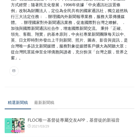
方式經營；隨著民主化發展，1996年依據「中央通訊社設置條
例」改制為財團法人，定位為全民共有的國家通訊社，獨立超然執
行三大法定任務： ．辦理國內外新聞報導業務，服務大眾傳播媒
體。 ．辦理國家對外新聞通訊業務，促進國際對台灣之瞭解。 ．
加強與國際新聞通訊社合作，增進國際新聞交流。 秉持「正確、
領先、客觀、翔實」的基本原則，中央社專業新聞團隊每天以中、
英、日文即時對外發出上千則新聞、照片、圖表、影音與資訊，是
台灣唯一多語文新聞媒體，服務對象從媒體客戶擴大為閱聽大眾；
從台灣民眾延伸至全球僑胞與讀者，充分扮演「台灣之眼，世界之
窗」。
精選新聞稿
最新新聞稿
FLOC唯一基督徒專屬交友APP，基督徒的新福音
2021/03/29