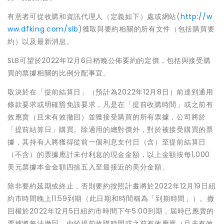
有意者可從收購和資訊代理人（定義如下）處或網站(
http://w
ww.dfking.com/slb
)獲取與要約相關的所有文件（包括購買要
約）以及最新消息。
SLB可望於2022年12月6日稍晚公佈要約的定價，包括與接受購
買的票據相關的比例分配事宜。
取決於在「提前結算日」（預計為2022年12月8日）前達到通用
條款要求或明確豁免該要求，凡是在「提前收購時間」或之前有
效應賣（且未有效撤回）並獲接受購買的所有票據，公司將於
「提前結算日」購買。除適用的總對價外，對於被接受購買的票
據，其持有人將獲得從前一個利息支付日（含）至提前結算日
（不含）的票據應計未付利息的現金金額，以上金額按每1,000
美元票據本金金額四捨五入至最接近的美分金額。
除非要約延期或終止，否則要約按照計畫將於2022年12月19日紐
約市時間晚上11:59到期（此日期和時間稱為「到期時間」）。撤
回權於2022年12月5日紐約市時間下午5:00到期，屆時已應賣的
票據將無法撤回。由於提前收購時間或之前有效應賣（且未有效