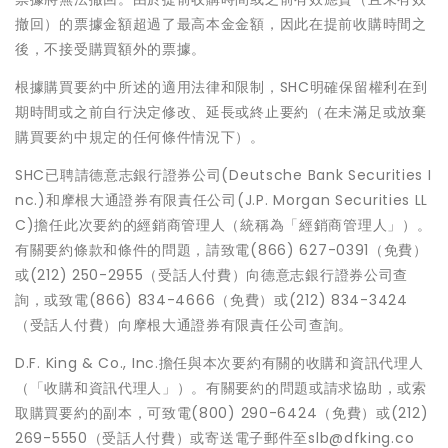
撤回）的票據金額超過了最高本金金額，因此在提前收購時間之
後，不接受購買額外的票據。
根據購買要約中所述的適用法律和限制，SHC明確保留權利在到
期時間或之前自行決定修改、延長或終止要約（在未滿足或放棄
購買要約中規定的任何條件情況下）。
SHC已聘請德意志銀行證券公司(Deutsche Bank Securities I
nc.)和摩根大通證券有限責任公司(J.P. Morgan Securities LL
C)擔任此次要約的經銷商管理人（統稱為「經銷商管理人」）。
有關要約條款和條件的問題，請致電(866) 627-0391（免費）
或(212) 250-2955（受話人付費）向德意志銀行證券公司查
詢，或致電(866) 834-4666（免費）或(212) 834-3424
（受話人付費）向摩根大通證券有限責任公司查詢。
D.F. King & Co., Inc.擔任與本次要約有關的收購和資訊代理人
（「收購和資訊代理人」）。有關要約的問題或請求協助，或索
取購買要約的副本，可致電(800) 290-6424（免費）或(212)
269-5550（受話人付費）或寄送電子郵件至slb@dfking.co