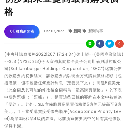
格
Dec 07,2022
新聞
新聞時事
推廣新聞稿
(中央社訊息服務20221207 17:24:34)休士頓--(美國商業資訊)
--SLB (NYSE: SLB)今天宣佈其間接全資子公司斯倫貝謝控股公
司(Schlumberger Holdings Corporation, “SHC”)此前公佈
的收購要約初步結果，該收購要約以現金方式購買價格總額（包
括溢價，但不包括任何應計利息（定義見下文））高達5億美元
（此金額及其可能的修改後金額稱為「最高購買價格」）的下表
中所列票據（「票據」）。購買這些票據的要約在本文中被稱為
「要約」。此外，SLB宣佈將最高購買價格從5億美元提高至8億
美元，且不接受購買接受優先順序(Acceptance Priority Lev
el)為第3級和第4級的票據。此前所宣佈要約中的所有其他條款
保持不變。