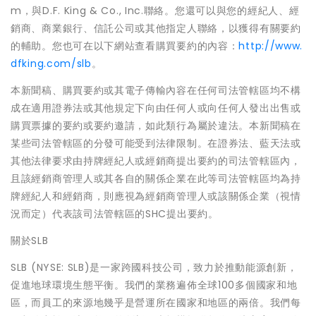
m，與D.F. King & Co., Inc.聯絡。您還可以與您的經紀人、經
銷商、商業銀行、信託公司或其他指定人聯絡，以獲得有關要約
的輔助。您也可在以下網站查看購買要約的內容：
http://www.
dfking.com/slb
。
本新聞稿、購買要約或其電子傳輸內容在任何司法管轄區均不構
成在適用證券法或其他規定下向由任何人或向任何人發出出售或
購買票據的要約或要約邀請，如此類行為屬於違法。本新聞稿在
某些司法管轄區的分發可能受到法律限制。在證券法、藍天法或
其他法律要求由持牌經紀人或經銷商提出要約的司法管轄區內，
且該經銷商管理人或其各自的關係企業在此等司法管轄區均為持
牌經紀人和經銷商，則應視為經銷商管理人或該關係企業（視情
況而定）代表該司法管轄區的SHC提出要約。
關於SLB
SLB (NYSE: SLB)是一家跨國科技公司，致力於推動能源創新，
促進地球環境生態平衡。我們的業務遍佈全球100多個國家和地
區，而員工的來源地幾乎是營運所在國家和地區的兩倍。我們每