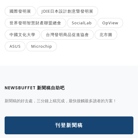
國際發明展
JDIE日本設計創意暨發明展
世界發明智慧財產聯盟總會
SocialLab
OpView
中國文化大學
台灣發明商品促進協會
北市圖
ASUS
Microchip
NEWSBUFFET 新聞稿自助吧
新聞稿的好去處，三分鐘上稿完成，最快接觸最多讀者的方案！
刊登新聞稿