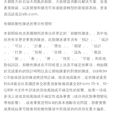
天都致力於石油天然氣的創新、大規模提供數位解決方案、促進
產業脫碳，以及開發和擴充可加速能源轉型的新能源系統。更多
資訊請造訪slb.com。
有關前瞻性陳述的警示性聲明
本新聞稿包含美國聯邦證券法所界定的「前瞻性陳述」，其中包
括所有非歷史事實的陳述。此類陳述通常含有「預計 」、「或許
」、「可以 」、「計畫 」、「潛在 」、「期望 」、「估計
」、「打算 」、「預期 」、「目標 」、「認為 」、「應該
」、「能 」、「會 」、「將 」、「預見 」、「可能 」和其他
類似詞語。前瞻性陳述在不同程度上涉及不確定的事項，例如關
於完成要約的預計時間以及公開收購要約對價的陳述。SLB和SH
C不能保證這些陳述將證明正確。除其他因素外，這些陳述還受
到SLB最近向美國證券交易委員會報備或遞交的Form 10-K、10-
Q和8-K文件中詳述的其他風險或不確定性的影響。如果一項或
多項上述或其他風險或不確定性成為事實（或任何此類事態變化
導致影響），或者事實證明SLB的基本推斷存在問題，那麼實際
成果或結果可能會與前瞻性陳述中所描述的內容存在重大偏差。