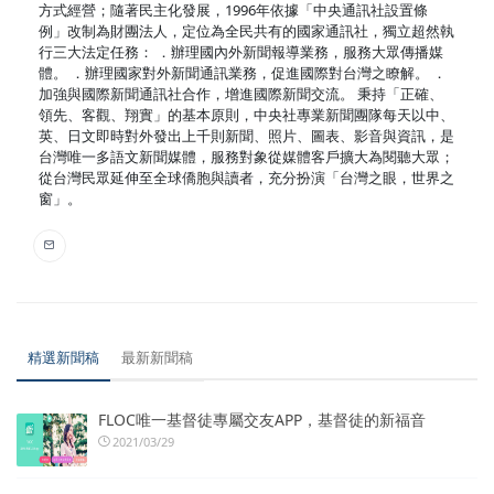
方式經營；隨著民主化發展，1996年依據「中央通訊社設置條
例」改制為財團法人，定位為全民共有的國家通訊社，獨立超然執
行三大法定任務： ．辦理國內外新聞報導業務，服務大眾傳播媒
體。 ．辦理國家對外新聞通訊業務，促進國際對台灣之瞭解。 ．
加強與國際新聞通訊社合作，增進國際新聞交流。 秉持「正確、
領先、客觀、翔實」的基本原則，中央社專業新聞團隊每天以中、
英、日文即時對外發出上千則新聞、照片、圖表、影音與資訊，是
台灣唯一多語文新聞媒體，服務對象從媒體客戶擴大為閱聽大眾；
從台灣民眾延伸至全球僑胞與讀者，充分扮演「台灣之眼，世界之
窗」。
精選新聞稿
最新新聞稿
FLOC唯一基督徒專屬交友APP，基督徒的新福音
2021/03/29