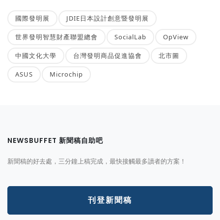
國際發明展
JDIE日本設計創意暨發明展
世界發明智慧財產聯盟總會
SocialLab
OpView
中國文化大學
台灣發明商品促進協會
北市圖
ASUS
Microchip
NEWSBUFFET 新聞稿自助吧
新聞稿的好去處，三分鐘上稿完成，最快接觸最多讀者的方案！
刊登新聞稿