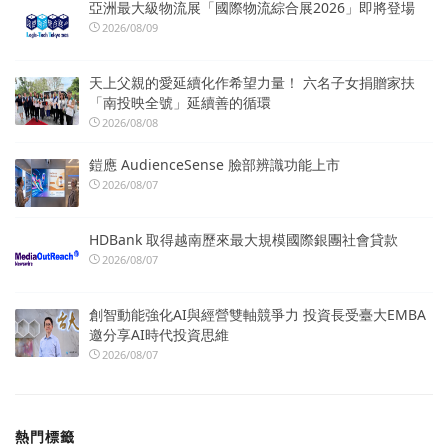
亞洲最大級物流展「國際物流綜合展2026」即將登場
2026/08/09
天上父親的愛延續化作希望力量！ 六名子女捐贈家扶
「南投映全號」延續善的循環
2026/08/08
鎧應 AudienceSense 臉部辨識功能上市
2026/08/07
HDBank 取得越南歷來最大規模國際銀團社會貸款
2026/08/07
創智動能強化AI與經營雙軸競爭力 投資長受臺大EMBA
邀分享AI時代投資思維
2026/08/07
熱門標籤