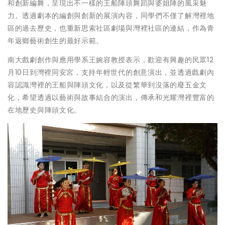
和創新編舞，呈現出不一樣的王船陣頭舞蹈與婆姐陣的風采魅
力。透過劇本的編創與創新的展演內容，同學們不僅了解灣裡地
區的過去歷史，也重新思索社區劇場與灣裡社區的連結，作為青
年返鄉藝術創生的最好示範。
南大戲劇創作與應用學系王婉容教授表示，歡迎有興趣的民眾12
月10日到灣裡同安宮，支持年輕世代的創意演出，並透過戲劇內
容認識灣裡的王船與陣頭文化，以及從繁華到沒落的廢五金文
化，希望透過以藝術與故事結合的演出，傳承和光耀灣裡豐富的
在地歷史與陣頭文化。