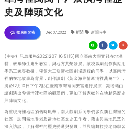
史及陣頭文化
Dec 07,2022
新聞
新聞時事
推廣新聞稿
(中央社訊息服務20221207 16:51:15)國立臺南大學實踐在地深
耕，鼓勵師生走出教室，與地方共榮發展。該校戲劇創作與應用
學系王婉容教授，帶領大三修習社區劇場課程的同學，以臺南灣
裡的在地故事為背景，創作讀劇《黃金海岸情牽灣裡萬萬年》，
將於12月10日下午2點在臺南市灣裡同安宮進行展演，期盼藉由
讀劇演出帶領灣裡社區的觀眾們，更加了解家鄉的在地精采歷史
與陣頭文化。
為重現灣裡地區的舊時風華，南大戲劇系同學們多次前往灣裡的
社區，訪問當地耆老及當地社區文史工作者，藉由與當地民眾的
深入訪談，了解灣裡的歷史變遷與發展，並與編舞拉拉老師學習