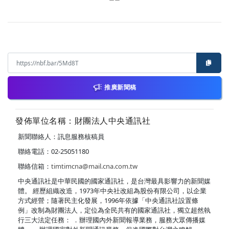
推廣新聞稿
發佈單位名稱：財團法人中央通訊社
新聞聯絡人：訊息服務核稿員
聯絡電話：02-25051180
聯絡信箱：
timtimcna@mail.cna.com.tw
中央通訊社是中華民國的國家通訊社，是台灣最具影響力的新聞媒
體。 經歷組織改造，1973年中央社改組為股份有限公司，以企業
方式經營；隨著民主化發展，1996年依據「中央通訊社設置條
例」改制為財團法人，定位為全民共有的國家通訊社，獨立超然執
行三大法定任務： ．辦理國內外新聞報導業務，服務大眾傳播媒