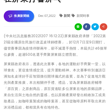
Dec 07,2022
新聞
新聞時事
推廣新聞稿
(中央社訊息服務20221207 16:12:22)屏東縣政府承辦「2022第
21屆全國原住民族行政盃桌球錦標賽」，於12月7日至9日開打，
儘管賽事因為疫情停辦兩年，卻不減選手熱情，本屆共計46個單
位參賽，超過500名選手齊聚屏東縣立體育館。
屏東縣政府表示，透過此次賽事，各地的運動好手齊聚一堂，以
球會友，更促進情感交流，提升運動精神。本次賽事特別邀請亞
洲知名桌球好手莊智淵擔任開球儀式的嘉賓，並為了促進地方觀
光與產業推廣，本次相關伴手禮、禮品，皆為屏東縣政府輔導
「原百貨」之原創商品，原百貨進駐多位屏東在地的原鄉品牌，
來自生活與土地自然的靈感，也以原鄉產業研發出精緻加工或美
妝產品，如咖啡葉製成的咖啡葉茶，甚至從咖啡原料萃取出來的
沐浴禮品組，都相當具有在地特色。