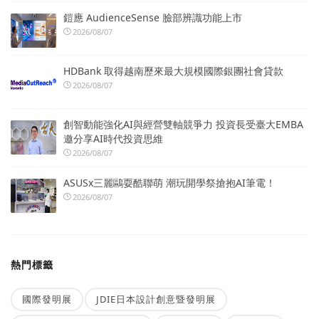
鎧應 AudienceSense 臉部辨識功能上市
2026/08/07
HDBank 取得越南歷來最大規模國際銀團社會貸款
2026/08/07
創智動能強化AI與經營雙軸競爭力 投資長受臺大EMBA
邀分享AI時代投資思維
2026/08/07
ASUSx三麗鷗耍酷聯萌 潮玩開學祭搶抱AI筆電！
2026/08/07
熱門標籤
國際發明展
JDIE日本設計創意暨發明展