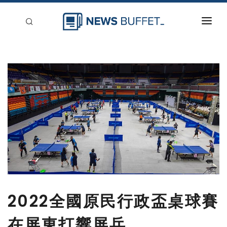
回到首頁
新聞稿分類
登入
刊登
2022全國原民行政盃桌球賽
在屏東打響屏乓