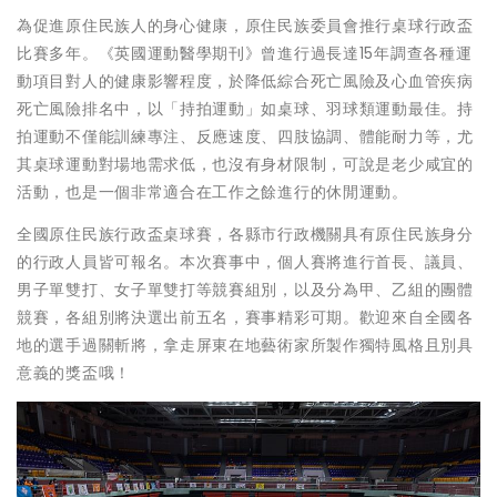
為促進原住民族人的身心健康，原住民族委員會推行桌球行政盃
比賽多年。《英國運動醫學期刊》曾進行過長達15年調查各種運
動項目對人的健康影響程度，於降低綜合死亡風險及心血管疾病
死亡風險排名中，以「持拍運動」如桌球、羽球類運動最佳。持
拍運動不僅能訓練專注、反應速度、四肢協調、體能耐力等，尤
其桌球運動對場地需求低，也沒有身材限制，可說是老少咸宜的
活動，也是一個非常適合在工作之餘進行的休閒運動。
全國原住民族行政盃桌球賽，各縣市行政機關具有原住民族身分
的行政人員皆可報名。本次賽事中，個人賽將進行首長、議員、
男子單雙打、女子單雙打等競賽組別，以及分為甲、乙組的團體
競賽，各組別將決選出前五名，賽事精彩可期。歡迎來自全國各
地的選手過關斬將，拿走屏東在地藝術家所製作獨特風格且別具
意義的獎盃哦！