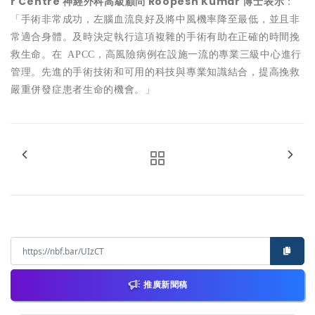
r Centre
神經外科高級顧問
Roopesh Kumar
博士表示
：
「手術非常成功，左腦血流良好及將中風機率降至最低，並且非
常適合身體。及時決定執行這項複雜的手術有助在正確的時間挽
救生命。在
APCC
，高風險病例在設施一流的專業三級中心進行
管理。先進的手術技術和可用的科技與專業知識結合，提高挽救
嚴重併發症患者生命的機會。」
推廣新聞稿