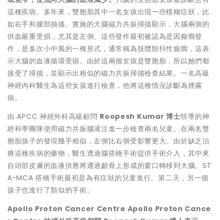
這種疾病。多年來，雙胞胎其中一名女孩出現一些模糊症狀，比
如右手和腿部抽搐。實施的大腦磁力共振掃描顯示，大腦兩側的
供血嚴重受損，尤其是左側。這些發作最初被認為是因癲癇發
作，是多次小中風的一種形式，通常稱為肢體顫抖性癲癇，這表
示大腦的血液循環受損。由於這兩個女孩是雙胞胎，所以她們都
接受了掃描，並顯示出相似的磁力共振掃描檢查結果。一名高級
神經內科醫生為這些女孩進行檢查，他將這種情況診斷為煙霧
病。
由 APCC 神經外科高級顧問
Roopesh Kumar
博士
領導的神
經科學團隊使用磁力共振腦灌注進一步檢查兩名兒童。在兩名雙
胞胎孩子的發現幾乎相似，左側比右側受影響更大。由於缺乏治
療這種疾病的藥物，醫生透過腦搭橋手術提供手術介入，其中來
自頭部皮膚的血液供應將通過顱骨上形成的窗口轉移到大腦。ST
A-MCA 搭橋手術最初是為有症狀的兒童進行。第二天，另一個
孩子也進行了類似的手術。
Apollo Proton Cancer Centre Apollo Proton Cance