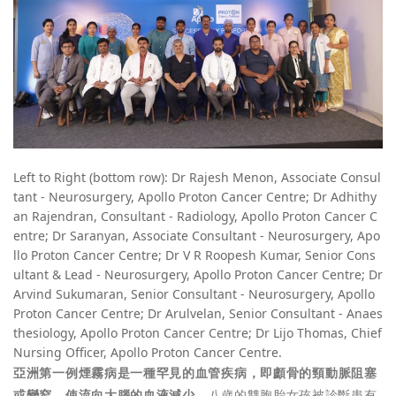
Left to Right (bottom row): Dr Rajesh Menon, Associate Consul
tant - Neurosurgery, Apollo Proton Cancer Centre; Dr Adhithy
an Rajendran, Consultant - Radiology, Apollo Proton Cancer C
entre; Dr Saranyan, Associate Consultant - Neurosurgery, Apo
llo Proton Cancer Centre; Dr V R Roopesh Kumar, Senior Cons
ultant & Lead - Neurosurgery, Apollo Proton Cancer Centre; Dr
Arvind Sukumaran, Senior Consultant - Neurosurgery, Apollo
Proton Cancer Centre; Dr Arulvelan, Senior Consultant - Anaes
thesiology, Apollo Proton Cancer Centre; Dr Lijo Thomas, Chief
Nursing Officer, Apollo Proton Cancer Centre.
亞洲第一例煙霧病是一種罕見的血管疾病，即顱骨的頸動脈阻塞
或變窄，使流向大腦的血液減少。
八歲的雙胞胎女孩被診斷患有