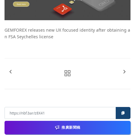
GEMFOREX releases new UX focused identity after obtaining a
n FSA Seychelles license
推廣新聞稿