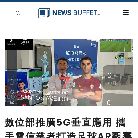
回到首頁
新聞稿分類
登入
刊登
數位部推廣5G垂直應用 攜
手電信業者打造足球AR觀賽