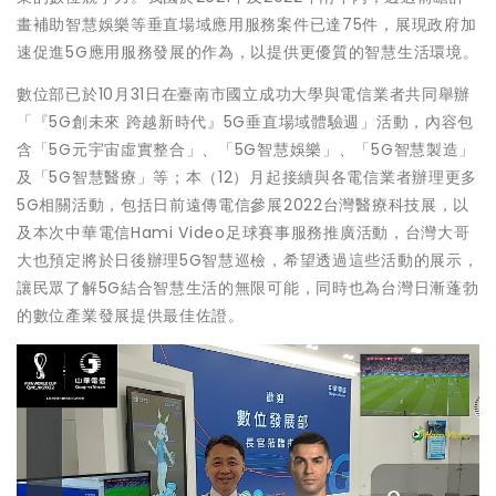
畫補助智慧娛樂等垂直場域應用服務案件已達75件，展現政府加
速促進5G應用服務發展的作為，以提供更優質的智慧生活環境。
數位部已於10月31日在臺南市國立成功大學與電信業者共同舉辦
「『5G創未來 跨越新時代』5G垂直場域體驗週」活動，內容包
含「5G元宇宙虛實整合」、「5G智慧娛樂」、「5G智慧製造」
及「5G智慧醫療」等；本（12）月起接續與各電信業者辦理更多
5G相關活動，包括日前遠傳電信參展2022台灣醫療科技展，以
及本次中華電信Hami Video足球賽事服務推廣活動，台灣大哥
大也預定將於日後辦理5G智慧巡檢，希望透過這些活動的展示，
讓民眾了解5G結合智慧生活的無限可能，同時也為台灣日漸蓬勃
的數位產業發展提供最佳佐證。