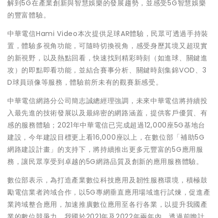
解到5G在產業創新與智慧娛樂的發展趨勢，並感受5G智慧娛樂
的豐富體驗。
中華電信Hami Video本次提供足球AR體驗，民眾可透過手持裝
置，體驗多視角功能，可隨時切換視角，感受身歷其境又超現實
的新視野，以及熱點回看，快速找到精彩時刻（如進球、關鍵進
攻）的即點即看功能，並結合賽事分析、關鍵時刻集錦VOD、3
D球員頭像等服務，體驗前所未有的觀賽新感受。
中華電信網路分公司簡志誠總經理強調，未來中華電信將持續投
入最先進的技術發展以及最綿密的網路涵蓋，提供客戶優質、有
感的服務體驗；2021年中華電信已完成超過12,000座5G基地台
建設，今年建設目標更上看16,000座以上，在數位部「補助5G
網路建設計畫」的支持下，將持續推出更多元豐富的5G應用服
務，讓民眾享受到卓越的5G網路品質及創新的應用服務體驗。
數位部表示，為打造產業數位科技應用及韌性服務環境，積極鼓
勵電信業者跨域合作，以5G專網垂直應用場域進行試煉，促進產
業跨域整合應用，加速推廣數位應用至各行各業，以提升我國產
業的數位競爭力。我國於2021年及2022年兩年內，透過前瞻計