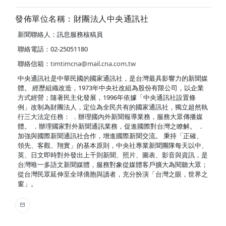
發佈單位名稱：財團法人中央通訊社
新聞聯絡人：訊息服務核稿員
聯絡電話：02-25051180
聯絡信箱：
timtimcna@mail.cna.com.tw
中央通訊社是中華民國的國家通訊社，是台灣最具影響力的新聞媒
體。 經歷組織改造，1973年中央社改組為股份有限公司，以企業
方式經營；隨著民主化發展，1996年依據「中央通訊社設置條
例」改制為財團法人，定位為全民共有的國家通訊社，獨立超然執
行三大法定任務： ．辦理國內外新聞報導業務，服務大眾傳播媒
體。 ．辦理國家對外新聞通訊業務，促進國際對台灣之瞭解。 ．
加強與國際新聞通訊社合作，增進國際新聞交流。 秉持「正確、
領先、客觀、翔實」的基本原則，中央社專業新聞團隊每天以中、
英、日文即時對外發出上千則新聞、照片、圖表、影音與資訊，是
台灣唯一多語文新聞媒體，服務對象從媒體客戶擴大為閱聽大眾；
從台灣民眾延伸至全球僑胞與讀者，充分扮演「台灣之眼，世界之
窗」。