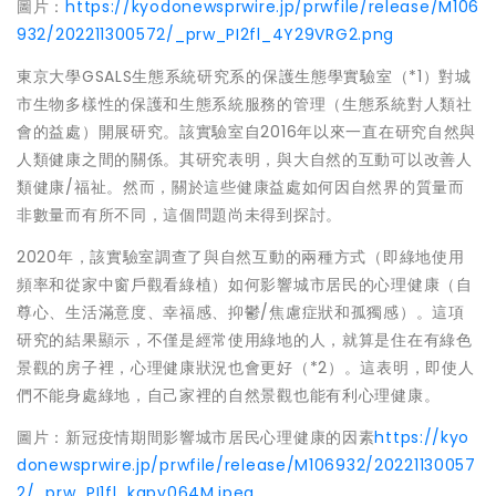
圖片：
https://kyodonewsprwire.jp/prwfile/release/M106
932/202211300572/_prw_PI2fl_4Y29VRG2.png
東京大學GSALS生態系統研究系的保護生態學實驗室（*1）對城
市生物多樣性的保護和生態系統服務的管理（生態系統對人類社
會的益處）開展研究。該實驗室自2016年以來一直在研究自然與
人類健康之間的關係。其研究表明，與大自然的互動可以改善人
類健康/
福祉
。然而，關於這些健康益處如何因自然界的質量而
非數量而有所不同，這個問題尚未得到探討。
2020年，該實驗室調查了與自然互動的兩種方式（即綠地使用
頻率和從家中窗戶觀看綠植）如何影響城市居民的心理健康（自
尊心、生活滿意度、幸福感、抑鬱/焦慮症狀和孤獨感）。這項
研究的結果顯示，不僅是經常使用綠地的人，就算是住在有綠色
景觀的房子裡，心理健康狀況也會更好（*2）。這表明，即使人
們不能身處綠地，自己家裡的自然景觀也能有利心理健康。
圖片：新冠疫情期間影響城市居民心理健康的因素
https://kyo
donewsprwire.jp/prwfile/release/M106932/20221130057
2/_prw_PI1fl_kqpv064M.jpeg