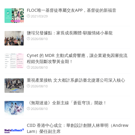
FLOC唯一基督徒專屬交友APP，基督徒的新福音
2021/03/29
鹽埕兒發據點：家長成長團體-馴服情緒小暴龍
2026/08/10
Cynet 的 MDR 主動式威脅響應，讓企業避免因審批流
程錯失阻斷攻擊黃金期！
2026/08/10
重視產業接軌 文大都計系參訪臺北捷運公司深入核心
2026/08/10
《無期迷途》全新主線「蒼藍穹頂」開啟！
2026/08/10
CIID 香港中心成立：華創設計創辦人林華明（Andrew
Lam）榮任副主席