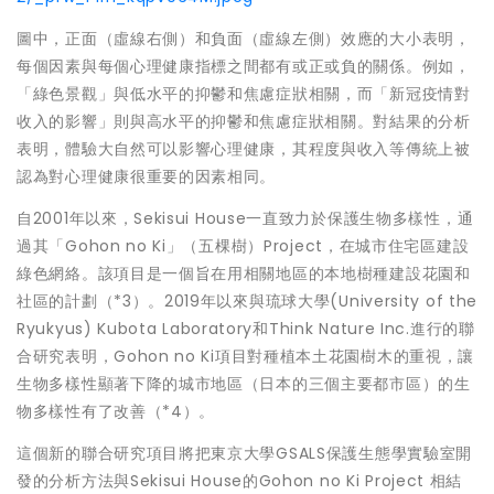
圖中，正面（虛線右側）和負面（虛線左側）效應的大小表明，
每個因素與每個心理健康指標之間都有或正或負的關係。例如，
「綠色景觀」與低水平的抑鬱和焦慮症狀相關，而「新冠疫情對
收入的影響」則與高水平的抑鬱和焦慮症狀相關。對結果的分析
表明，體驗大自然可以影響心理健康，其程度與收入等傳統上被
認為對心理健康很重要的因素相同。
自2001年以來，Sekisui House一直致力於保護生物多樣性，通
過其「Gohon no Ki」（五棵樹）
Project
，在城市住宅區建設
綠色網絡。該項目是一個旨在用相關地區的本地樹種建設花園和
社區的計劃（*3）。2019年以來與琉球大學(University of the
Ryukyus) Kubota Laboratory和Think Nature Inc.進行的聯
合研究表明，Gohon no Ki項目對種植本土花園樹木的重視，讓
生物多樣性顯著下降的城市地區（日本的三個主要都市區）的生
物多樣性有了改善（*4）。
這個新的聯合研究項目將把東京大學GSALS保護生態學實驗室開
發的分析方法與Sekisui House的Gohon no Ki
Project
相結