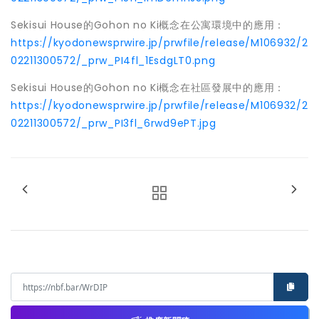
Sekisui House的Gohon no Ki概念在公寓環境中的應用：
https://kyodonewsprwire.jp/prwfile/release/M106932/2
02211300572/_prw_PI4fl_1EsdgLT0.png
Sekisui House的Gohon no Ki概念在社區發展中的應用：
https://kyodonewsprwire.jp/prwfile/release/M106932/2
02211300572/_prw_PI3fl_6rwd9ePT.jpg