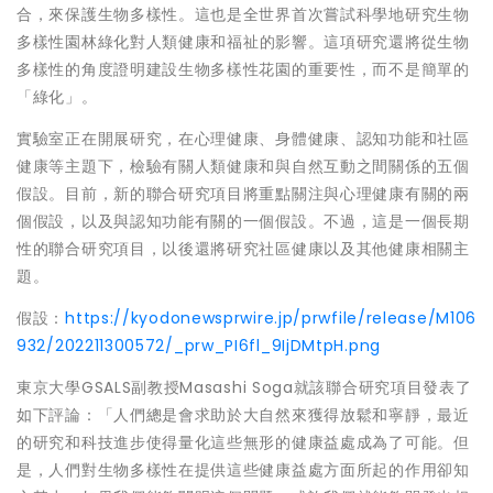
合，來保護生物多樣性。這也是全世界首次嘗試科學地研究生物
多樣性園林綠化對人類健康
和福祉
的影響。這項研究還將從生物
多樣性的角度證明建設生物多樣性花園的重要性，而不是簡單的
「綠化」。
實驗室正在開展研究，在心理健康、身體健康、認知功能和社區
健康等主題下，檢驗有關人類健康和與自然互動之間關係的五個
假設。目前，新的聯合研究項目將重點關注與心理健康有關的兩
個假設，以及與認知功能有關的一個假設。不過，這是一個長期
性的聯合研究項目，以後還將研究社區健康以及其他健康相關主
題。
假設：
https://kyodonewsprwire.jp/prwfile/release/M106
932/202211300572/_prw_PI6fl_9IjDMtpH.png
東京大學GSALS副教授Masashi Soga就該聯合研究項目發表了
如下評論：「人們總是會求助於大自然來獲得放鬆和寧靜，最近
的研究和科技進步使得量化這些無形的健康益處成為了可能。但
是，人們對生物多樣性在提供這些健康益處方面所起的作用卻知