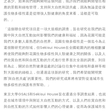
之甚少。如果我們能夠闡明這個問題，或許我們就能夠開發出相
應的景觀和綠地管理，支持與大自然和諧共處，因為無論是從保
護生物多樣性還是從增強人類健康的角度來看，這都是可取
的。」
「這個聯合研究項目是一項大規模的調查，旨在研究在我們的花
園中與大自然互動如何影響我們的健康
和福祉
，因為花園可能是
我們大多數人最熟悉的自然界。花園生物多樣性是一個迄今為止
還很難研究的領域，但Sekisui House在全國範圍內的種植數據
將使我們能夠對花園生物多樣性與人類健康之間的關係，以及人
們欣賞自然和與自然互動的方式進行世界首次全面的調查。到目
前為止，關於自然對健康益處的討論往往集中在綠地和森林等相
對大面積的綠植上，但通過這項新的研究，我們希望能闡明實
際'與自然共處'的重要性。我們的研究成果將有望對促進城市生
物多樣性的保護有所幫助。」
東京大學GSALS和Sekisui House旨在通過分享調查結果，也就
是在城市環境中與附近大自然互動的方式、以及人們欣賞自然和
與自然互動的方式如何影響人們的心理健康，從而為保護城市生