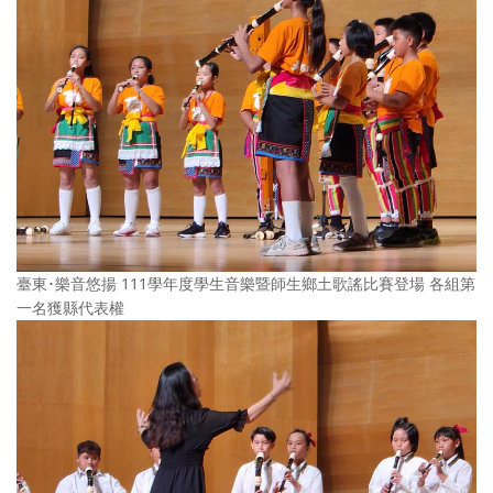
臺東･樂音悠揚 111學年度學生音樂暨師生鄉土歌謠比賽登場 各組第
一名獲縣代表權