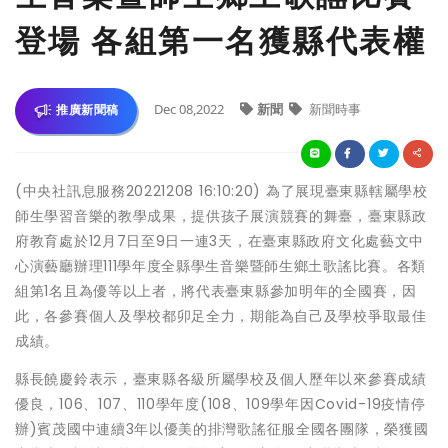
登場 各組第一名獲縣代表權
Dec 08,2022
新聞
新聞時事
推廣新聞稿
(中央社訊息服務20221208 16:10:20) 為了展現臺東縣轄屬學校
師生學習音樂的教學成果，提供孩子展演競賽的舞臺，臺東縣政
府教育處於12月7日至9日一連3天，在臺東縣政府文化處藝文中
心演藝廳辦理111學年度全縣學生音樂暨師生鄉土歌謠比賽。各類
組第1名且為優等以上者，將代表臺東縣參加明年的全國賽，因
此，各參賽個人及學校都卯足全力，期能為自己及學校爭取最佳
成績。
縣長饒慶鈴表示，臺東縣各級所屬學校及個人歷年以來參賽成績
優良，106、107、110學年度(108、109學年因Covid-19疫情停
辦)賓茂國中連續3年以優美的排灣歌謠征服全國各團隊，榮獲國