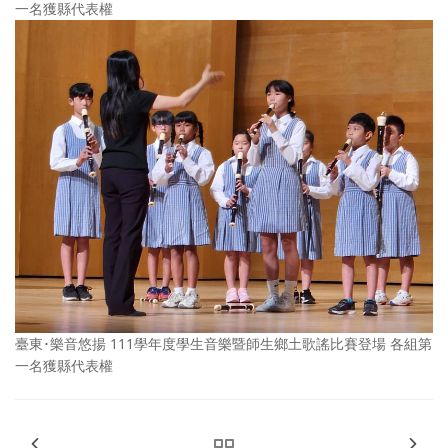
一名獲縣代表權
臺東･樂音悠揚 111學年度學生音樂暨師生鄉土歌謠比賽登場 各組第
一名獲縣代表權