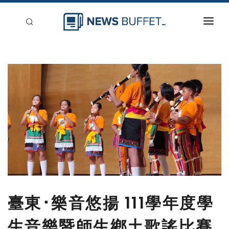
回到首頁
新聞稿分類
登入
刊登
臺東･樂音悠揚 111學年度學
生音樂暨師生鄉土歌謠比賽