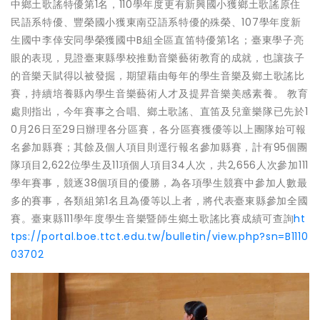
中鄉土歌謠特優第1名，110學年度更有新興國小獲鄉土歌謠原住
民語系特優、豐榮國小獲東南亞語系特優的殊榮、107學年度新
生國中李倖安同學榮獲國中B組全區直笛特優第1名；臺東學子亮
眼的表現，見證臺東縣學校推動音樂藝術教育的成就，也讓孩子
的音樂天賦得以被發掘，期望藉由每年的學生音樂及鄉土歌謠比
賽，持續培養縣內學生音樂藝術人才及提昇音樂美感素養。 教育
處則指出，今年賽事之合唱、鄉土歌謠、直笛及兒童樂隊已先於1
0月26日至29日辦理各分區賽，各分區賽獲優等以上團隊始可報
名參加縣賽；其餘及個人項目則逕行報名參加縣賽，計有95個團
隊項目2,622位學生及11項個人項目34人次，共2,656人次參加111
學年賽事，競逐38個項目的優勝，為各項學生競賽中參加人數最
多的賽事，各類組第1名且為優等以上者，將代表臺東縣參加全國
賽。臺東縣111學年度學生音樂暨師生鄉土歌謠比賽成績可查詢
ht
tps://portal.boe.ttct.edu.tw/bulletin/view.php?sn=B1110
03702