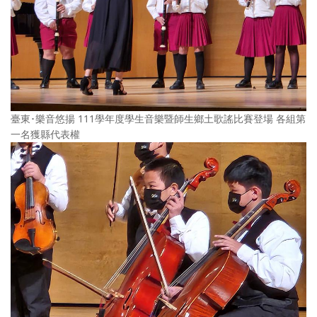
臺東･樂音悠揚 111學年度學生音樂暨師生鄉土歌謠比賽登場 各組第
一名獲縣代表權