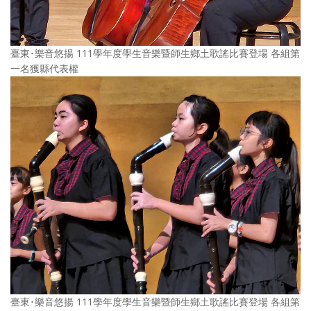
臺東･樂音悠揚 111學年度學生音樂暨師生鄉土歌謠比賽登場 各組第
一名獲縣代表權
臺東･樂音悠揚 111學年度學生音樂暨師生鄉土歌謠比賽登場 各組第