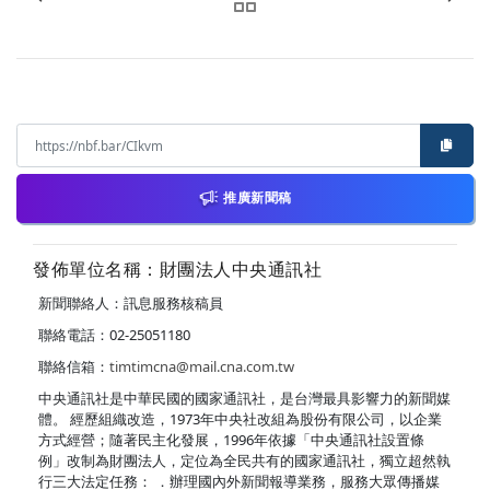
推廣新聞稿
發佈單位名稱：財團法人中央通訊社
新聞聯絡人：訊息服務核稿員
聯絡電話：02-25051180
聯絡信箱：
timtimcna@mail.cna.com.tw
中央通訊社是中華民國的國家通訊社，是台灣最具影響力的新聞媒
體。 經歷組織改造，1973年中央社改組為股份有限公司，以企業
方式經營；隨著民主化發展，1996年依據「中央通訊社設置條
例」改制為財團法人，定位為全民共有的國家通訊社，獨立超然執
行三大法定任務： ．辦理國內外新聞報導業務，服務大眾傳播媒