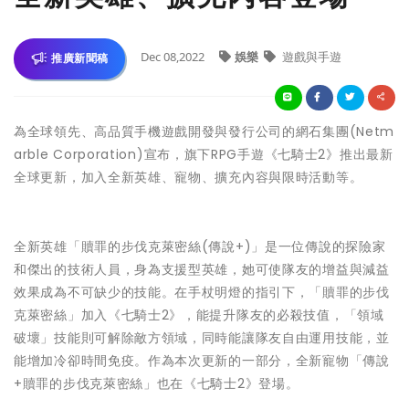
Dec 08,2022
娛樂
遊戲與手遊
推廣新聞稿
為全球領先、高品質手機遊戲開發與發行公司的網石集團(Netm
arble Corporation)宣布，旗下RPG手遊《七騎士2》推出最新
全球更新，加入全新英雄、寵物、擴充內容與限時活動等。
全新英雄「贖罪的步伐克萊密絲(傳說+)」是一位傳說的探險家
和傑出的技術人員，身為支援型英雄，她可使隊友的增益與減益
效果成為不可缺少的技能。在手杖明燈的指引下，「贖罪的步伐
克萊密絲」加入《七騎士2》，能提升隊友的必殺技值，「領域
破壞」技能則可解除敵方領域，同時能讓隊友自由運用技能，並
能增加冷卻時間免疫。作為本次更新的一部分，全新寵物「傳說
+贖罪的步伐克萊密絲」也在《七騎士2》登場。