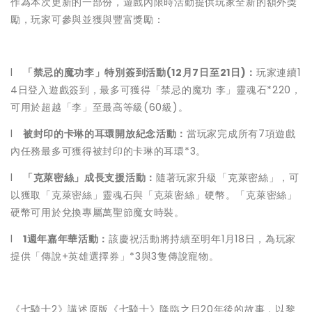
作為本次更新的一部份，遊戲內限時活動提供玩家全新的額外獎
勵，玩家可參與並獲與豐富獎勵：
l
「禁忌的魔功李」特別簽到活動(12月7日至21日)：
玩家連續1
4日登入遊戲簽到，最多可獲得「禁忌的魔功 李」靈魂石*220，
可用於超越「李」至最高等級(60級)。
l
被封印的卡琳的耳環開放紀念活動：
當玩家完成所有7項遊戲
內任務最多可獲得被封印的卡琳的耳環*3。
l
「克萊密絲」成長支援活動：
隨著玩家升級「克萊密絲」，可
以獲取「克萊密絲」靈魂石與「克萊密絲」硬幣。「克萊密絲」
硬幣可用於兌換專屬萬聖節魔女時裝。
l
1週年嘉年華活動：
該慶祝活動將持續至明年1月18日，為玩家
提供「傳說+英雄選擇券」*3與3隻傳說寵物。
《七騎士2》講述原版《七騎士》降臨之日20年後的故事，以黎