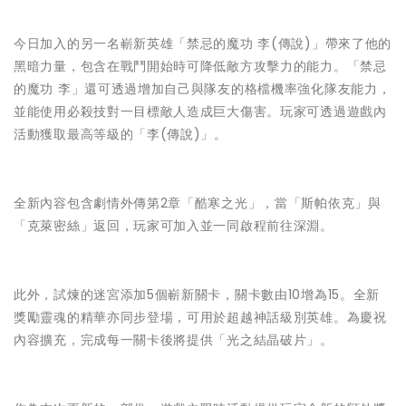
今日加入的另一名嶄新英雄「禁忌的魔功 李(傳說)」帶來了他的
黑暗力量，包含在戰鬥開始時可降低敵方攻擊力的能力。「禁忌
的魔功 李」還可透過增加自己與隊友的格檔機率強化隊友能力，
並能使用必殺技對一目標敵人造成巨大傷害。玩家可透過遊戲內
活動獲取最高等級的「李(傳說)」。
全新內容包含劇情外傳第2章「酷寒之光」，當「斯帕依克」與
「克萊密絲」返回，玩家可加入並一同啟程前往深淵。
此外，試煉的迷宮添加5個嶄新關卡，關卡數由10增為15。全新
獎勵靈魂的精華亦同步登場，可用於超越神話級別英雄。為慶祝
內容擴充，完成每一關卡後將提供「光之結晶破片」。