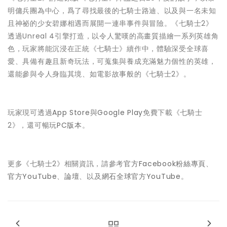
明傭兵團為中心，爲了尋找最後的七騎士路迪、以及與一名未知
且神祕的少女碧娜相遇而展開一連串事件與冒險。《七騎士2》
透過Unreal 4引擎打造，以令人驚嘆的高畫質描繪一系列英雄角
色，玩家將能沉浸在正統《七騎士》續作中，體驗深受全球喜
愛、具備有趣且新奇玩法，可蒐集與養成充滿魅力個性的英雄，
還能參與令人身臨其境、如電影故事般的《七騎士2》。
玩家現可透過
App Store
與
Google Play
免費下載《七騎士
2》，還可暢玩
PC版本
。
更多《七騎士2》相關資訊，請參考
官方Facebook粉絲專頁
、
官方YouTube
、
論壇
、以及
網石全球官方YouTube
。