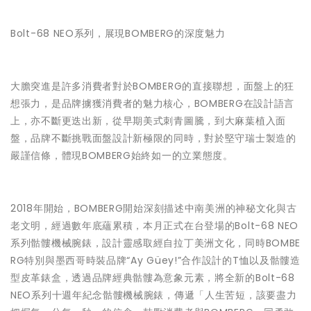
Bolt-68 NEO系列，展現BOMBERG的深度魅力
大膽突進是許多消費者對於BOMBERG的直接聯想，面盤上的狂
想張力，是品牌擄獲消費者的魅力核心，BOMBERG在設計語言
上，亦不斷更迭出新，從早期美式刺青圖騰，到大麻葉植入面
盤，品牌不斷挑戰面盤設計新極限的同時，對於堅守瑞士製造的
嚴謹信條，體現BOMBERG始終如一的立業態度。
2018年開始，BOMBERG開始深刻描述中南美洲的神秘文化與古
老文明，經過數年底蘊累積，本月正式在台登場的Bolt-68 NEO
系列骷髏機械腕錶，設計靈感取經自拉丁美洲文化，同時BOMBE
RG特別與墨西哥時裝品牌“Ay Güey!”合作設計的T恤以及骷髏造
型皮革錶盒，透過品牌經典骷髏為意象元素，將全新的Bolt-68
NEO系列十週年紀念骷髏機械腕錶，傳遞「人生苦短，該要盡力