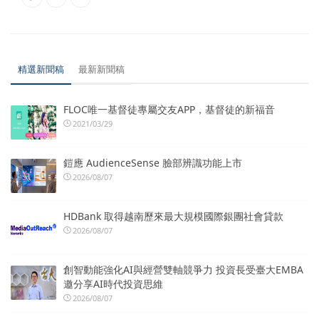
精選新聞稿
最新新聞稿
FLOC唯一基督徒專屬交友APP，基督徒的新福音
2021/03/29
鎧應 AudienceSense 臉部辨識功能上市
2026/08/07
HDBank 取得越南歷來最大規模國際銀團社會貸款
2026/08/07
創智動能強化AI與經營雙軸競爭力 投資長受臺大EMBA
邀分享AI時代投資思維
2026/08/07