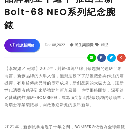
Bolt-68 NEO系列紀念腕
錶
Dec 08,2022
民生與消費
精品
推廣新聞稿
【李婉如／ 報導】2012年．對於傳統品牌引領趨勢的鐘錶世界
而言，新創品牌的大舉入侵，無疑是投下了顛覆觀念與作法的震
撼彈，有別於傳統品牌的墨守成規，新創品牌的大破大立，讓新
世代消費者感受到來勢強勁的新創風暴，也從那時開始，深受錶
迷愛戴的炸彈錶-BOMBERG，成為頂尖新創製錶領域的領頭羊，
為瑞士專業製錶界，開啟叛逆新潮的激昂新章。
2022年，新創風暴走過了十年之間，BOMBERG依舊為全球鐘錶