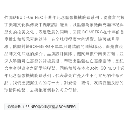
炸彈錶Bolt-68 NEO十週年紀念骷髏機械腕錶系列，從豐富的拉
丁美洲文化與傳統中擷取設計能量，以骷髏為象徵向充滿神秘與
歷史的拉美文化，表達敬意的同時，回憶 BOMBERG在十年前首
度推出骷髏元素腕錶時，在全球獲得廣大的迴響。隨著歲月星
移，骷髏對於BOMBERG不單單只是炫酷的圖騰印花，而是實踐
品牌文化底蘊的媒介，品牌設計團隊，翻閱無數中南美古籍，並
深入墨西哥亡靈節的背後意涵，萃取出骷髏在亡靈節慶時，是紀
念生者與逝者之間愛的聯繫。同時骷髏在本次Bolt-68 NEO十週
年紀念骷髏機械腕錶系列，代表著死亡是人生不可避免的生命節
點，我們應把握生命的每一天，對愛情、親情、友情義無反顧的
珍惜與維繫，去擁抱著倒數的每分每秒。
炸彈錶Bolt-68 NEO系列珠寶精品BOMBERG