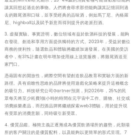
最近的Mintel研究顯示，25-44歲的消費者極可能喜歡那些能夠
讓其回想起過去的事物。人們將會尋求那些能夠讓其記憶回到過
去的雞尾酒和口味，並享受經典的品味酒，例如馬丁尼、內格羅
尼、highball以及賦予新意而得到提升的老派烈酒。
3. 虛擬實驗。事實證明，數位領域有益於飲酒科技的發展，能夠
在發現、創造和享用方面提供獨特的方式。2023年，受益於數位
商務的便利性，隨選飲品和體驗將繼續加速發展。在美國的受訪
者中，有31%計畫在明年增加使用線上送貨服務，將雞尾酒送至
家門口。
憑藉固有的開放性，網際空間有望創造飲品教育和實驗方面的新
路徑。具有前瞻性思維的品牌將使用遊戲化策略來提升這種概念
的吸引力。科技研究公司Gartner預測，到2026年，25%的民
眾每天將至少耗費1個小時的時間在元宇宙中工作、購物、社交或
消費娛樂產品，而烈酒品牌將繼續探索web3體驗，用於提升現
有受眾的消費意願，同時吸引新受眾。
4. 優質品鑑。極簡主義正逐漸成為優質飲酒場所的趨勢，此類場
所的客戶關注的是優質配料，以及能夠以更簡單的形式呈現。7