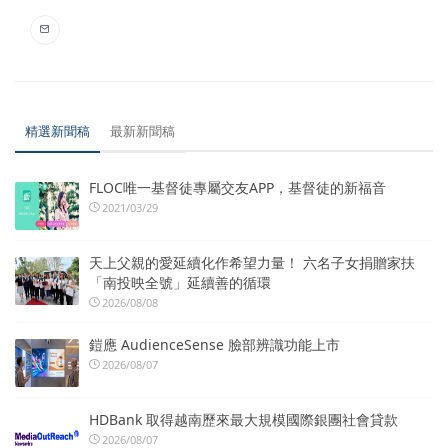
精選新聞稿
最新新聞稿
FLOC唯一基督徒專屬交友APP，基督徒的新福音
2021/03/29
天上父親的愛延續化作希望力量！ 六名子女捐贈家扶
「南投映全號」延續善的循環
2026/08/08
鎧應 AudienceSense 臉部辨識功能上市
2026/08/07
HDBank 取得越南歷來最大規模國際銀團社會貸款
2026/08/07