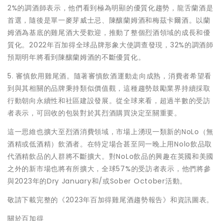
2%的調酒師表示，他們看到極為明顯的優質化趨勢，龍舌蘭酒是
首選，隨後是單一麥芽威士忌、陳釀蘭姆酒和梅茲卡爾酒。以蘭
姆酒為基底的雞尾酒大受歡迎，推動了整個烈酒領域的成長和優
質化。2022年百加得全球品牌形象大使調查發現，32%的調酒師
預期明年將看到陳釀蘭姆酒的不斷優質化。
5. 審慎飲用雞尾酒。隨著審慎飲酒運動走向成熟，消費者希望看
到與其相關的品牌秉持類似價值觀，這種趨勢鼓勵業界持續採取
行動朝向永續性和社區建設發展。從全球來看，超過半數的受訪
者表示，可回收的包裝對於其烈酒購買決定至關重要。
這一思維也擴大至烈酒消費領域，市場上湧現一類新的NoLo（無
酒精或低酒精）飲酒者。在特定場合甚至同一晚上用Nolo飲品取
代酒精飲品的人群將不斷擴大。對NoLo飲品的興趣在英國和美國
之外的新市場也將有所擴大，全球57%的受訪者表示，他們將參
與2023年的Dry January和/或Sober October活動。
敬請下載完整的《2023年百加得雞尾酒趨勢報告》和資訊圖表。
關於百加得