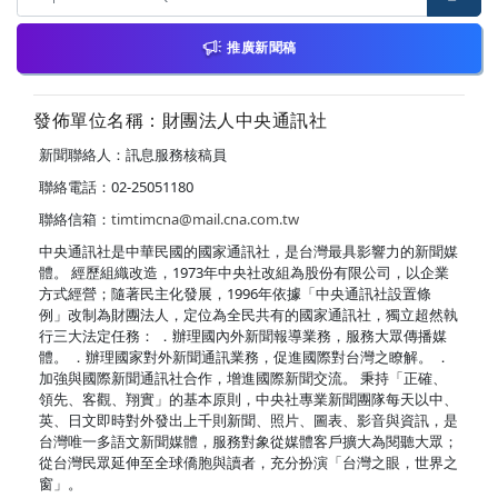
推廣新聞稿
發佈單位名稱：財團法人中央通訊社
新聞聯絡人：訊息服務核稿員
聯絡電話：02-25051180
聯絡信箱：
timtimcna@mail.cna.com.tw
中央通訊社是中華民國的國家通訊社，是台灣最具影響力的新聞媒
體。 經歷組織改造，1973年中央社改組為股份有限公司，以企業
方式經營；隨著民主化發展，1996年依據「中央通訊社設置條
例」改制為財團法人，定位為全民共有的國家通訊社，獨立超然執
行三大法定任務： ．辦理國內外新聞報導業務，服務大眾傳播媒
體。 ．辦理國家對外新聞通訊業務，促進國際對台灣之瞭解。 ．
加強與國際新聞通訊社合作，增進國際新聞交流。 秉持「正確、
領先、客觀、翔實」的基本原則，中央社專業新聞團隊每天以中、
英、日文即時對外發出上千則新聞、照片、圖表、影音與資訊，是
台灣唯一多語文新聞媒體，服務對象從媒體客戶擴大為閱聽大眾；
從台灣民眾延伸至全球僑胞與讀者，充分扮演「台灣之眼，世界之
窗」。