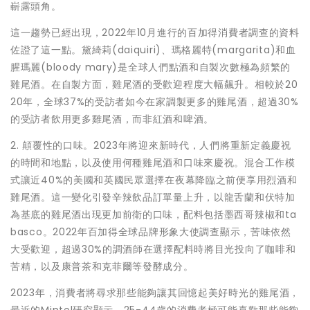
嶄露頭角。
這一趨勢已經出現，2022年10月進行的百加得消費者調查的資料
佐證了這一點。黛綺莉(daiquiri)、瑪格麗特(margarita)和血
腥瑪麗(bloody mary)是全球人們點酒和自製次數極為頻繁的
雞尾酒。在自製方面，雞尾酒的受歡迎程度大幅飆升。相較於20
20年，全球37%的受訪者如今在家調製更多的雞尾酒，超過30%
的受訪者飲用更多雞尾酒，而非紅酒和啤酒。
2. 顛覆性的口味。2023年將迎來新時代，人們將重新定義慶祝
的時間和地點，以及使用何種雞尾酒和口味來慶祝。混合工作模
式讓近40%的美國和英國民眾選擇在夜幕降臨之前便享用烈酒和
雞尾酒。這一變化引發辛辣飲品訂單量上升，以龍舌蘭和伏特加
為基底的雞尾酒出現更加前衛的口味，配料包括墨西哥辣椒和ta
basco。2022年百加得全球品牌形象大使調查顯示，苦味依然
大受歡迎，超過30%的調酒師在選擇配料時將目光投向了咖啡和
苦精，以及康普茶和克菲爾等發酵成分。
2023年，消費者將尋求那些能夠讓其回憶起美好時光的雞尾酒，