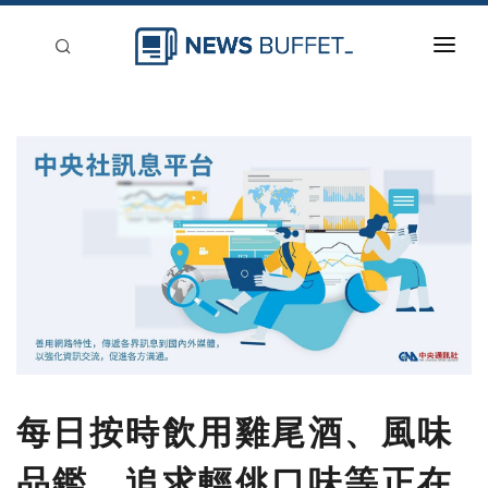
回到首頁
新聞稿分類
登入
刊登
每日按時飲用雞尾酒、風味
品鑑、追求輕佻口味等正在