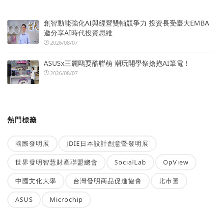
創智動能強化AI與經營雙軸競爭力 投資長受臺大EMBA
邀分享AI時代投資思維
2026/08/07
ASUSx三麗鷗耍酷聯萌 潮玩開學祭搶抱AI筆電！
2026/08/07
熱門標籤
國際發明展
JDIE日本設計創意暨發明展
世界發明智慧財產聯盟總會
SocialLab
OpView
中國文化大學
台灣發明商品促進協會
北市圖
ASUS
Microchip