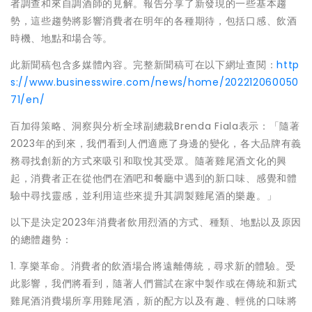
者調查和來自調酒師的見解。報告分享了新發現的一些基本趨
勢，這些趨勢將影響消費者在明年的各種期待，包括口感、飲酒
時機、地點和場合等。
此新聞稿包含多媒體內容。完整新聞稿可在以下網址查閱：
http
s://www.businesswire.com/news/home/202212060050
71/en/
百加得策略、洞察與分析全球副總裁Brenda Fiala表示：「隨著
2023年的到來，我們看到人們適應了身邊的變化，各大品牌有義
務尋找創新的方式來吸引和取悅其受眾。隨著雞尾酒文化的興
起，消費者正在從他們在酒吧和餐廳中遇到的新口味、感覺和體
驗中尋找靈感，並利用這些來提升其調製雞尾酒的樂趣。」
以下是決定2023年消費者飲用烈酒的方式、種類、地點以及原因
的總體趨勢：
1. 享樂革命。消費者的飲酒場合將遠離傳統，尋求新的體驗。受
此影響，我們將看到，隨著人們嘗試在家中製作或在傳統和新式
雞尾酒消費場所享用雞尾酒，新的配方以及有趣、輕佻的口味將