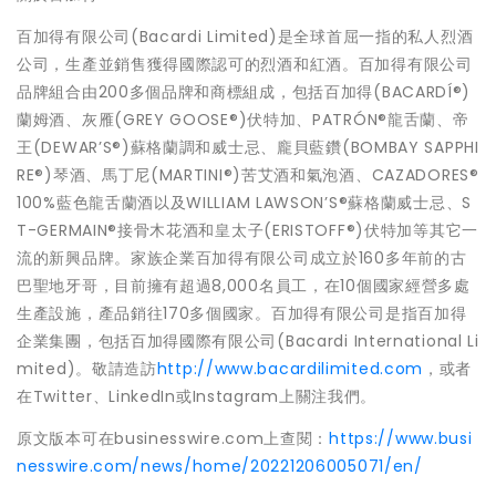
百加得有限公司(Bacardi Limited)是全球首屈一指的私人烈酒
公司，生產並銷售獲得國際認可的烈酒和紅酒。百加得有限公司
品牌組合由200多個品牌和商標組成，包括百加得(BACARDÍ®)
蘭姆酒、灰雁(GREY GOOSE®)伏特加、PATRÓN®龍舌蘭、帝
王(DEWAR’S®)蘇格蘭調和威士忌、龐貝藍鑽(BOMBAY SAPPHI
RE®)琴酒、馬丁尼(MARTINI®)苦艾酒和氣泡酒、CAZADORES®
100%藍色龍舌蘭酒以及WILLIAM LAWSON’S®蘇格蘭威士忌、S
T-GERMAIN®接骨木花酒和皇太子(ERISTOFF®)伏特加等其它一
流的新興品牌。家族企業百加得有限公司成立於160多年前的古
巴聖地牙哥，目前擁有超過8,000名員工，在10個國家經營多處
生產設施，產品銷往170多個國家。百加得有限公司是指百加得
企業集團，包括百加得國際有限公司(Bacardi International Li
mited)。敬請造訪
http://www.bacardilimited.com
，或者
在Twitter、LinkedIn或Instagram上關注我們。
原文版本可在businesswire.com上查閱：
https://www.busi
nesswire.com/news/home/20221206005071/en/