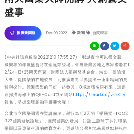
盛事
Dec 09,2022
新聞
新聞時事
推廣新聞稿
(中央社訊息服務20221210 17:55:27)「耶誕夜也可以很文藝」
國樂界的年度盛會將在聖誕節登場，來自臺灣各地之專家耆老在1
2/24~12/25兩天齊聚「財團法人張榮發基金會」端出一份論壇
大餐，從國樂的在地發展，到推廣走向世界提出一連串精闢的見
解與探討。歡迎國樂的同好一起參與，8場論壇名額有限，請盡
速掃描海報上的QR-Cord或至網站
https://reurl.cc/vmK11y
報名，掌握樂壇脈動手腳要快喔！
台北市立國樂團選在聖誕前夕，舉行為期2天的「樂飛揚-TCO2
022國樂發展論壇」，臺灣國樂的發展，討論主題除了探討職業
樂團以及專業科班的教育之外，更邀請台灣各地基層默默耕耘的