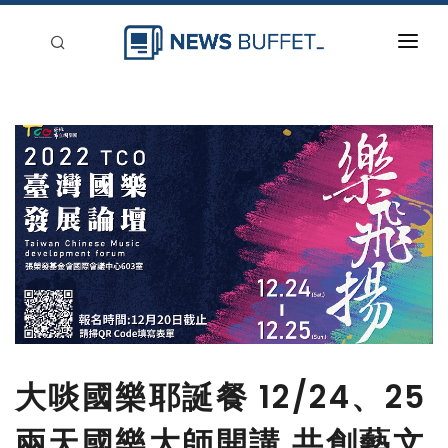
回到首頁
新聞稿分類
登入
刊登
大啖國樂耶誕餐 12/24、25
兩天國樂大師開講 共創藝文