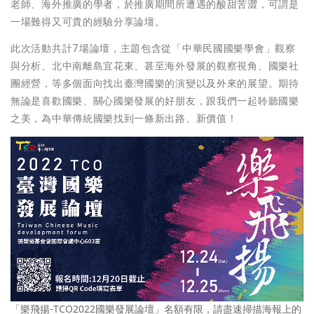
老師、海外推廣的學者，於推廣期間所遭遇的酸甜苦澀，可謂是
一場難得又可貴的經驗分享論壇。
此次活動共計7場論壇，主題包含從「中華民國國樂學會」觀察
與分析、北中南離島宜花東、甚至海外發展的觀察視角、國樂社
團經營，等多個面向找出臺灣國樂的演變以及外來的展望。期待
無論是喜歡國樂、關心國樂發展的好朋友，跟我們一起聆聽國樂
之美，為中華傳統國樂找到一條新出路、新價值！
「樂飛揚-TCO2022國樂發展論壇」名額有限，請盡速掃描海報上的