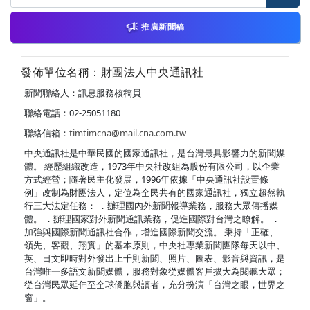
推廣新聞稿
發佈單位名稱：財團法人中央通訊社
新聞聯絡人：訊息服務核稿員
聯絡電話：02-25051180
聯絡信箱：
timtimcna@mail.cna.com.tw
中央通訊社是中華民國的國家通訊社，是台灣最具影響力的新聞媒
體。 經歷組織改造，1973年中央社改組為股份有限公司，以企業
方式經營；隨著民主化發展，1996年依據「中央通訊社設置條
例」改制為財團法人，定位為全民共有的國家通訊社，獨立超然執
行三大法定任務： ．辦理國內外新聞報導業務，服務大眾傳播媒
體。 ．辦理國家對外新聞通訊業務，促進國際對台灣之瞭解。 ．
加強與國際新聞通訊社合作，增進國際新聞交流。 秉持「正確、
領先、客觀、翔實」的基本原則，中央社專業新聞團隊每天以中、
英、日文即時對外發出上千則新聞、照片、圖表、影音與資訊，是
台灣唯一多語文新聞媒體，服務對象從媒體客戶擴大為閱聽大眾；
從台灣民眾延伸至全球僑胞與讀者，充分扮演「台灣之眼，世界之
窗」。