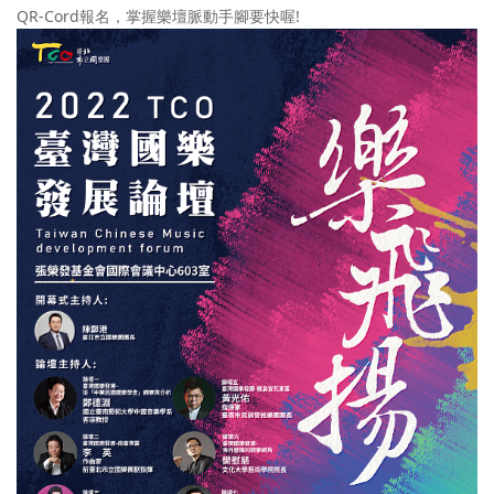
QR-Cord報名，掌握樂壇脈動手腳要快喔!