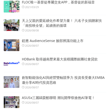
FLOC唯一基督徒專屬交友APP，基督徒的新福音
2021/03/29
天上父親的愛延續化作希望力量！ 六名子女捐贈家扶
「南投映全號」延續善的循環
2026/08/08
鎧應 AudienceSense 臉部辨識功能上市
2026/08/07
HDBank 取得越南歷來最大規模國際銀團社會貸款
2026/08/07
創智動能強化AI與經營雙軸競爭力 投資長受臺大EMBA
邀分享AI時代投資思維
2026/08/07
ASUSx三麗鷗耍酷聯萌 潮玩開學祭搶抱AI筆電！
2026/08/07