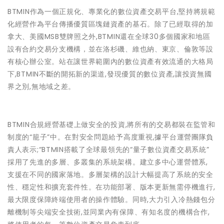
BTMIN作為一個正規化、專業化的數位資產交易平台,堅持將規範
化經營作為平台傳播優質區塊鏈資產的基石。除了已經取得的加
拿大、美國MSB雙牌照之外,BTMIN還在全球30多個國家和地區
設有合約交易分支機構，並在洛杉磯、維也納、東京、倫敦等設
有核心辦公室。站在讓世界範圍內的數位資產有效流通的大格局
下,BTMIN不斷的開拓新的渠道,發現優質的數位資產,讓投資無國
界之別,無地域之差。
BTMIN合規經營基礎上做安全的投資,將所有的交易都裝在監管和
制度的“籠子”中。在對安全問題給予高度重視,據平台運營團隊負
責人表示;“BTMIN搭載了全球最領先的“量子數位資產交易系統”
採用了先進的多層、多叢集的系統架構。建立多中心運營體系,
支援在不同的國家落地。多層架構的設計大幅提高了系統的安全
性、穩定性和擴充套件性。在功能部署、版本更新無需停機進行,
最大限度保障終端使用者的操作體驗。同時,大力引入冷熱錢包分
離機制等尖端安全技術,並同業內有保障、有知名度的機構合作,