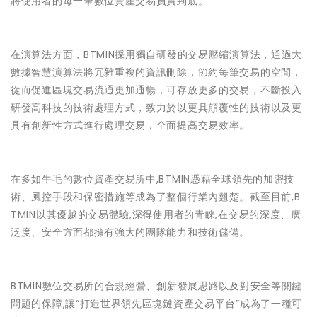
將使用者的每一筆數位資產交易負責到底。
在演算法方面，BTMIN採用獨自研發的交易壓縮演算法，通過大
數據智慧演算法將冗雜重複的資訊刪除，節約每筆交易的空間，
從而促進區塊交易流通更加通暢，可存放更多的交易，不斷投入
研發高科技的技術處理方式，致力於以更具顛覆性的技術以及更
具有創新性方式進行處理交易，全面提高交易效率。
在多如牛毛的數位資產交易所中,BTMIN憑藉全球領先的加密技
術、風控手段和保密措施等成為了整個行業內翹楚。截至目前,B
TMIN以其優越的交易體驗,深得使用者的青睞,在交易的深度、廣
泛度、安全方面都擁有強大的團隊能力和技術儲備。
BTMIN數位交易所的合規經營、創新發展思路以及對安全等關鍵
問題的保障,讓“打造世界領先區塊鏈資產交易平台”成為了一種可