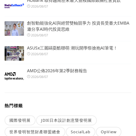
HDBank 取得越南歷來最大規模國際銀團社會貸款
2026/08/07
創智動能強化AI與經營雙軸競爭力 投資長受臺大EMBA
邀分享AI時代投資思維
2026/08/07
ASUSx三麗鷗耍酷聯萌 潮玩開學祭搶抱AI筆電！
2026/08/07
AMD公佈2026年第2季財務報告
2026/08/07
熱門標籤
國際發明展
JDIE日本設計創意暨發明展
世界發明智慧財產聯盟總會
SocialLab
OpView