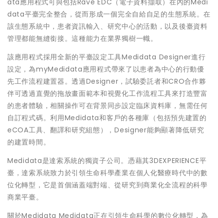
ata應用程式可與包括Rave EDC（電子資料擷取）在內的Medi
data平臺完全整合，從而形成一個完全自給自足的生態系統。在
該生態系統中，患者資訊輸入、研究中心的活動，以及後臺資料
管理都能無縫銜接。這種能力在業界獨樹一幟。
該應用程式採用全新的平臺設定工具Medidata Designer進行
設定，為myMedidata應用程式帶來了以患者為中心的行動優
先工作流程建置器。透過Designer，試驗委託者和CRO合作夥
伴可透過直覺的拖放畫面範本和視覺化工作流程工具來打造豐富
的患者體驗，相關操作可在背景同步設定臨床資料庫，無需任何
自訂程式碼。利用Medidata和客戶的各種庫（包括預先建置的
eCOA工具、翻譯和研究組態），Designer能夠顯著降低研究
的建置時間。
Medidata是達索系統的獨資子公司。憑藉其3DEXPERIENCE平
臺，達索系統致力於引領生命科學產業在個人化醫療時代中的數
位化轉型，它是首個涵蓋端對端、從研究到商業化全流程的科學
商業平臺。
關於Medidata Medidata正在引領生命科學的數位化轉型，為