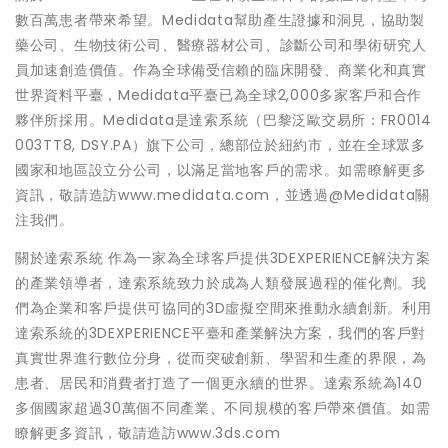
數百萬患者帶來希望。Medidata幫助產生證據和洞見，協助製
藥公司、生物技術公司、醫療器材公司、診斷公司和學術研究人
員加速創造價值。作為全球備受信賴的臨床開發、商業化和真實
世界資料平臺，Medidata平臺已為全球2,000多家客戶和合作
夥伴所採用。Medidata是達索系統（巴黎泛歐交易所：FR0014
003TT8, DSY.PA）旗下公司，總部位於紐約市，並在全球眾多
國家和地區設立分公司，以滿足當地客戶的需求。如需瞭解更多
資訊，敬請造訪www.medidata.com，並透過@Medidata關
注我們。
關於達索系統 作為一家為全球客戶提供3DEXPERIENCE解決方案
的產業領導者，達索系統致力於成為人類發展過程的催化劑。我
們為企業和客戶提供可協同的3D虛擬空間來推動永續創新。利用
達索系統的3DEXPERIENCE平臺和產業解決方案，我們的客戶對
真實世界進行數位分身，從而突破創新、學習和生產的界限，為
患者、居民和消費者打造了一個更永續的世界。達索系統為140
多個國家超過30萬個不同產業、不同規模的客戶帶來價值。如需
瞭解更多資訊，敬請造訪www.3ds.com