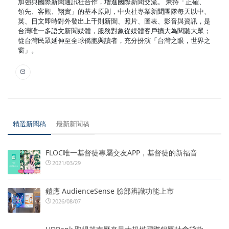
加強與國際新聞通訊社合作，增進國際新聞交流。 秉持「正確、
領先、客觀、翔實」的基本原則，中央社專業新聞團隊每天以中、
英、日文即時對外發出上千則新聞、照片、圖表、影音與資訊，是
台灣唯一多語文新聞媒體，服務對象從媒體客戶擴大為閱聽大眾；
從台灣民眾延伸至全球僑胞與讀者，充分扮演「台灣之眼，世界之
窗」。
精選新聞稿
最新新聞稿
FLOC唯一基督徒專屬交友APP，基督徒的新福音
2021/03/29
鎧應 AudienceSense 臉部辨識功能上市
2026/08/07