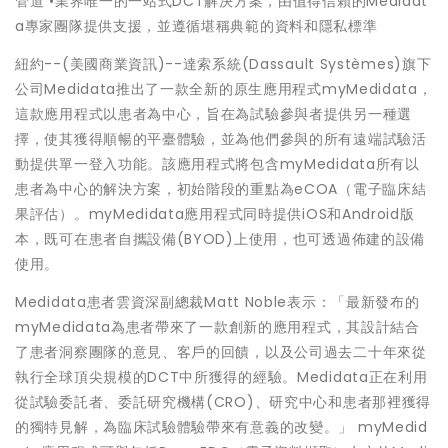
管道 •業界唯一的一站式DCT解決方案，由值得信賴的Medidat
a專家團隊提供支援，並遵循堪稱典範的資料和隱私標準
紐約--(美國商業資訊)--達索系統(Dassault Systèmes)旗下
公司Medidata推出了一款全新的原生應用程式myMedidata，
這款應用程式以患者為中心，旨在為試驗參與者提供另一種選
擇，使其獲得順暢的平臺體驗，並為他們參與的所有遠端試驗活
動提供單一登入功能。該應用程式將包含myMedidata所有以
患者為中心的解決方案，初始階段的重點為eCOA（電子臨床結
果評估）。myMedidata應用程式同時提供iOS和Android版
本，既可在患者自攜設備(BYOD)上使用，也可透過佈建的設備
使用。
Medidata患者雲資深副總裁Matt Noble表示：「最新發布的
myMedidata為患者帶來了一款創新的應用程式，其設計結合
了患者洞察團隊的意見、客戶的回饋，以及公司過去二十年來從
執行全球頂尖規模的DCT中所獲得的經驗。Medidata正在利用
從試驗委託者、委託研究機構(CRO)、研究中心和患者那裡獲得
的獨特見解，為臨床試驗體驗帶來有意義的改變。」 myMedid