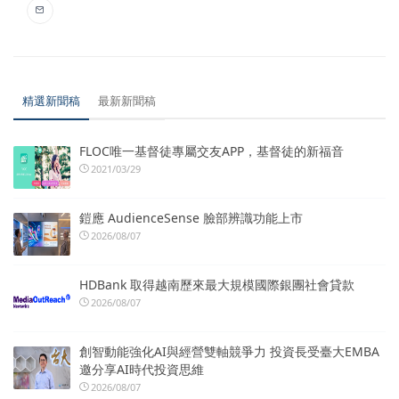
精選新聞稿
最新新聞稿
FLOC唯一基督徒專屬交友APP，基督徒的新福音
2021/03/29
鎧應 AudienceSense 臉部辨識功能上市
2026/08/07
HDBank 取得越南歷來最大規模國際銀團社會貸款
2026/08/07
創智動能強化AI與經營雙軸競爭力 投資長受臺大EMBA
邀分享AI時代投資思維
2026/08/07