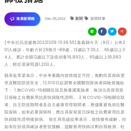
Dec 09,2022
新聞
新聞時事
推廣新聞稿
(中央社訊息服務20221209 13:36:55)嘉義縣今天（9日）公布2
01人確診，年齡介於29個月-88歲，12歲以下25人，65歲以上3
4人。累計全縣12歲以下染疫幼童16,893人，65歲以上18,983
人，輕症居家照護1,200人。
縣長翁章梁表示，中央考量國內疫情穩定可控，衡酌民眾探病需
求及醫院防疫安全，12月10日起調整全國醫院探病者篩檢措施如
下： 1.無COVID-19相關症狀且無暴露風險者，無須出具探視當
日採檢之自費家用抗原快篩陰性證明。 2.有COVID-19相關症狀
者、自主防疫期間者及自主健康管理期間者，應儘量避免前往醫
院探病，如有必要探病時，應出具探視當日採檢之自費家用抗原
快篩陰性證明後探病。 衛生局長趙紋華表示，疫情雖有緩解，但
如有症狀或與確診者密切接觸，提醒善用快篩試劑自我檢測，杜