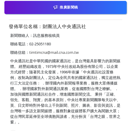
推廣新聞稿
發佈單位名稱：財團法人中央通訊社
新聞聯絡人：訊息服務核稿員
聯絡電話：02-25051180
聯絡信箱：
timtimcna@mail.cna.com.tw
中央通訊社是中華民國的國家通訊社，是台灣最具影響力的新聞媒
體。 經歷組織改造，1973年中央社改組為股份有限公司，以企業
方式經營；隨著民主化發展，1996年依據「中央通訊社設置條
例」改制為財團法人，定位為全民共有的國家通訊社，獨立超然執
行三大法定任務： ．辦理國內外新聞報導業務，服務大眾傳播媒
體。 ．辦理國家對外新聞通訊業務，促進國際對台灣之瞭解。 ．
加強與國際新聞通訊社合作，增進國際新聞交流。 秉持「正確、
領先、客觀、翔實」的基本原則，中央社專業新聞團隊每天以中、
英、日文即時對外發出上千則新聞、照片、圖表、影音與資訊，是
台灣唯一多語文新聞媒體，服務對象從媒體客戶擴大為閱聽大眾；
從台灣民眾延伸至全球僑胞與讀者，充分扮演「台灣之眼，世界之
窗」。