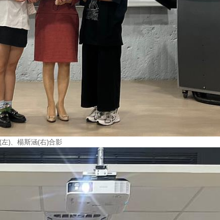
左)、楊斯涵(右)合影