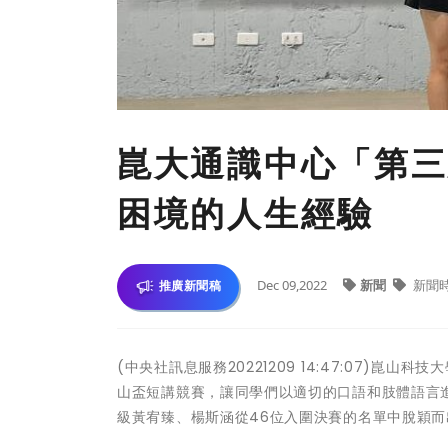
崑大通識中心「第三
困境的人生經驗
Dec 09,2022
新聞
新聞
推廣新聞稿
(中央社訊息服務20221209 14:47:07)
山盃短講競賽，讓同學們以適切的口語和肢體語言進
級黃宥臻、楊斯涵從46位入圍決賽的名單中脫穎而