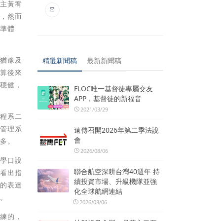
得主黃宥
辛，然而
標準體
於猶豫及
精選新聞稿
最新新聞稿
就算後來
現穩健，
FLOC唯一基督徒專屬交友
APP，基督徒的新福音
2021/03/29
工程系二
與管理系
遠傳召開2026年第二季法說
會
良多。
2026/08/06
同學口說
聯合航空深耕台灣40週年 持
可看出指
續投資市場、升級機隊並強
特的表達
化全球航網連結
見。
2026/08/06
訓練的，