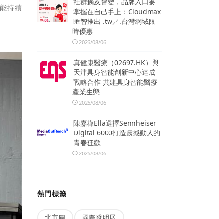
社群觸及會變，品牌入口要
家能持續
掌握在自己手上：Cloudmax
匯智推出 .tw／.台灣網域限
時優惠
2026/08/06
真健康醫療（02697.HK）與
天津具身智能創新中心達成
戰略合作 共建具身智能醫療
產業生態
2026/08/06
陳嘉樺Ella選擇Sennheiser
Digital 6000打造震撼動人的
青春狂歡
2026/08/06
熱門標籤
北市圖
國際發明展