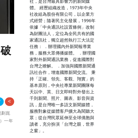
社，是台灣最具影響力的新聞媒
體。 經歷組織改造，1973年中央
社改組為股份有限公司，以企業方
式經營；隨著民主化發展，1996年
依據「中央通訊社設置條例」改制
為財團法人，定位為全民共有的國
家通訊社，獨立超然執行三大法定
任務： ．辦理國內外新聞報導業
突破
務，服務大眾傳播媒體。 ．辦理國
家對外新聞通訊業務，促進國際對
台灣之瞭解。 ．加強與國際新聞通
訊社合作，增進國際新聞交流。 秉
持「正確、領先、客觀、翔實」的
基本原則，中央社專業新聞團隊每
天以中、英、日文即時對外發出上
千則新聞、照片、圖表、影音與資
訊，是台灣唯一多語文新聞媒體，
服務對象從媒體客戶擴大為閱聽大
規劃崑
眾；從台灣民眾延伸至全球僑胞與
系）一年
讀者，充分扮演「台灣之眼，世界
之窗」。