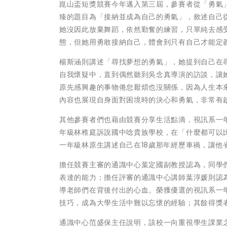
崑山盃短獎競賽今年邁入第三屆，參賽者從「勇氣
臻的題目為「接納並成為自己的勇氣」，敘述自己
她沒因此放棄舞蹈，依然勤奮的練習，只單純去感
態，但她用勇敢接納自己，體會到只有自己才能定
楊斯涵則講述「尋找夢想的勇氣」，她提到自己在
自我懷疑中，直到偶然聽到吳念真導演的訪談，讓
原先感興趣的事物倦怠厭煩也沒關係，因為人生本
內容也展現自身面對困境時的決心和勇氣，非常有
其他參賽者們也藉由競賽分享生活點滴，視訊系一
年級林稚庭訴說國中唸貴族學校，在「什麼都可以
一年級林原生講述自己在18歲那年經歷車禍，讓
擔任競賽主審的通識中心葉定國副教授認為，同學
表達的能力；擔任評審的通識中心講師葉淳媛則認
導老師們在背後付出的心血。榮獲優選的視訊系一
技巧，成為大學生活中難以忘懷的經驗；其餘得獎
通識中心范盛保主任說明，該校一向重視學生課業