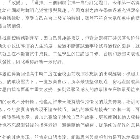
」、「改變」、「選擇」三個關鍵字擇一自行訂定題目。今年第一名
從幼稚園就對舞蹈充滿憧憬與興趣，但因身材之故在學舞過程充滿艱
受身體律動，享受自己在台上發光的時刻，雖然不符合大眾印象中的
義自我價值。
尋找目標時感到迷茫，因自己興趣很廣泛，但對於選擇正確與否常陷
她決心效法導演的人生態度，透過不斷嘗試新事物找尋過程的樂趣，
來就是在不斷嘗試中成長。二位學生的短講從口條、台風和肢體均表
啟發性，因此獲得評審一致好評。
年級莊偉新回憶高中時二度在全校面前表演卻忘詞的出糗經驗；機械
比」的環境壓力下，一度放棄自己，所幸最後堅強度過；房地產開發
他省思自我進而產生重大改變，多則溫馨又感人的故事讓在座聽眾受益
們的表現不分軒輊，他也期許未來能持續保持優良的競賽傳統，培訓
為，今年參賽者的表現不論在技巧、氣氛的掌握都較去年略勝一籌，
年級譚學禮表示，參加比賽除了述說自己的故事，更觀摩到其他人獨
者也不忘感謝背後的指導老師一遍遍陪他們練習，提供修改簡報的意
之外的其他表現，並肯定口語表達、組織思考與簡報能力是可以培養