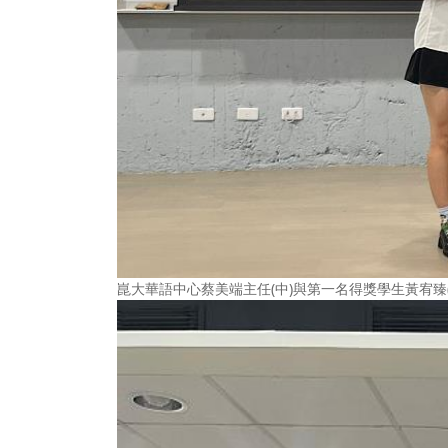
崑大華語中心蔡美端主任(中)與第一名得獎學生黃宥臻(