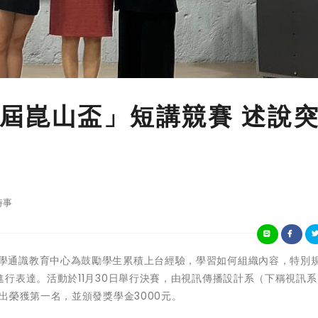
屆崑山盃」短講競賽 述說
時事
崑山科技大學通識教育中心為鼓勵學生累積上台經驗，學習如何組織內容，特別
行表達。活動於11月30日舉行決賽，由視訊傳播設計系（下稱視訊
出榮獲第一名，並頒發獎學金3000元。