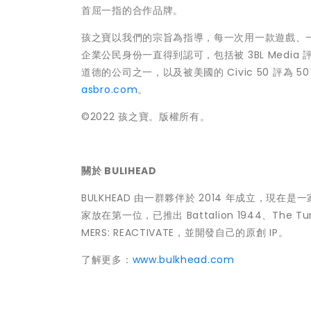
首屈一指的合作品牌。
孩之寶以我們的宗旨為指導，每一次用一款遊戲、
企業公民身份一直得到認可，包括被 3BL Media 評為 
道德的公司之一，以及被美國的 Civic 50 評
asbro.com
。
©2022 孩之寶。版權所有。
關於 BULIHEAD
BULKHEAD 由一群夥伴於 2014 年成立，現在是
家放在第一位，已推出 Battalion 1944、The Turi
MERS: REACTIVATE，並開發自己的原創 IP。
了解更多：
www.bulkhead.com