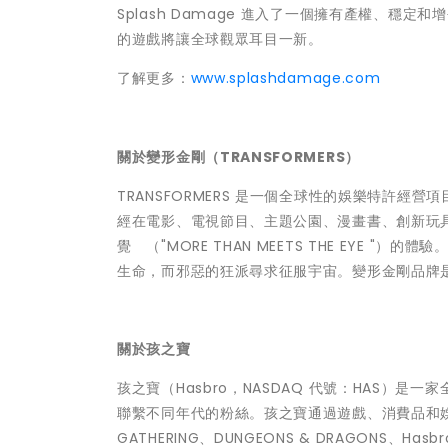
Splash Damage 進入了一個擁有產權、穩定和增
的遊戲將讓全球觀眾耳目一新。
了解更多：
www.splashdamage.com
關於變形金剛（TRANSFORMERS）
TRANSFORMERS 是一個全球性的娛樂特許經
經在電影、電視節目、主題公園、漫畫書、創新玩
覺 （"MORE THAN MEETS THE EYE
生命，而邪惡的狂派尋求征服宇宙。變形金剛品牌
關於孩之寶
孩之寶（Hasbro，NASDAQ 代號：HAS
聯繫不同年代的粉絲。孩之寶通過遊戲、消費品和娛樂
GATHERING、DUNGEONS & DRAGONS、Hasbr