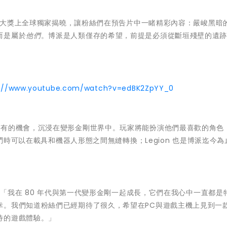
22 TGA遊戲大獎上全球獨家揭曉，讓粉絲們在預告片中一睹精彩內容：嚴峻黑
而是屬於
他們
。博派是人類僅存的希望，前提是必須從斷垣殘壁的遺
s://www.youtube.com/watch?v=edBK2ZpYY_0
提供玩家前所未有的機會，沉浸在變形金剛世界中。玩家將能扮演他們最喜歡的角
戰鬥時可以在載具和機器人形態之間無縫轉換；Legion 也是博派迄今
olly 表示：「我在 80 年代與第一代變形金剛一起成長，它們在我心中一直都
幸。我們知道粉絲們已經期待了很久，希望在PC與遊戲主機上見到一
待的遊戲體驗。」