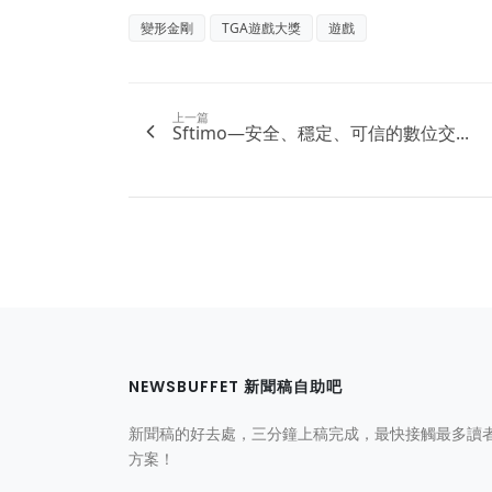
變形金剛
TGA遊戲大獎
遊戲
上一篇
Sftimo—安全、穩定、可信的數位交...
NEWSBUFFET 新聞稿自助吧
新聞稿的好去處，三分鐘上稿完成，最快接觸最多讀
方案！