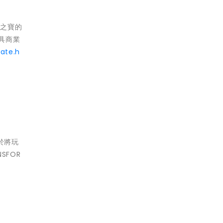
孩之寶的
最具商業
ate.h
力於將玩
NSFOR