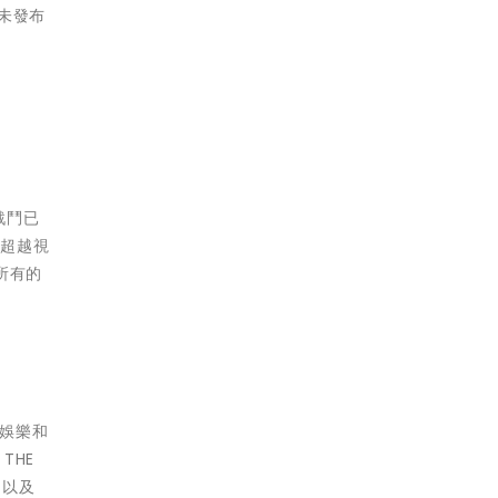
些未發布
戰鬥已
、超越視
護所有的
來娛樂和
THE
G，以及