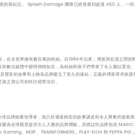
長的新紀元。 Splash Damage 團隊已經發展到超過 450 人，一
營項目，在全世界擁有數百萬的粉絲。自1984年以來，博派與狂派之間的
具和數位媒體中變得栩栩如生，為粉絲和孩子們帶來了令人難以置信
 "）的體驗。其豐富的故事和人物為品牌建立了長久的連結：正義的博派尋求保
是孩之寶公司的特許經營項目。
）是一家全球品牌娛樂領導者，致力於通過精彩的故事講述和令人興奮的遊戲
為全球觀眾提供引人入勝的品牌體驗，其標誌性品牌包括 MAGIC: 
o Gaming、NERF、TRANSFORMERS、PLAY-DOH 和 PEPPA PI