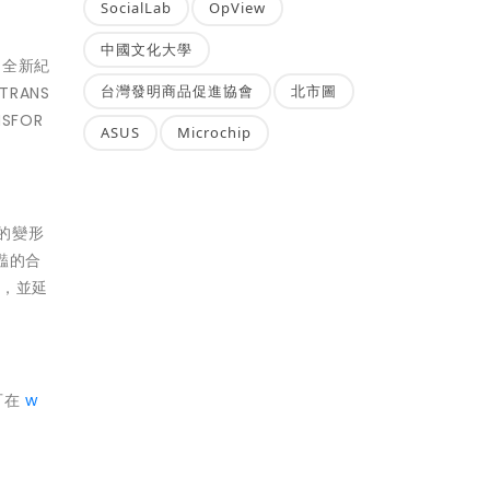
SocialLab
OpView
中國文化大學
 的全新紀
台灣發明商品促進協會
北市圖
RANS
SFOR
ASUS
Microchip
典的變形
豔的合
，並延
在可在
w