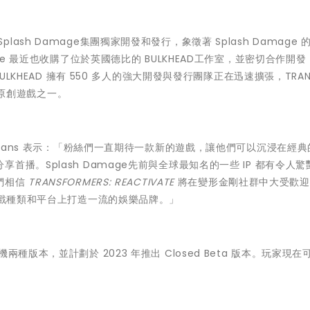
敦的Splash Damage集團獨家開發和發行，象徵著 Splash Damage
e 最近也收購了位於英國德比的 BULKHEAD工作室，並密切合作開發 T
ge 和 BULKHEAD 擁有 550 多人的強大開發與發行團隊正在迅速擴張，TRAN
多款原創遊戲之一。
Evans 表示：「粉絲們一直期待一款新的遊戲，讓他們可以沉浸在經
播。Splash Damage先前與全球最知名的一些 IP 都有令人驚
們相信
TRANSFORMERS: REACTIVATE
將在變形金剛社群中大受歡迎
遊戲種類和平台上打造一流的娛樂品牌。」
和遊戲主機兩種版本，並計劃於 2023 年推出 Closed Beta 版本。玩家現