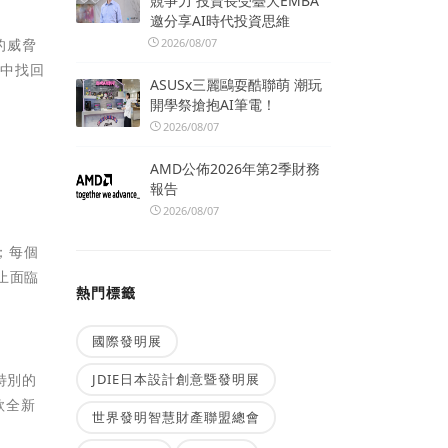
競爭力 投資長受臺大EMBA
邀分享AI時代投資思維
2026/08/07
暗的威脅
跡中找回
ASUSx三麗鷗耍酷聯萌 潮玩
開學祭搶抱AI筆電！
2026/08/07
AMD公佈2026年第2季財務
報告
2026/08/07
色；每個
為止面臨
熱門標籤
國際發明展
JDIE日本設計創意暨發明展
是特別的
款全新
世界發明智慧財產聯盟總會