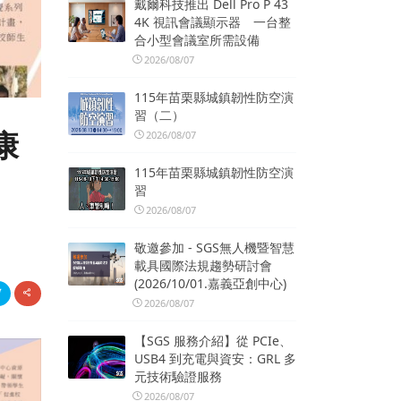
戴爾科技推出 Dell Pro P 43
4K 視訊會議顯示器 一台整
合小型會議室所需設備
2026/08/07
115年苗栗縣城鎮韌性防空演
習（二）
康
2026/08/07
115年苗栗縣城鎮韌性防空演
習
2026/08/07
敬邀參加 - SGS無人機暨智慧
載具國際法規趨勢研討會
(2026/10/01.嘉義亞創中心)
2026/08/07
【SGS 服務介紹】從 PCIe、
USB4 到充電與資安：GRL 多
元技術驗證服務
2026/08/07