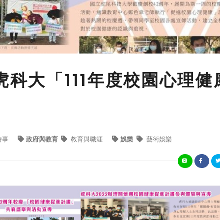
虎科大「111年度校園心理健
時事
政府與教育
教育與職涯
娛樂
藝術娛樂