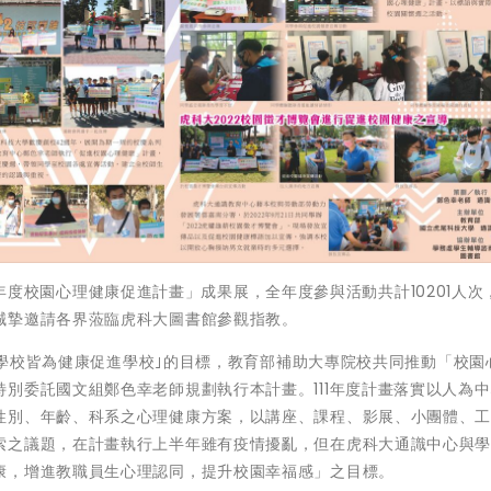
111年度校園心理健康促進計畫」成果展，全年度參與活動共計10201人次
誠摯邀請各界蒞臨虎科大圖書館參觀指教。
校皆為健康促進學校｣的目標，教育部補助大專院校共同推動「校園
別委託國文組鄭色幸老師規劃執行本計畫。111年度計畫落實以人為
性別、年齡、科系之心理健康方案，以講座、課程、影展、小團體、
索之議題，在計畫執行上半年雖有疫情擾亂，但在虎科大通識中心與
康，增進教職員生心理認同，提升校園幸福感」之目標。