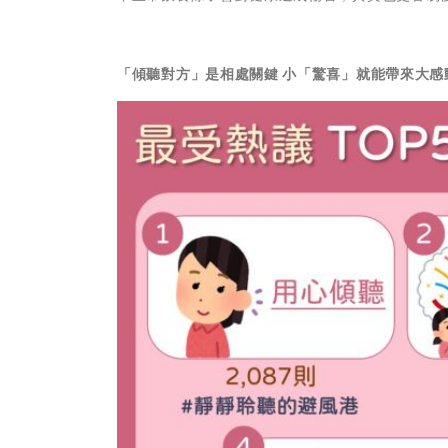
「傾聽對方」是相處關鍵 小「驚喜」就能帶來大感