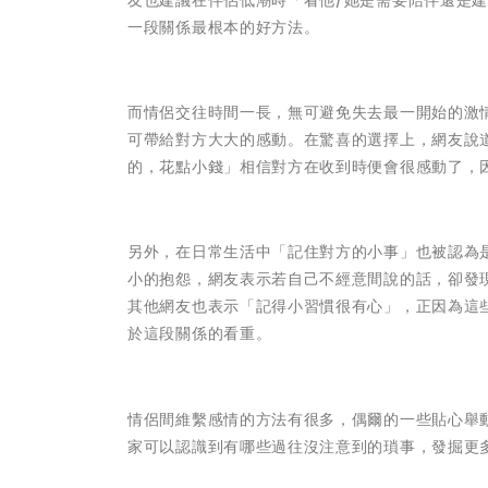
友也建議在伴侶低潮時「看他/她是需要陪伴還是
一段關係最根本的好方法。
而情侶交往時間一長，無可避免失去最一開始的激
可帶給對方大大的感動。在驚喜的選擇上，網友說
的，花點小錢」相信對方在收到時便會很感動了，
另外，在日常生活中「記住對方的小事」也被認為
小的抱怨，網友表示若自己不經意間說的話，卻發
其他網友也表示「記得小習慣很有心」，正因為這
於這段關係的看重。
情侶間維繫感情的方法有很多，偶爾的一些貼心舉
家可以認識到有哪些過往沒注意到的瑣事，發掘更