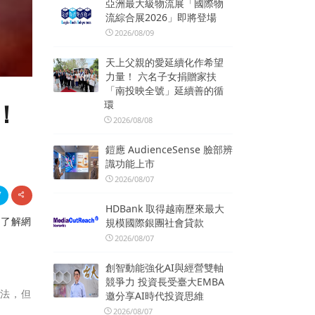
亞洲最大級物流展「國際物
流綜合展2026」即將登場
2026/08/09
天上父親的愛延續化作希望
力量！ 六名子女捐贈家扶
「南投映全號」延續善的循
環
！
2026/08/08
鎧應 AudienceSense 臉部辨
識功能上市
2026/08/07
HDBank 取得越南歷來最大
您了解網
規模國際銀團社會貸款
2026/08/07
創智動能強化AI與經營雙軸
競爭力 投資長受臺大EMBA
方法，但
邀分享AI時代投資思維
2026/08/07