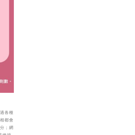
勝過各種
互相都會
部分；網