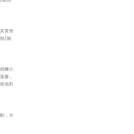
是維持
，其實便
他/她
是偶爾小
分溫馨，
顯得他對
舉動，大