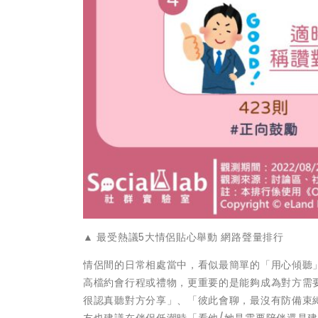
▲ 最受熱議5大情侶貼心舉動 網路聲量排行
情侶間的日常相處當中，看似最簡單的「用心傾聽
高檔約會行程或禮物，更重要的是能夠成為對方需
很認真聽對方分享」、「彼此會聊，最沒有防備束