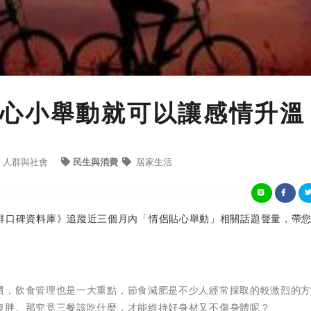
心小舉動就可以讓感情升溫
人群與社會
民生與消費
居家生活
iew社群口碑資料庫》追蹤近三個月內「情侶貼心舉動」相關話題聲量，帶
慣，飲食管理也是一大重點，節食減肥是不少人經常採取的較激烈的
復胖。那究竟三餐該吃什麼，才能維持好身材又不傷身體呢？