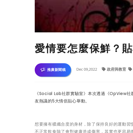
愛情要怎麼保鮮？貼
Dec 09,2022
政府與教育
推廣新聞稿
《Social Lab社群實驗室》本次透過《OpV
友熱議的5大情侶貼心舉動。
想要擁有穠纖合度的身材，除了保持良好的運動習
不正常飲食除了會對健康造成傷害，其實也更容易