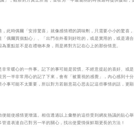
建議」，觀察對方真正所需，並在另一半最脆弱的時候適時提供援助，
情，此時偶爾「安排驚喜」就像感情裡的調味劑，只需要小小的驚喜
道「偶爾買個點心」、「出門在外看到好吃的，或是實用的，或是適合
因為重點並不是在禮物本身，而是將對方記在心上的那份情意。
是非常暖心的一件事。記下的事可能是習慣、不經意提起的喜好、或
現另一半非常用心的記了下來，會有「被重視的感覺」，內心感到十
些小事可能不太重要，所以對方若願意花心思去記這些事情的話，更
動便能使感情更增溫。相信透過以上彙整的這些受到網友熱議的貼心
多管道表達自己對另一半的關心，找出使愛情保鮮期更長的方法！