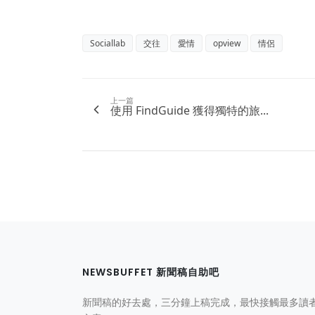
Sociallab
交往
愛情
opview
情侶
上一篇
使用 FindGuide 獲得獨特的旅...
NEWSBUFFET 新聞稿自助吧
新聞稿的好去處，三分鐘上稿完成，最快接觸最多讀