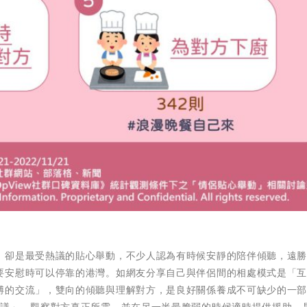
」卻是最受熱議的貼心舉動，不少人認為有時候安靜的陪伴傾聽，遠
要安慰時可以停靠的港灣。如網友分享自己與伴侶間的相處模式是「
縛的交流」，雙向的傾聽與理解對方，是良好關係養成不可缺少的一