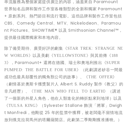
串流服務為整個家庭提供廣泛的內容，涵蓋來自 Paramount
世界知名品牌和製作工作室各種類型的全新和獨家 Paramount
+ 原創系列、熱門節目和流行電影。這些品牌和製作工作室包括
CBS、Comedy Central、MTV、Nickelodeon、Paramou
nt Pictures、SHOWTIME® 以及 Smithsonian Channel™，
提供最佳國際獨家和本地內容。
除了備受期待、廣受好評的劇集《
STAR TREK: STRANGE NE
》以及美劇《
》與其前傳《
W WORLDS
YELLOWSTONE
188
》，Paramount+ 還將在德國、瑞士和奧地利推出《
3
SUPER
》（此劇講述矽谷一間最
PUMPED: THE BATTLE FOR UBER
成功也最具顛覆性的獨角獸公司的故事）、《
》
THE OFFER
（劇情基於奧斯卡獲獎製片人
Albert S. Ruddy
製作《教父》的
非凡經歷）、《
》（講述
THE MAN WHO FELL TO EARTH
了一個新的外星人角色，他在人類進化的轉折點來到地球）以及
《
》（Sylvester Stallone 飾演「將軍」Dwigh
TULSA KING
t Manfredi，他剛從 25 年的監禁中獲釋，被老闆毫不留情地流
放到俄克拉荷馬州的塔爾薩開店。此劇第二季剛剛獲准播映。）