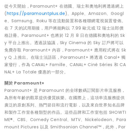
從今天開始，Paramount+ 在德國、瑞士和奧地利將透過網上
(
https://paramountplus.de
)、Apple、Amazon、Googl
e、Samsung、Roku 等在流動裝置和各種聯網電視裝置發佈。
在 7 天的試用期後，用戶將能夠以 7.99 歐元或 12 瑞士法郎價
格註冊。Paramount+ 也將於 12 月 8 日在德國和奧地利的 Sk
y 平台上推出。透過該協議，Sky Cinema 的 Sky 訂戶將可以
免費存取 Paramount+ 內容，Paramount+ 應用程式將在 Sk
y Q 上推出。在瑞士法語區，Paramount+ 將透過 Canal+ 獨
家發行，作為 CANAL+ Famille、CANAL+ Ciné Séries 和 CA
NAL+ La Totale 優惠的一部分。
關於
Paramount+
Paramount+ 是 Paramount 的全球數碼訂閱影片串流服務，
為所有年齡的觀眾提供優質娛樂。在國際上，這項串流服務提供
廣泛的原創系列、熱門節目和流行電影，以及來自世界知名品牌
和製作工作室各種類型的作品。這些品牌和工作室包括 SHOWTI
ME®、CBS、Comedy Central、MTV、Nickelodeon、Para
mount Pictures 以及 Smithsonian Channel™，此外，Par