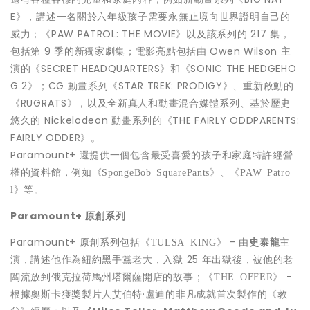
E》，講述一名關於六年級孩子需要永無止境向世界證明自己的
威力；《PAW PATROL: THE MOVIE》以及該系列的 217 集，
包括第 9 季的新獨家劇集；電影亮點包括由
Owen Wilson
主
演的《SECRET HEADQUARTERS》和《SONIC THE HEDGEHO
G 2》；CG 動畫系列《STAR TREK: PRODIGY》、重新啟動的
《RUGRATS》，以及全新真人和動畫混合媒體系列、基於歷史
悠久的 Nickelodeon 動畫系列的《THE FAIRLY ODDPARENTS:
FAIRLY ODDER》。
Paramount+ 還提供一個包含最受喜愛的孩子和家庭特許經營
權的資料館，例如
《
SpongeBob SquarePants
》、《
PAW Patro
等。
l
》
Paramount+
原創系列
Paramount+ 原創系列包括
- 由
史泰龍
主
《
TULSA KING
》
演，講述他作為紐約黑手黨老大，入獄 25 年出獄後，被他的老
闆流放到俄克拉荷馬州塔爾薩開店的故事；
-
《
THE OFFER
》
根據奧斯卡獲獎製片人艾伯特·盧迪的非凡成就首次製作的《教