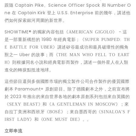
跟隨 Captain Pike、Science Officer Spock 和 Number O
ne 在 Captain Kirk 登上 U.S.S. Enterprise 前的幾年，講述他
們如何探索銀河周圍的新世界。
SHOWTIME® 的獨家內容包括
- 這
《
AMERICAN GIGOLO
》
是一部重新構想的 1980 年經典電影；
《
SUPER PUMPED: TH
講述矽谷最成功和最具破壞性的獨角
E BATTLE FOR UBER
》
獸之一 Uber 的故事；而
《
THE MAN WHO FELL TO EART
則根據同名小說和經典電影而製作，講述一個外星人在人類
H
》
進化的轉捩點抵達地球。
這些節目還與多個國際市場的獨立製作公司合作製作的優質國際
劇本 Paramount+ 原創節目。除了德國劇本之外，之前宣布將
於 2023 年推出的來自世界各地的劇本原創系列包括
來自英國的
和《
》；來
《
SEXY BEAST
》
A GENTLEMAN IN
MOSCOW
自拉丁美洲和西班牙《
》；來自墨西哥的《
BOSÉ
SINALOA'S
F
》和《
》。。
IRST LADY
ONE MUST DIE
立即串流