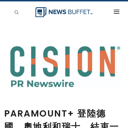
回到首頁
新聞稿分類
登入
刊登
PARAMOUNT+ 登陸德
國、奧地利和瑞士，結束一