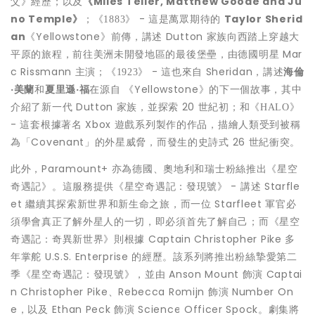
父》經歷；以及
《
Miles Teller
,
Matthew Goode
and
Ju
no Temple
》
；
- 這是萬眾期待的
Taylor Sherid
《
1883
》
an
《Yellowstone》前傳，講述 Dutton 家族向西踏上穿越大
平原的旅程，前往美洲未開發地區的最後堡壘，由德國明星
Mar
c Rissmann
主演；
- 這也來自 Sheridan，講述
海倫
《
1923
》
·
美蘭
和
夏里遜
·
福
在源自 《Yellowstone》的下一個故事，其中
介紹了新一代 Dutton 家族，並探索 20 世紀初；和
《
HALO
》
- 這套根據著名 Xbox 遊戲系列製作的作品，描繪人類受到被稱
為「Covenant」的外星威脅，而發生的史詩式 26 世紀衝突。
此外，Paramount+ 亦為德國、奧地利和瑞士粉絲推出
《星空
。這服務提供
- 講述 Starfle
奇遇記》
《星空奇遇記：發現號》
et 繼續其探索新世界和新生命之旅，而一位 Starfleet 軍官必
須學會真正了解外星人的一切，即必須首先了解自己；而
《星空
則根據 Captain
Christopher Pike
多
奇遇記：奇異新世界》
年掌舵 U.S.S. Enterprise 的經歷。該系列將推出粉絲摯愛第二
季
，並由
Anson Mount
飾演 Captai
《星空奇遇記：發現號》
n Christopher Pike、Rebecca Romijn 飾演 Number On
e，以及
Ethan Peck
飾演 Science Officer Spock。劇集將