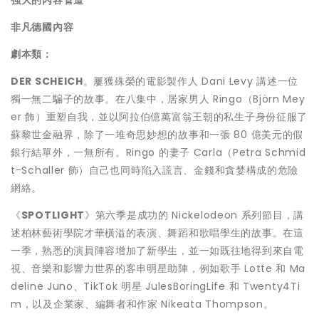
強大的
內容管道
非凡德國
內容
劇本類：
DER SCHEICH
。屢獲殊榮的電影製作人
Dani Levy
講述一位
獨一無二騙子的故事。在八集中，居家男人 Ringo（Björn Mey
er 飾）重塑自我，並以阿拉伯億萬富翁王朝的私生子身份征服了
蘇黎世金融界，除了一堆奇思妙想的故事和一張 80 億美元的假
銀行結單外，一無所有。Ringo 的妻子 Carla（Petra Schmid
t-Schaller 飾）自己也同時陷入謊言、金錢和貪婪構成的危險
網絡。
《
SPOTLIGHT
》第六季是成功的 Nickelodeon 系列節目，講
述柏林藝術學院才華橫溢的表演、舞蹈和歌唱學生的故事。在這
一季，熟悉的演員陣容增加了新學生，並一如既往地得到來自電
視、音樂和影響力世界的客串明星助陣，例如歌手 Lotte 和 Ma
deline Juno、TikTok 明星 JulesBoringLife 和 Twenty4Ti
m，以及企業家、編舞者和作家 Nikeata Thompson。