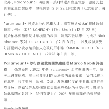
此外，Paramount+ 將提供一系列精選新賣座電影，跟隨其戲
劇和家庭娛樂版本，包括將於 12 月 22 日推出的《壯志凌雲：獨
行俠》。
Paramount+ 投資本地內容和人才，擁有無與倫比的德國原創
陣容，例如《DER SCHEICH》(The Sheik)（12 月 22 日）、
關於柏林藝術學院才華橫溢的表演、舞蹈和歌唱學生的成功 Nick
elodeon 系列《SPOTLIGHT》（12 月 8 日），以及根據廣受
好評暢銷小說改編的扣人心弦犯罪劇集《SIMON BECKETT'S C
HEMISTRY OF DEATH》（2023 年 1 月）等。
Paramount+
執行副總裁兼國際總經理
Marco Nobili
評論
道
：
「毫無疑問，
2022
年是
Paramount+
全球擴張的一年。隨
著上週在德國、瑞士和奧地利以及法國的最新發佈，我們現在正
在北美、拉丁美洲、歐洲、亞洲、澳洲和印度的主要市場進行串
流播放。憑藉我們為整個家庭提供無與倫比的
娛樂內容，部署在
如此廣闊的足跡中，我們有能力在
2023
年繼續我們的發展勢
頭。」