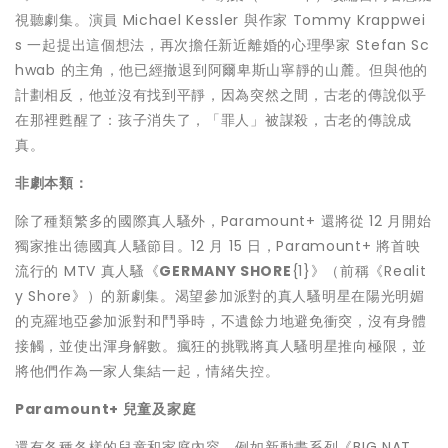
視聽劇集。演員
Michael Kessler
與作家 Tommy Krappwei
s 一起提出這個想法，再次擔任新近離婚的心理學家
Stefan Sc
hwab
的主角，他已經撤退到阿爾卑斯山寧靜的山麓。但與他的
計劃相反，他並沒有找到平靜，因為突然之間，古老的傳說似乎
在那裡甦醒了：孩子消失了，「罪人」被謀殺，古老的傳說成
真。
非劇本類：
除了種類繁多的國際真人騷外，Paramount+ 還將從 12 月開始
獨家推出德國真人騷節目。12 月 15 日，Paramount+ 將首映
流行的 MTV 真人騷《
GERMANY
SHORE
{1}》（前稱《Realit
y Shore》）的新劇集。渴望參加派對的真人騷明星在陽光明媚
的克羅地亞參加派對和鬥爭時，不遺餘力地避免衝突，沒有身體
接觸，並使出渾身解數。瘋狂的挑戰將真人騷明星推向極限，並
將他們作為一家人集結一起，情緒失控。
Paramount+
兒童及家庭
還有各種各樣的兒童和家庭內容，例如新動畫系列《BIG NAT