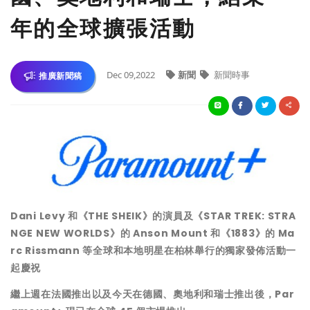
年的全球擴張活動
Dec 09,2022
新聞
新聞時事
推廣新聞稿
Dani Levy
和《
THE SHEIK
》的演員及《
STAR TREK: STRA
NGE NEW WORLDS
》的
Anson Mount
和《
1883
》的
Ma
rc Rissmann
等全球和本地明星在柏林舉行的獨家發佈活動一
起慶祝
繼上週在法國推出以及今天在德國、奧地利和瑞士推出後，
Par