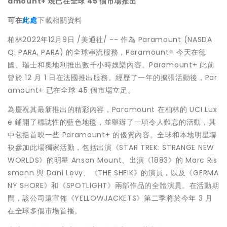
amount+
現已在全球
45
個市場推出
可在
此處
下載相關資料
柏林
2022年12月9日
/美通社/ -- 作為 Paramount (NASDA
Q: PARA, PARA) 的全球串流服務，Paramount+ 今天在德
國、瑞士和奧地利推出數千小時娛樂內容。Paramount+ 此前
曾於 12 月 1 日在法國推出服務。經歷了一年的擴張活動後，Par
amount+ 已在全球 45 個市場立足。
為慶祝其最新推出的精彩內容，Paramount 在柏林的 UCI Lux
e 鋪開了標誌性的藍色地毯，並舉辦了一項令人難忘的活動，其
中包括首映一些 Paramount+ 的優質內容。全球和本地明星聯
袂參加此場獨家活動，包括出演《STAR TREK: STRANGE NEW
WORLDS》的明星 Anson Mount、出演《1883》的
Marc Ris
smann
與 Dani Levy、《THE SHEIK》的演員，以及《GERMA
NY SHORE》和《SPOTLIGHT》兩部作品的全體演員。在活動期
間，該公司還宣佈《YELLOWJACKETS》第二季將於今年 3 月
在全球多個市場首播。