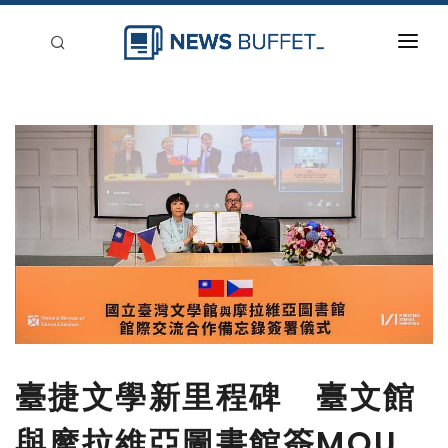
回到首頁
新聞稿分類
登入
刊登
臺捷文學新里程碑 臺文館
與摩拉維亞圖書館簽MOU