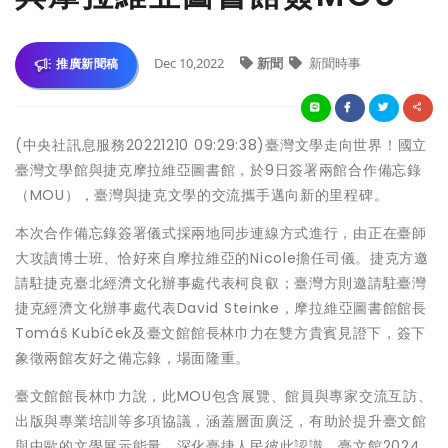
Dec 10,2022
新聞
新聞時事
推廣新聞稿
(中央社訊息服務20221210 09:29:38)臺灣文學走向世界！國立
臺灣文學館與捷克摩拉維亞圖書館，於9日簽署兩館合作備忘錄
（MOU），臺灣與捷克文學的交流攜手邁向新的里程碑。
本次合作備忘錄簽署儀式採兩地同步連線方式進行，由正在臺師
大攻讀博士班、恰好來自摩拉維亞的Nicole擔任司儀。捷克方邀
請駐捷克臺北經濟文化辦事處代表柯良叡；臺灣方則邀請駐臺灣
捷克經濟文化辦事處代表David Steinke，摩拉維亞圖書館館長
Tomáš Kubíček及臺文館館長林巾力在雙方貴賓見證下，簽下
象徵兩館友好之備忘錄，場面隆重。
臺文館館長林巾力說，此MOU包含展覽、館員與專家交流互訪、
出版與專業培訓等多項協議，涵蓋層面廣泛，有助於提升臺文館
與中歐的文學展示能量，深化臺捷人民彼此認識。臺文館2024