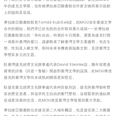
年的捷克文學展，也有賴摩拉維亞圖書館在作家文物與展示規劃
上的協助及促成。
摩拉維亞圖書館館長Tomáš Kubíček說，此MOU並非臺捷文學
合作的開始，我們早已於先前的合作取得重大成就——於摩拉維
亞圖書館展出的「奔向自由」特展於今日開幕。展覽為捷克打開
一扇看向臺灣的窗口，讓參觀者了解臺灣文學主要趨勢，包含生
態、性別及人權文學。期待未來有機會親臨臺文館，見證臺灣文
學豐富多元的主題。
駐臺灣捷克經濟文化辦事處代表David Steinke說，幾年前透過
羅青的詩集《詩是一隻貓》開啟對臺灣文學的認識，此MOU將使
捷克與臺灣文學尚未成熟的關係更加堅定。
駐捷克臺北經濟文化辦事處代表柯良叡則說，捷克與臺灣都有豐
富的歷史資產，與追求民主自由的奮鬥歷程，這樣緊密的連結將
促成更深廣的交流，此MOU便是臺灣文學發展的重大亮點。
摩拉維亞圖書館位於捷克第二大城布爾諾，也是捷克第二大圖書