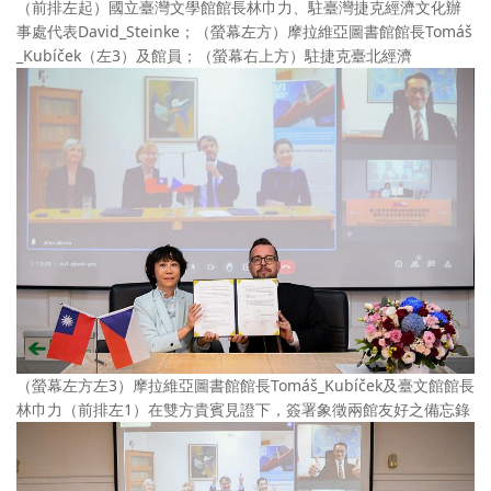
（前排左起）國立臺灣文學館館長林巾力、駐臺灣捷克經濟文化辦
事處代表David_Steinke；（螢幕左方）摩拉維亞圖書館館長Tomáš
_Kubíček（左3）及館員；（螢幕右上方）駐捷克臺北經濟
（螢幕左方左3）摩拉維亞圖書館館長Tomáš_Kubíček及臺文館館長
林巾力（前排左1）在雙方貴賓見證下，簽署象徵兩館友好之備忘錄