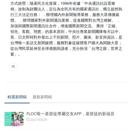
方式經營；隨著民主化發展，1996年依據「中央通訊社設置條
例」改制為財團法人，定位為全民共有的國家通訊社，獨立超然執
行三大法定任務： ．辦理國內外新聞報導業務，服務大眾傳播媒
體。 ．辦理國家對外新聞通訊業務，促進國際對台灣之瞭解。 ．
加強與國際新聞通訊社合作，增進國際新聞交流。 秉持「正確、
領先、客觀、翔實」的基本原則，中央社專業新聞團隊每天以中、
英、日文即時對外發出上千則新聞、照片、圖表、影音與資訊，是
台灣唯一多語文新聞媒體，服務對象從媒體客戶擴大為閱聽大眾；
從台灣民眾延伸至全球僑胞與讀者，充分扮演「台灣之眼，世界之
窗」。
精選新聞稿
最新新聞稿
FLOC唯一基督徒專屬交友APP，基督徒的新福音
2021/03/29