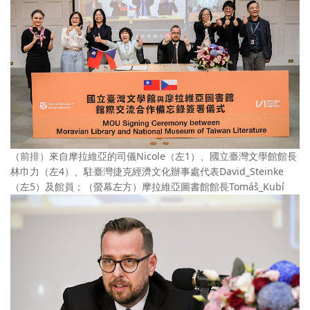
（前排）來自摩拉維亞的司儀Nicole（左1）、國立臺灣文學館館長
林巾力（左4）、駐臺灣捷克經濟文化辦事處代表David_Steinke
（左5）及館員；（螢幕左方）摩拉維亞圖書館館長Tomáš_Kubí