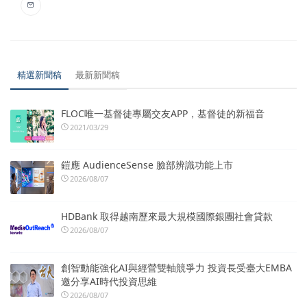
精選新聞稿
最新新聞稿
FLOC唯一基督徒專屬交友APP，基督徒的新福音
2021/03/29
鎧應 AudienceSense 臉部辨識功能上市
2026/08/07
HDBank 取得越南歷來最大規模國際銀團社會貸款
2026/08/07
創智動能強化AI與經營雙軸競爭力 投資長受臺大EMBA
邀分享AI時代投資思維
2026/08/07