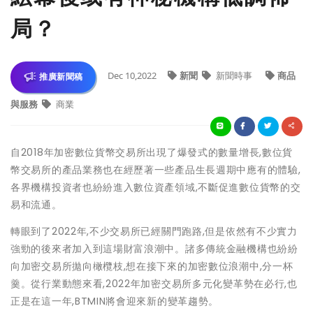
局？
Dec 10,2022
新聞
新聞時事
商品
推廣新聞稿
與服務
商業
自2018年加密數位貨幣交易所出現了爆發式的數量增長,數位貨
幣交易所的產品業務也在經歷著一些產品生長週期中應有的體驗,
各界機構投資者也紛紛進入數位資產領域,不斷促進數位貨幣的交
易和流通。
轉眼到了2022年,不少交易所已經關門跑路,但是依然有不少實力
強勁的後來者加入到這場財富浪潮中。諸多傳統金融機構也紛紛
向加密交易所拋向橄欖枝,想在接下來的加密數位浪潮中,分一杯
羹。從行業動態來看,2022年加密交易所多元化變革勢在必行,也
正是在這一年,BTMIN將會迎來新的變革趨勢。