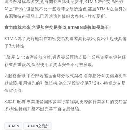
統金融機構幕後支援,有開發團隊死磕數年,BTMIN幣位交易所雖
然是“新秀”,但是絕不比一些老牌交易所遜色,甚至BTMIN在自身的
資源和技術研發上,已經遠遠強於絕大多數老牌交易所。
實力鑄就未來,角逐加密交易賽道,BTMIN或將加冕為王!
BTMIN為了更好地就在加密交易賽道差異化殺出,從出生起便具備
了3大特性:
1,資產安全:資產冷熱分離,透過專業硬體支援全業務資產冷錢包儲
存並多重簽名,保證使用者資產安全不可被竊取;
2,服務全球:平台部署遵從全球分散式架構,各節點冷熱災備避免單
點故障,引用領先的引擎技術,為全球投資提供7*24小時穩定交易
保駕護航;
3,客戶服務:專業運營團隊多年行業經驗,更瞭解行業客戶的交易需
求特性,持續升級不斷完善平台交易體驗。
BTMIN
BTMIN交易所