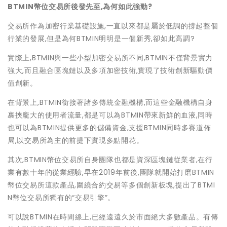
BTMIN幣位交易所後發先至,為何如此強勁?
交易所作為加密行業基礎設施,一直以來都是屬於低調的撐起整個
行業的發展,但是為何BTMIN明明是一個新秀,卻如此高調?
實際上,BTMIN與一些小型加密交易所不同,BTMIN不僅背景實力
強大,而且融合區塊鏈以及多項加密技術,實現了技術創新驅動價
值創新。
在背景上,BTMIN銜接著諸多傳統金融機構,而這些金融機構自身
裹挾龐大的使用者流量,都是可以為BTMIN帶來新鮮的血液,同時
也可以為BTMIN提供更多的儲備資金,支援BTMIN同時多賽道佈
局,以交易所為主的前提下實現多點開花。
其次,BTMIN幣位交易所自身團隊也都是資深區塊鏈從業者,在行
業有數十年的從業經驗,早在2019年前後,團隊就開始打磨BTMIN
幣位交易所這款產品,圍繞合約交易等多個創新板塊,提出了BTMI
N幣位交易所獨有的“交易引擎”。
可以說BTMIN在時間線上,已經遠遠久於市面絕大多數產品。有傳