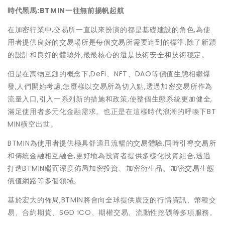
時代黑馬:BTMIN一往無前揚帆起航
在加密行業中,交易所一直以來扮演的都是基礎建設的角色,為使
用者提供良好的交易場所是每個交易所需要達到的標準,除了新穎
的設計和良好的體驗外,最最核心的還是技術安全和技術穩定。
但是在萬物互鏈的概念下,DeFi、NFT、DAO等價值生態相繼爆
發,人們開始考慮,怎麼樣以交易所為切入點,透過加密交易所作為
流量入口,引入一系列新的措施和政策,使整個生態系統更加健全,
滿足使用者多元化金融需求。也正是在這樣時代浪潮的呼喚下BT
MIN橫空出世。
BTMIN為使用者提供極具舒適且流暢的交易體驗,同時引導交易所
和傳統金融相互融合,更好地為投資者提供多樣化投資組合,透過
打造BTMIN繼而深度佈局加密投資、加密衍生品、加密交易生態
價值網路等多個領域。
基於宏大的佈局,BTMIN將會向全球提供廣泛的行情資訊、幣種交
易、合約期貨、SGD ICO、期權交易、流動性挖礦等多項服務。