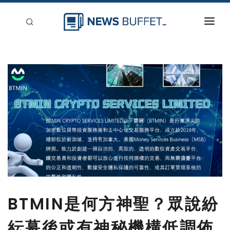
回到首頁
新聞稿分類
登入
刊登
BTMIN是何方神聖？眾說紛
紜幕後或有神秘機構低調佈