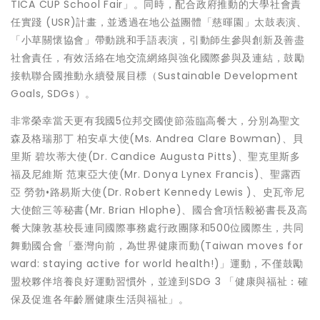
TICA CUP School Fair」。同時，配合政府推動的大學社會責
任實踐 (USR)計畫，並透過在地公益團體「慈暉園」太鼓表演、
「小草關懷協會」帶動跳和手語表演，引動師生參與創新及善盡
社會責任，有效活絡在地交流網絡與強化國際參與及連結，鼓勵
接軌聯合國推動永續發展目標（Sustainable Development
Goals, SDGs）。
非常榮幸當天更有我國5位邦交國使節蒞臨高餐大，分別為聖文
森及格瑞那丁 柏安卓大使(Ms. Andrea Clare Bowman)、貝
里斯 碧坎蒂大使(Dr. Candice Augusta Pitts)、聖克里斯多
福及尼維斯 范東亞大使(Mr. Donya Lynex Francis)、聖露西
亞 勞勃•路易斯大使(Dr. Robert Kennedy Lewis )、史瓦帝尼
大使館三等秘書(Mr. Brian Hlophe)、國合會項恬毅祕書長及高
餐大陳敦基校長連同國際事務處行政團隊和500位國際生，共同
舞動國合會「臺灣向前，為世界健康而動(Taiwan moves for
ward: staying active for world health!)」運動，不僅鼓勵
盟校夥伴培養良好運動習慣外，並達到SDG 3 「健康與福祉：確
保及促進各年齡層健康生活與福祉」。