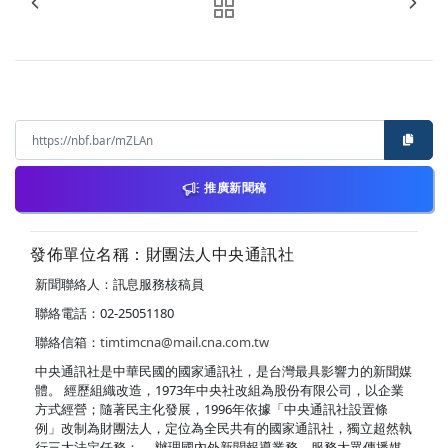
推廣新聞稿
發佈單位名稱：財團法人中央通訊社
新聞聯絡人：訊息服務核稿員
聯絡電話：02-25051180
聯絡信箱：
timtimcna@mail.cna.com.tw
中央通訊社是中華民國的國家通訊社，是台灣最具影響力的新聞媒
體。 經歷組織改造，1973年中央社改組為股份有限公司，以企業
方式經營；隨著民主化發展，1996年依據「中央通訊社設置條
例」改制為財團法人，定位為全民共有的國家通訊社，獨立超然執
行三大法定任務： ．辦理國內外新聞報導業務，服務大眾傳播媒