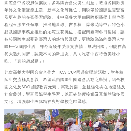
園遊會中各校攤位擺設，多為國合會受獎生創意，透過各國歡慶
年終文化聖誕節主題、新年文化等攤位，期盼帶給國際生更豐富
及更有趣的在臺學習經驗。其中高餐大更由國際廚藝學士學位學
程程玉潔主任領軍，推出地瓜球、吉拿棒、爆米花等中西特色小
點及國際事務處推出的沁涼豆花攤位，搭配南臺灣冬日暖陽，讓
各校國際生感受到臺灣人的熱情與溫暖，更體驗滿滿的臺灣人情
味!一位國際生說，雖然近幾年受限於疫情，無法回國，但能在高
餐大遇到同鄉，認識不同的新朋友，共同吃著中西特色美味小
吃，「真的超感動」!
此次高餐大與國合會合作之TICA CUP園遊會聯誼活動，對各校
師生交流極具意義，希望藉由國際生園遊會活動之舉辦，結合校
園文化及SDG國際教育元素，寓教於樂，並且強化與在地連結及
社會參與，豐富國際學生學習，以正確態度接觸及互相體驗多國
文化，增強學生團隊精神與對學校之歸屬感。