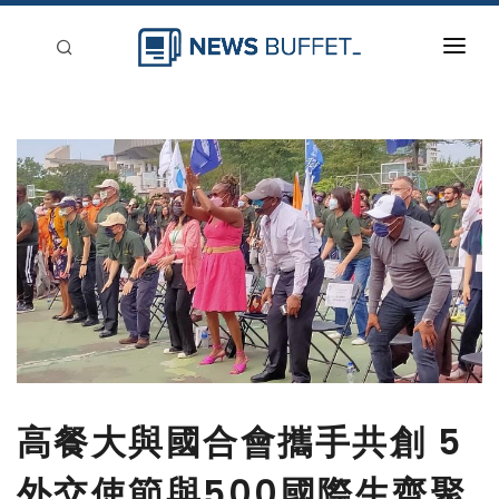
回到首頁
新聞稿分類
登入
刊登
高餐大與國合會攜手共創 5
外交使節與500國際生齊聚