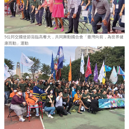
5位邦交國使節蒞臨高餐大，共同舞動國合會「臺灣向前，為世界健
康而動」運動