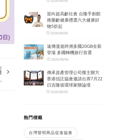
2026/08/06
迎向超高齡社會 台隆手創館
推樂齡健康禮選六大健康好
物5折起
2026/08/06
遠傳漫遊跨洲多國20GB全新
登場 多國轉機旅行首選
2026/08/06
篇
優
傳承資產管理公司獲主辦方
香港信託協會邀請出席7月22
.
日吉隆坡環球家辦論壇
2026/08/06
熱門標籤
台灣發明商品促進協會