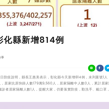
彰化縣新增814例
時事
化縣12月10日防疫說明，縣長王惠美表示，彰化縣今天新增814例，未列案號1
人，居家抗原快篩人數179萬9,560人，居家隔離中人數0人，累計居
均每位確診者居家隔離人數1人，提醒大家，仍要落實防疫，勤洗手、戴口罩