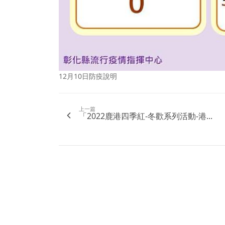
12月10日防疫說明
上一篇
「2022鹿港四季紅-冬歡系列活動-港...