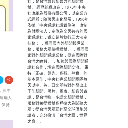
社，是台灣最具影響力的新聞媒
體。 經歷組織改造，1973年中央
社改組為股份有限公司，以企業方
式經營；隨著民主化發展，1996年
依據「中央通訊社設置條例」改制
為財團法人，定位為全民共有的國
家通訊社，獨立超然執行三大法定
任務： ．辦理國內外新聞報導業
務，服務大眾傳播媒體。 ．辦理國
家對外新聞通訊業務，促進國際對
台灣之瞭解。 ．加強與國際新聞通
訊社合作，增進國際新聞交流。 秉
持「正確、領先、客觀、翔實」的
基本原則，中央社專業新聞團隊每
天以中、英、日文即時對外發出上
人，與中
千則新聞、照片、圖表、影音與資
訊，是台灣唯一多語文新聞媒體，
家隔離人
服務對象從媒體客戶擴大為閱聽大
，保持
眾；從台灣民眾延伸至全球僑胞與
讀者，充分扮演「台灣之眼，世界
之窗」。