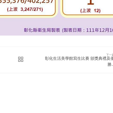
下一
彰化生活美學館寫生比賽 頒獎典禮及
勝..