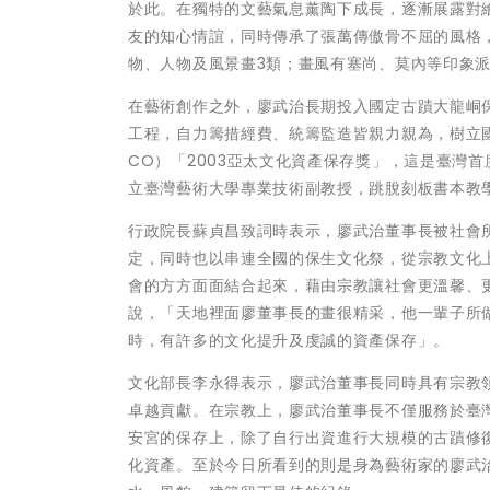
於此。在獨特的文藝氣息薰陶下成長，逐漸展露對
友的知心情誼，同時傳承了張萬傳傲骨不屈的風格
物、人物及風景畫3類；畫風有塞尚、莫內等印象
在藝術創作之外，廖武治長期投入國定古蹟大龍峒保
工程，自力籌措經費、統籌監造皆親力親為，樹立國
CO）「2003亞太文化資產保存獎」，這是臺灣
立臺灣藝術大學專業技術副教授，跳脫刻板書本教
行政院長蘇貞昌致詞時表示，廖武治董事長被社會
定，同時也以串連全國的保生文化祭，從宗教文化
會的方方面面結合起來，藉由宗教讓社會更溫馨、
說，「天地裡面廖董事長的畫很精采，他一輩子所
時，有許多的文化提升及虔誠的資產保存」。
文化部長李永得表示，廖武治董事長同時具有宗教
卓越貢獻。在宗教上，廖武治董事長不僅服務於臺
安宮的保存上，除了自行出資進行大規模的古蹟修
化資產。至於今日所看到的則是身為藝術家的廖武