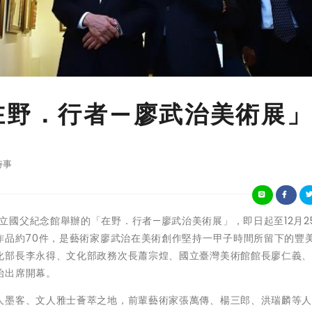
在野．行者—廖武治美術展
時事
化部所屬國立國父紀念館舉辦的「在野．行者—廖武治美術展」，即日起至12月2
作品約70件，是藝術家廖武治在美術創作堅持一甲子時間所留下的豐
化部長李永得、文化部政務次長蕭宗煌、國立臺灣美術館館長廖仁義
治出席開幕。
人墨客、文人雅士薈萃之地，前輩藝術家張萬傳、楊三郎、洪瑞麟等