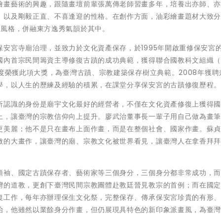
繪畫藝術的興趣，跟隨畫壇前輩張萬傳老師習畫多年，培養出亦師、
，以及剛毅正直、不喜逢迎的性格。在創作方面，油彩繪畫題材大致
派風格，併融東方逸秀氣韻於其中。
安宮寺廟治理，並致力於文化資產保存，於1995年開啟重修保安宮
內首宗民間籌資主導修復古蹟的成功典範，獲得聯合國教科文組織（U
首度榮獲此項大獎，為臺灣古蹟、宗教建築保存樹立典範。2008年獲聘
學，以人生的歷練及經驗的積累，在課堂分享保安宮的古蹟修復歷程
所認識的身份是廟宇文化最好的經營者，不僅在文化資產修復上獲得
上，讓臺灣的宗教信仰向上提升。廖武治董事長一輩子用自己做為畫
更美麗；他不是只在畫布上面作畫，而是在整個社會、國家作畫。蘇
做的大畫作，讓臺灣的廟、宗教文化被世界看見，讓臺灣人在拿香拜
領袖、國定古蹟保存者、藝術家等三個身分，三個身分都非常成功，
灣的道教，更創下臺灣民間宗教團體赴教廷晉見教宗的首例；而在國
復工作，每年亦辦理保生文化祭，完整保存、傳承保安宮珍貴的有形
治，他雖然以業餘身分作畫，但仍展現具特色的新印象派畫風，為臺