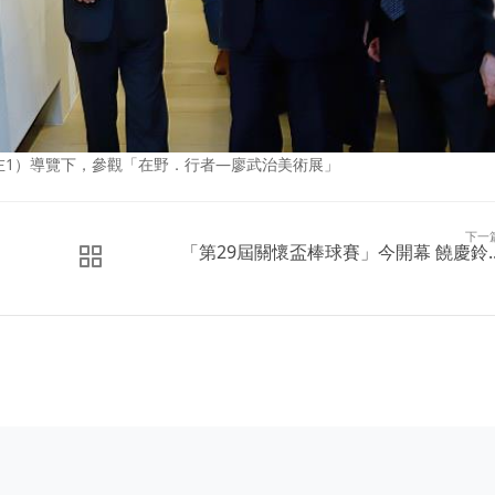
左1）導覽下，參觀「在野．行者—廖武治美術展」
下一
「第29屆關懷盃棒球賽」今開幕 饒慶鈴..