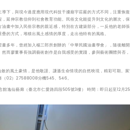
主導下，與現今過度應用現代科技干擾廟宇莊嚴的方式不同，注重恢
程，延伸宗教信仰到社會教育功能。民俗文化能提升到文化的層次，
方油畫中加入民俗宗教的親近感，特別在古建築部分，一反他的老師
重疊的方式，堆積出風土感情的厚度，走出他特有的風格。
習畫多年，曾經加入楊三郎所創辦的「中華民國油畫學會」，隨後離
，然而廖董事長強調藝術創作是自我感受的實踐，參與藝術團體與否
內斂的風土豪情，是他敬謹、謙遜生命情境的自然映現，精彩可期。展
2）27588008分機545、546。
館逸仙藝廊（臺北市仁愛路四段505號3樓） 時間：即日起至12月2