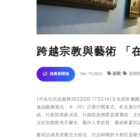
跨越宗教與藝術 「
Dec 10,2022
新聞
新聞
推廣新聞稿
(中央社訊息服務20221210 17:52:14)文
逸仙藝廊展出，今（10）日舉行開幕式。本次展出
績。行政院長蘇貞昌、行政院政務委員羅秉成、文
父紀念館館長王蘭生、藝評人李欽賢、藝術家廖武
廖武治成長於臺北大稻埕，日治時期的大稻埕是騷