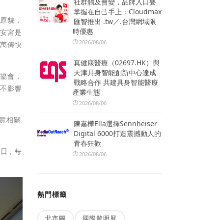
社群觸及會變，品牌入口要
掌握在自己手上：Cloudmax
復原貌，
匯智推出 .tw／.台灣網域限
時優惠
保安宮是
2026/08/06
張萬傳快
真健康醫療（02697.HK）與
天津具身智能創新中心達成
開協會，
戰略合作 共建具身智能醫療
，不影響
產業生態
2026/08/06
覽相關
陳嘉樺Ella選擇Sennheiser
Digital 6000打造震撼動人的
青春狂歡
5日，每
2026/08/06
熱門標籤
北市圖
國際發明展