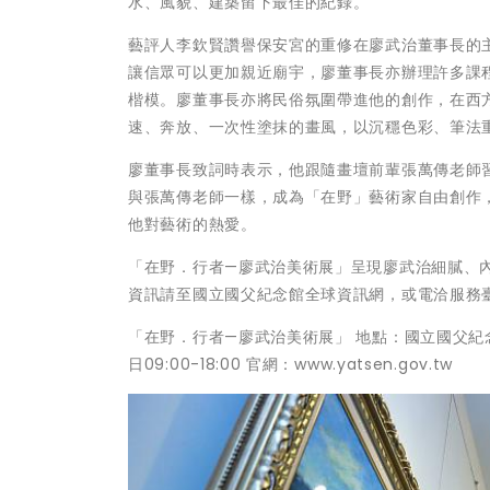
水、風貌、建築留下最佳的紀錄。
藝評人李欽賢讚譽保安宮的重修在廖武治董事長的
讓信眾可以更加親近廟宇，廖董事長亦辦理許多課
楷模。廖董事長亦將民俗氛圍帶進他的創作，在西
速、奔放、一次性塗抹的畫風，以沉穩色彩、筆法
廖董事長致詞時表示，他跟隨畫壇前輩張萬傳老師
與張萬傳老師一樣，成為「在野」藝術家自由創作
他對藝術的熱愛。
「在野．行者—廖武治美術展」呈現廖武治細膩、
資訊請至國立國父紀念館全球資訊網，或電洽服務臺（0
「在野．行者—廖武治美術展」 地點：國立國父紀念
日09:00-18:00 官網：www.yatsen.gov.tw