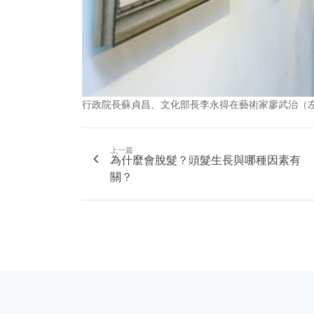
行政院長蘇貞昌、文化部長李永得在藝術家廖武治（
上一篇
為什麼會脫髮？頭髮生長與哪種因素有
關？