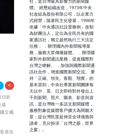
社，是台灣最具影響力的新聞媒
體。 經歷組織改造，1973年中央
社改組為股份有限公司，以企業方
式經營；隨著民主化發展，1996年
依據「中央通訊社設置條例」改制
為財團法人，定位為全民共有的國
家通訊社，獨立超然執行三大法定
任務： ．辦理國內外新聞報導業
」
務，服務大眾傳播媒體。 ．辦理國
家對外新聞通訊業務，促進國際對
台灣之瞭解。 ．加強與國際新聞通
訊社合作，增進國際新聞交流。 秉
持「正確、領先、客觀、翔實」的
基本原則，中央社專業新聞團隊每
天以中、英、日文即時對外發出上
5日於
千則新聞、照片、圖表、影音與資
訊，是台灣唯一多語文新聞媒體，
美成
服務對象從媒體客戶擴大為閱聽大
、國立國
眾；從台灣民眾延伸至全球僑胞與
讀者，充分扮演「台灣之眼，世界
之窗」。
人皆居住