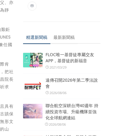
亦父、亦
分為靜
的艱鉅
NES
精選新聞稿
最新新聞稿
兼任國
。
FLOC唯一基督徒專屬交友
APP，基督徒的新福音
國際肯
2021/03/29
筆，把社
貞昌院長
遠傳召開2026年第二季法說
會
拜祈求
2026/08/06
聯合航空深耕台灣40週年 持
而且具有
續投資市場、升級機隊並強
定古蹟保
化全球航網連結
、無形文
2026/08/06
灣的山