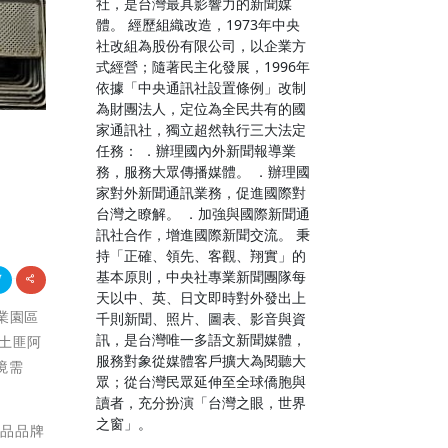
社，是台灣最具影響力的新聞媒
體。 經歷組織改造，1973年中央
社改組為股份有限公司，以企業方
式經營；隨著民主化發展，1996年
依據「中央通訊社設置條例」改制
為財團法人，定位為全民共有的國
家通訊社，獨立超然執行三大法定
任務： ．辦理國內外新聞報導業
務，服務大眾傳播媒體。 ．辦理國
家對外新聞通訊業務，促進國際對
台灣之瞭解。 ．加強與國際新聞通
訊社合作，增進國際新聞交流。 秉
持「正確、領先、客觀、翔實」的
基本原則，中央社專業新聞團隊每
天以中、英、日文即時對外發出上
林業園區
千則新聞、照片、圖表、影音與資
訊，是台灣唯一多語文新聞媒體，
土匪阿
服務對象從媒體客戶擴大為閱聽大
境需
眾；從台灣民眾延伸至全球僑胞與
讀者，充分扮演「台灣之眼，世界
之窗」。
良品品牌