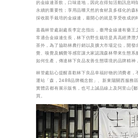
的金線連茶飲，口味道地，因此在得知活動訊息時
永續的重要性；享用品嚐天然的食材及多樣化的森
採收親手栽培的金線連，最開心的就是享受收成的
嘉義林管處副處長李定忠指出，臺灣金線連有藥王之稱
常適合金線連生長，林下仿野生栽培是具高經濟潛
茶外，為了協助林農行銷以及擴大市場定位，開發
覺、嗅覺及觸覺等感官讓大家認識森林帶來生態系
如何生產，傳達林下良品友善生態環境的品牌精神
林管處貼心提醒喜歡林下良品幸福好物的消費者，
運站「森，2488品牌概念館」、新東陽關西服務
實體店都有展示販售，也可上誠品線上及阿里山(鄒
買。