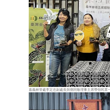
嘉義林管處李定忠副處長與鄧同敬理事主席帶領民眾