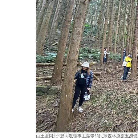
由土匪阿北~鄧同敬理事主席帶領民眾森林療癒五感