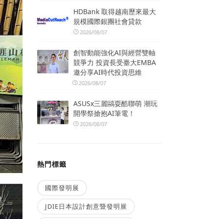
HDBank 取得越南歷來最大
規模國際銀團社會貸款
2026/08/07
創智動能強化AI與經營雙軸
競爭力 投資長受臺大EMBA
邀分享AI時代投資思維
2026/08/07
ASUSx三麗鷗耍酷聯萌 潮玩
開學祭搶抱AI筆電！
2026/08/07
熱門標籤
國際發明展
JDIE日本設計創意暨發明展