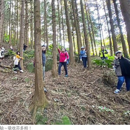
體驗～吸收芬多精！