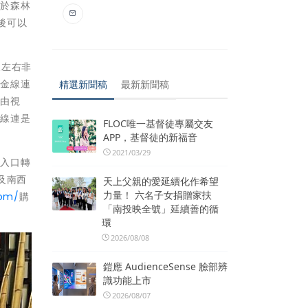
對於森林
後可以
尺左右非
成金線連
精選新聞稿
最新新聞稿
藉由視
金線連是
FLOC唯一基督徒專屬交友
APP，基督徒的新福音
2021/03/29
區入口轉
及南西
天上父親的愛延續化作希望
力量！ 六名子女捐贈家扶
com/
購
「南投映全號」延續善的循
環
2026/08/08
鎧應 AudienceSense 臉部辨
識功能上市
2026/08/07