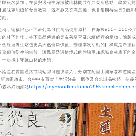
隨即報名參加，在參與過程中深深被山林間共存共榮所感動，學習到
林風味更能瞭解食農教育，既有趣又充滿意義，也非常期待生長9個月
時刻。
，衛福部已正面表列為可供食品使用原料，在海拔800-1,000公
力的林下作物，林下良品傳達的是友善培育及永續經營的產物，除製
出金線連養生燉包更具天然健康價值。辦理本次活動的目標就是希望
服務價值衍生的惠益，讓民眾透過情境式的體驗更加認識森林底下的
，一起攜手守護山林的永續。
不論是在實體通路或網站都可趕快購入，分別在阿里山國家森林遊樂
區新東陽超市、台中中友百貨「生活好品」櫃位及台北誠品松菸、信義
)森林好物網站
https://raymondkautuana2955.shoplineapp.