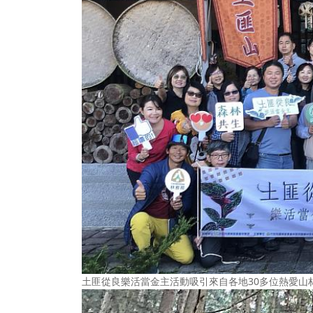
土匪從良樂活當金主活動吸引來自各地30多位熱愛山