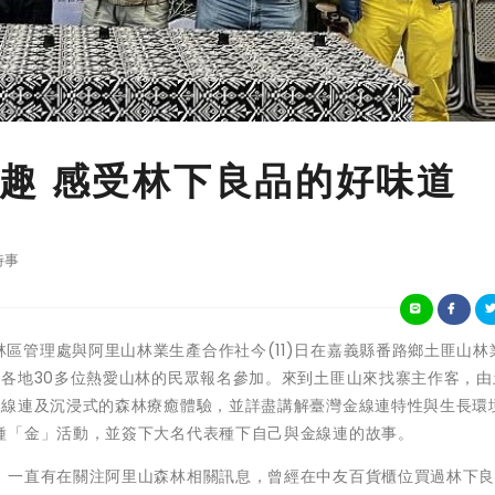
趣 感受林下良品的好味道
時事
務局嘉義林區管理處與阿里山林業生產合作社今(11)日在嘉義縣番路鄉土匪山
自各地30多位熱愛山林的民眾報名參加。來到土匪山來找寨主作客，由
金線連及沉浸式的森林療癒體驗，並詳盡講解臺灣金線連特性與生長環
種「金」活動，並簽下大名代表種下自己與金線連的故事。
，一直有在關注阿里山森林相關訊息，曾經在中友百貨櫃位買過林下