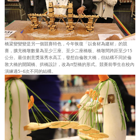
橋梁變變變是另一個競賽特色，今年恢復「以食材為建材」的競
賽，擴充橋墩數量為至少三座、至少二座橋板、橋墩間跨距至少15
公分。最佳創意獎落秀水高工，發想自倫敦大橋，但結構不同於倫
敦大橋的開闔橋、拱橋設計，改為π型橋的形式。競賽前學生在校內
演練過5~6次不同的結構。