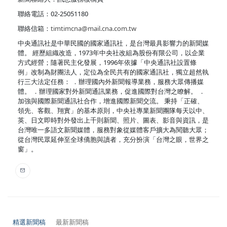
聯絡電話：02-25051180
聯絡信箱：
timtimcna@mail.cna.com.tw
中央通訊社是中華民國的國家通訊社，是台灣最具影響力的新聞媒
體。 經歷組織改造，1973年中央社改組為股份有限公司，以企業
方式經營；隨著民主化發展，1996年依據「中央通訊社設置條
例」改制為財團法人，定位為全民共有的國家通訊社，獨立超然執
行三大法定任務： ．辦理國內外新聞報導業務，服務大眾傳播媒
體。 ．辦理國家對外新聞通訊業務，促進國際對台灣之瞭解。 ．
加強與國際新聞通訊社合作，增進國際新聞交流。 秉持「正確、
領先、客觀、翔實」的基本原則，中央社專業新聞團隊每天以中、
英、日文即時對外發出上千則新聞、照片、圖表、影音與資訊，是
台灣唯一多語文新聞媒體，服務對象從媒體客戶擴大為閱聽大眾；
從台灣民眾延伸至全球僑胞與讀者，充分扮演「台灣之眼，世界之
窗」。
精選新聞稿
最新新聞稿