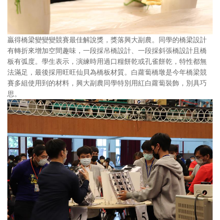
贏得橋梁變變變競賽最佳解說獎，獎落興大副農。同學的橋梁設計
有轉折來增加空間趣味，一段採吊橋設計、一段採斜張橋設計且橋
板有弧度。學生表示，演練時用過口糧餅乾或孔雀餅乾，特性都無
法滿足，最後採用旺旺仙貝為橋板材質。白蘿蔔橋墩是今年橋梁競
賽多組使用到的材料，興大副農同學特別用紅白蘿蔔裝飾，別具巧
思。