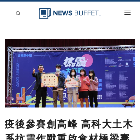
回到首頁
新聞稿分類
登入
刊登
疫後參賽創高峰 高科大土木
系抗震作戰重啟食材橋梁賽