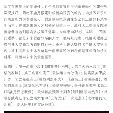
除了在專業上的訓練外，近年各類競賽均開始重視學生的報告與
呈現技巧，因此不論是微電影或橋梁競賽的報告，均挑戰著學生
的表達能力與表達技巧。對於攸關民眾身家安全的土建類科系學
生而言，也成為未來人才加分的關鍵之一。高科大工學院副院長
黃忠發特地到場為各校選手勉勵，今年來自36校、41科、171隊
的選手，都是未來營建領域的人才，他特別指出，根據考選部公
布的各大學高普考錄取排行榜，高科大總人數排名全國大學第五
名，當中高科大土木系就是一個專業證照難考但是連年有佳績的
科系，藉機向未來的學生招手。
抗震阻，第一名臺中高工(關東煮炒泡麵)，第二名秀水高工(龍
貓的家屬)，第三名臺中高工(最強組合你敢信)；抗震阻美學設
計獎，包含嘉義高工(搜尬問題不大)、花蓮高工(洄瀾那邊)、彰
師附屬高工(建築師巴布隊)；橋梁變變變，最佳創意獎秀水高工
(拜託是要怎麼做)，最佳解說獎興大副農(船到橋頭自然直)；微
電影競賽佳作包含南大附中(長青樂活)、虎尾農工(玫樺逼我來
比賽)、南大附中(抗震欣捷隊)。