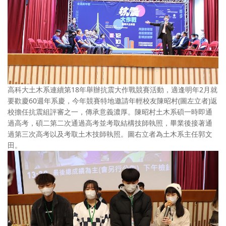
高科大土木系連續第18年舉辦抗震大作戰競賽活動，適逢明年2月就
要歡慶60週年系慶，今年競賽特地邀請年輕校友陳昭村(圖左立者)返
校擔任抗震組評審之一，傳承意義濃厚。陳昭村土木系碩一時即通
過高考，碩二第二次通過高考並考取結構技師執照，畢業後接著通
過第三次高考以及考取土木技師執照。圖右立者為土木系主任郭文
田。