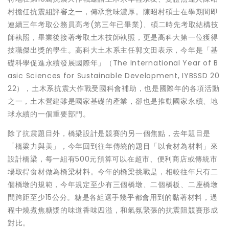
村擔任抗震組評審之一，傳承意味濃厚。陳昭村碩士在學期間即
連續三年考取公務員高考(第三年已畢業)、碩二時先考取結構技
師執照，畢業後接著考取土木技師執照，更是高科大第一位獲得
技職傑出獎的學生。高科大土木系主任郭文田表示，今年是「基
礎科學促進永續發展國際年」（The International Year of B
asic Sciences for Sustainable Development, IYBSSD 20
22），土木系抗震大作戰受國科會補助，也是國際年的各項活動
之一，土木營建雖是國家基礎的產業，卻也是推動國家永續、地
球永續的一個重要部門。
除了抗震題目外，橋梁設計是競賽的另一個焦點，去年題目是
「橋梁力與美」，今年回到往年傳統的題目「以食材為材料」來
設計橋梁，每一組有500元預算可以在超市、便利商店或傳統市
場取得食材做為橋梁材料。今年的橋梁挑戰是，相較往年只有二
個橋墩的規範，今年規定至少有三個橋墩、二個橋板、二座橋墩
間跨距至少15公分。糖是各組選手幾乎都會用到的黏著材料，過
程中燒煮焦糖漿的味道香味四溢，和氣氛緊張的抗震阻競賽形成
對比。