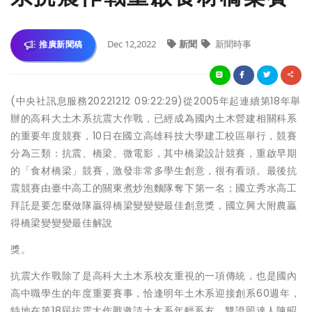
Dec 12,2022
新聞
新聞時事
推廣新聞稿
(中央社訊息服務20221212 09:22:29)從2005年起連續第18年舉
辦的高科大土木系抗震大作戰，已經成為國內土木營建相關科系
的重要年度競賽，10日在國立高雄科技大學建工校區舉行，競賽
分為三類：抗震、橋梁、微電影，其中橋梁設計競賽，重啟早期
的「食材橋梁」競賽，激發非常多學生創意，很有看頭。最後抗
震競賽由臺中高工的關東煮炒泡麵隊奪下第一名；國立秀水高工
拜託是要怎麼做隊贏得橋梁變變變最佳創意獎，國立興大附農贏
得橋梁變變變最佳解說
獎。
抗震大作戰除了是高科大土木系校友重視的一項傳統，也是國內
高中職學生的年度重要賽事，恰逢明年土木系迎接創系60週年，
特地在第18屆抗震大作戰邀請土木系年輕系友、雙證照達人陳昭