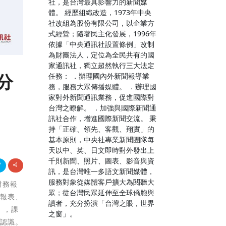
社，是台灣最具影響力的新聞媒
體。 經歷組織改造，1973年中央
社改組為股份有限公司，以企業方
式經營；隨著民主化發展，1996年
依據「中央通訊社設置條例」改制
為財團法人，定位為全民共有的國
家通訊社，獨立超然執行三大法定
分
任務： ．辦理國內外新聞報導業
務，服務大眾傳播媒體。 ．辦理國
家對外新聞通訊業務，促進國際對
台灣之瞭解。 ．加強與國際新聞通
訊社合作，增進國際新聞交流。 秉
持「正確、領先、客觀、翔實」的
基本原則，中央社專業新聞團隊每
天以中、英、日文即時對外發出上
千則新聞、照片、圖表、影音與資
訊，是台灣唯一多語文新聞媒體，
服務對象從媒體客戶擴大為閱聽大
財務報
眾；從台灣民眾延伸至全球僑胞與
務報表、
讀者，充分扮演「台灣之眼，世界
」，課
之窗」。
整認識。