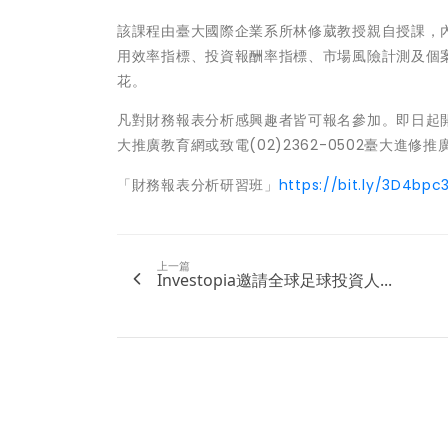
該課程由臺大國際企業系所林修葳教授親自授課，
用效率指標、投資報酬率指標、市場風險計測及個
花。
凡對財務報表分析感興趣者皆可報名參加。即日起開始
大推廣教育網或致電(02)2362-0502臺大進修
「財務報表分析研習班」
https://bit.ly/3D4bpc
上一篇
Investopia邀請全球足球投資人...