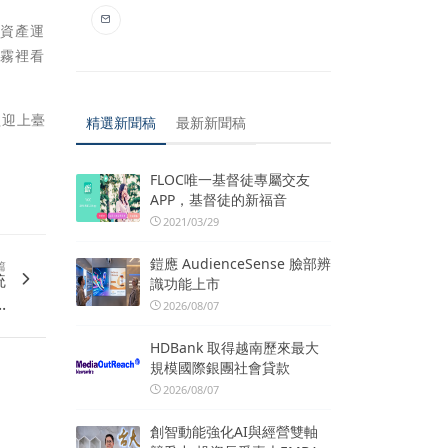
、資產運
如霧裡看
歡迎上臺
精選新聞稿
最新新聞稿
FLOC唯一基督徒專屬交友
APP，基督徒的新福音
2021/03/29
鎧應 AudienceSense 臉部辨
篇
統
識功能上市
.
2026/08/07
HDBank 取得越南歷來最大
規模國際銀團社會貸款
2026/08/07
創智動能強化AI與經營雙軸