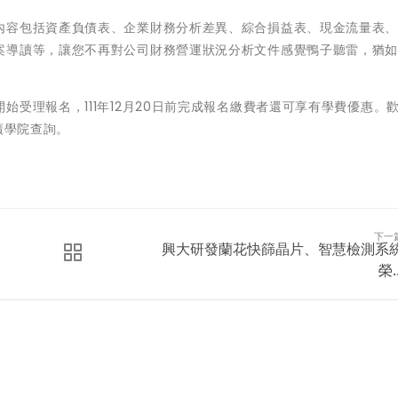
內容包括資產負債表、企業財務分析差異、綜合損益表、現金流量表
案導讀等，讓您不再對公司財務營運狀況分析文件感覺鴨子聽雷，猶
受理報名，111年12月20日前完成報名繳費者還可享有學費優惠。
推廣學院查詢。
3
下一
興大研發蘭花快篩晶片、智慧檢測系
榮..