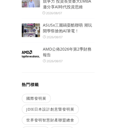
競爭力 投資長受臺大EMBA
邀分享AI時代投資思維
2026/08/07
ASUSx三麗鷗耍酷聯萌 潮玩
開學祭搶抱AI筆電！
2026/08/07
AMD公佈2026年第2季財務
報告
2026/08/07
熱門標籤
國際發明展
JDIE日本設計創意暨發明展
世界發明智慧財產聯盟總會