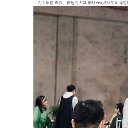
「高山茶都·嘉義」創超高人氣 網紅Vivi與縣長直播開