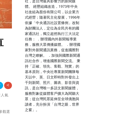
社，是台灣最具影響力的新聞媒
體。 經歷組織改造，1973年中央
社改組為股份有限公司，以企業方
式經營；隨著民主化發展，1996年
依據「中央通訊社設置條例」改制
為財團法人，定位為全民共有的國
家通訊社，獨立超然執行三大法定
任務： ．辦理國內外新聞報導業
直
務，服務大眾傳播媒體。 ．辦理國
家對外新聞通訊業務，促進國際對
台灣之瞭解。 ．加強與國際新聞通
訊社合作，增進國際新聞交流。 秉
持「正確、領先、客觀、翔實」的
基本原則，中央社專業新聞團隊每
天以中、英、日文即時對外發出上
千則新聞、照片、圖表、影音與資
訊，是台灣唯一多語文新聞媒體，
服務對象從媒體客戶擴大為閱聽大
請人氣
眾；從台灣民眾延伸至全球僑胞與
讀者，充分扮演「台灣之眼，世界
之窗」。
參觀選