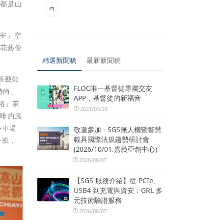
盒都是山
茗室」空
飾花藝使
精選新聞稿
最新新聞稿
茶藝知
FLOC唯一基督徒專屬交友
時尚」
APP，基督徒的新福音
格」茶
2021/03/29
咖啡的風
停車場
敬邀參加 - SGS無人機暨智慧
載具國際法規趨勢研討會
一班，
(2026/10/01.嘉義亞創中心)
2026/08/07
【SGS 服務介紹】從 PCIe、
USB4 到充電與資安：GRL 多
元技術驗證服務
2026/08/07