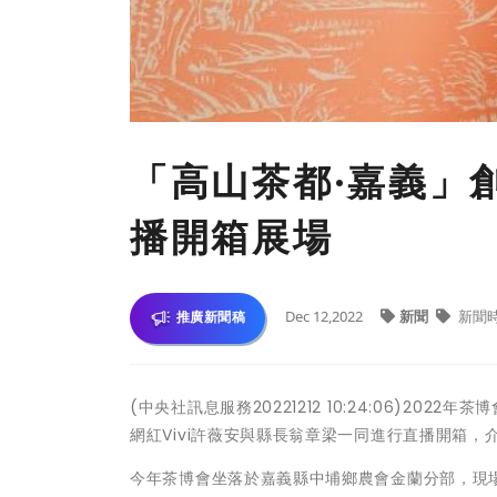
「高山茶都·嘉義」創
播開箱展場
Dec 12,2022
新聞
新聞
推廣新聞稿
(中央社訊息服務20221212 10:24:06)
網紅Vivi許薇安與縣長翁章梁一同進行直播開箱，
今年茶博會坐落於嘉義縣中埔鄉農會金蘭分部，現場