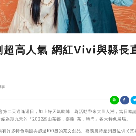
超高人氣 網紅Vivi與縣長
時事
2022年茶博會第二天適逢週日，加上好天氣助陣，為活動帶來大量人潮，當日邀
介紹為期九天的「2022高山茶都．嘉義-茶．時尚」各大特色展場。
有許多特色場館與超過100攤的茶文創品、嘉義農特產銷攤位供民眾