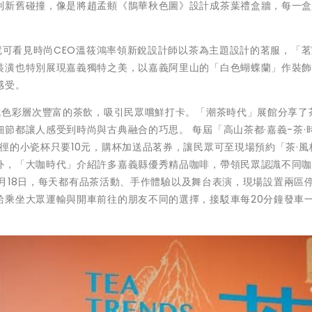
到新舊碰撞，像是將趙孟頫《鵲華秋色圖》設計成茶葉禮盒牆，每一
門就可看見時尚CEO溫筱鴻率領新銳設計師以茶為主題設計的茗服，「
裝潢也特別展現嘉義獨特之美，以嘉義阿里山的「白色蝴蝶蘭」作裝
感受。
成色彩層次豐富的茶飲，吸引民眾嚐鮮打卡。「潮茶時代」展館分享了
節都讓人感受到時尚與古典融合的巧思。 每屆「高山茶都·嘉義-茶·
徑的小瓷杯只要10元，購杯加送品茗券，讓民眾可至現場預約「茶·風
外，「大咖時代」介紹許多嘉義縣優秀精品咖啡，帶領民眾認識不同
12月18日，每天都有品茶活動、手作體驗以及舞台表演，現場設置兩區
給乘坐大眾運輸與開車前往的朋友不同的選擇，接駁車每20分鐘發車