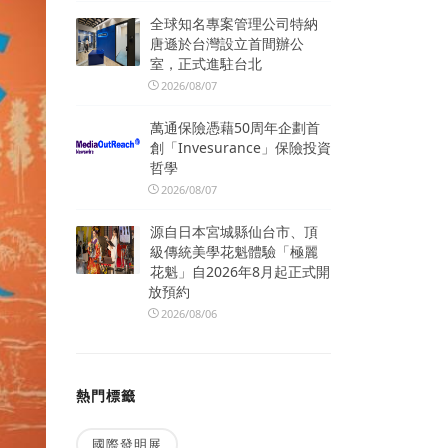
全球知名專案管理公司特納
唐遜於台灣設立首間辦公
室，正式進駐台北
2026/08/07
萬通保險憑藉50周年企劃首
創「Invesurance」保險投資
哲學
2026/08/07
源自日本宮城縣仙台市、頂
級傳統美學花魁體驗「極麗
花魁」自2026年8月起正式開
放預約
2026/08/06
熱門標籤
國際發明展