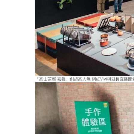
「高山茶都·嘉義」創超高人氣 網紅Vivi與縣長直播開